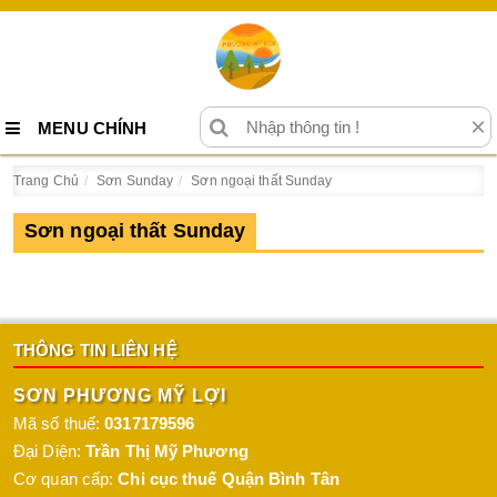
×
MENU CHÍNH
Trang Chủ
Sơn Sunday
Sơn ngoại thất Sunday
Sơn ngoại thất Sunday
THÔNG TIN LIÊN HỆ
SƠN PHƯƠNG MỸ LỢI
Mã số thuế:
0317179596
Đại Diện:
Trần Thị Mỹ Phương
Cơ quan cấp:
Chi cục thuế Quận Bình Tân