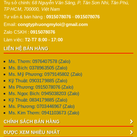
Trụ sở chính:
68 Nguyễn Văn Săng, P. Tân Sơn Nhì
,
Tân Phú
,
TP HCM
,
700000
,
Việt Nam
Tư vấn & bán hàng :
0915078076
-
0915078076
Email:
congtyphuongmyloi@gmail.com
Zalo CSKH :
0915078076
Làm việc:
T2-T7 8:00 - 17:00
LIÊN HỆ BÁN HÀNG
Ms. Thơm: 0976407578 (Zalo)
Ms. Bích: 0378963505 (Zalo)
Ms. Mỹ Phương: 0979145802 (Zalo)
Kỹ Thuật: 0903179885 (Zalo)
Ms Phương: 0915078076 (Zalo)
Ms. Ngọc Bích: 0945038203 (Zalo)
Kỹ Thuật: 0834179885 (Zalo)
Ms. Phương: 0703446967 (Zalo)
Ms. Kim Thơm: 0941103673 (Zalo)
CHÍNH SÁCH BÁN HÀNG
ĐƯỢC XEM NHIỀU NHẤT