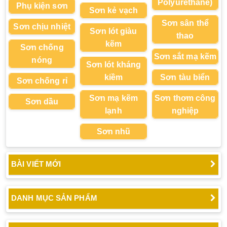
Polyurethane)
Phụ kiện sơn
Sơn kẻ vạch
Sơn sân thể
Sơn chịu nhiệt
Sơn lót giàu
thao
kẽm
Sơn chống
Sơn sắt mạ kẽm
nóng
Sơn lót kháng
kiềm
Sơn tàu biển
Sơn chống rỉ
Sơn mạ kẽm
Sơn thơm công
Sơn dầu
lạnh
nghiệp
Sơn nhũ
BÀI VIẾT MỚI
DANH MỤC SẢN PHẨM