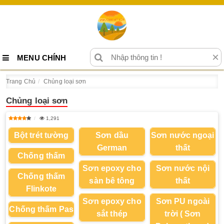
×
MENU CHÍNH
Trang Chủ
Chủng loại sơn
Chủng loại sơn
1,291
Bột trét tường
Sơn dầu
Sơn nước ngoại
German
thất
Chống thấm
Sơn epoxy cho
Sơn nước nội
Chống thấm
sàn bê tông
thất
Flinkote
Sơn epoxy cho
Sơn PU ngoài
Chống thấm Pas
sắt thép
trời ( Sơn