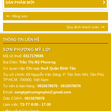
SẢN PHẨM MỚI
Hãng sơn
Quy định thanh toán
THÔNG TIN LIÊN HỆ
SƠN PHƯƠNG MỸ LỢI
Mã số thuế:
0317179596
Đại Diện:
Trần Thị Mỹ Phương
Cơ quan cấp:
Chi cục thuế Quận Bình Tân
Trụ sở chính:
68 Nguyễn Văn Săng, P. Tân Sơn Nhì
,
Tân Phú
,
TP HCM
,
700000
,
Việt Nam
Tư vấn & bán hàng :
0915078076
-
0915078076
Email:
congtyphuongmyloi@gmail.com
Zalo CSKH :
0915078076
Làm việc:
T2-T7 8:00 - 17:00