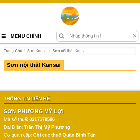
×
MENU CHÍNH
Trang Chủ
Sơn Kansai
Sơn nội thất Kansai
Sơn nội thất Kansai
THÔNG TIN LIÊN HỆ
SƠN PHƯƠNG MỸ LỢI
Mã số thuế:
0317179596
Đại Diện:
Trần Thị Mỹ Phương
Cơ quan cấp:
Chi cục thuế Quận Bình Tân