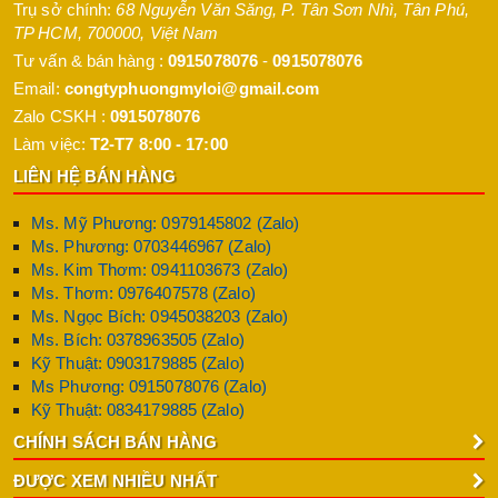
Trụ sở chính:
68 Nguyễn Văn Săng, P. Tân Sơn Nhì
,
Tân Phú
,
TP HCM
,
700000
,
Việt Nam
Tư vấn & bán hàng :
0915078076
-
0915078076
Email:
congtyphuongmyloi@gmail.com
Zalo CSKH :
0915078076
Làm việc:
T2-T7 8:00 - 17:00
LIÊN HỆ BÁN HÀNG
Ms. Mỹ Phương: 0979145802 (Zalo)
Ms. Phương: 0703446967 (Zalo)
Ms. Kim Thơm: 0941103673 (Zalo)
Ms. Thơm: 0976407578 (Zalo)
Ms. Ngọc Bích: 0945038203 (Zalo)
Ms. Bích: 0378963505 (Zalo)
Kỹ Thuật: 0903179885 (Zalo)
Ms Phương: 0915078076 (Zalo)
Kỹ Thuật: 0834179885 (Zalo)
CHÍNH SÁCH BÁN HÀNG
ĐƯỢC XEM NHIỀU NHẤT