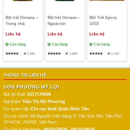
Bột trét Donasa –
Bột trét Donasa –
Bột Trét Epoxy
Trong nhà
Ngoài trời
1003
Liên hệ
Liên hệ
Liên hệ
Còn hàng
Còn hàng
Còn hàng
1,084
1,086
1,102
THÔNG TIN LIÊN HỆ
SƠN PHƯƠNG MỸ LỢI
Mã số thuế:
0317179596
Đại Diện:
Trần Thị Mỹ Phương
Cơ quan cấp:
Chi cục thuế Quận Bình Tân
Trụ sở chính:
68 Nguyễn Văn Săng, P. Tân Sơn Nhì
,
Tân Phú
,
TP HCM
,
700000
,
Việt Nam
Tư vấn & bán hàng :
0915078076
-
0915078076