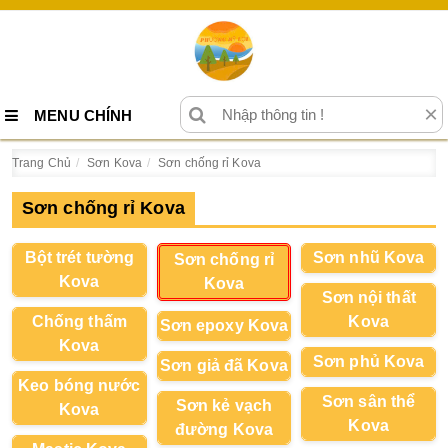
×
MENU CHÍNH
Trang Chủ
Sơn Kova
Sơn chống rỉ Kova
Sơn chống rỉ Kova
Bột trét tường
Sơn nhũ Kova
Sơn chống rỉ
Kova
Kova
Sơn nội thất
Chống thấm
Kova
Sơn epoxy Kova
Kova
Sơn phủ Kova
Sơn giả đã Kova
Keo bóng nước
Sơn sân thể
Sơn kẻ vạch
Kova
Kova
đường Kova