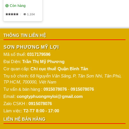
Còn hàng
1,104
THÔNG TIN LIÊN HỆ
SƠN PHƯƠNG MỸ LỢI
Mã số thuế:
0317179596
Đại Diện:
Trần Thị Mỹ Phương
Cơ quan cấp:
Chi cục thuế Quận Bình Tân
Trụ sở chính:
68 Nguyễn Văn Săng, P. Tân Sơn Nhì
,
Tân Phú
,
TP HCM
,
700000
,
Việt Nam
Tư vấn & bán hàng :
0915078076
-
0915078076
Email:
congtyphuongmyloi@gmail.com
Zalo CSKH :
0915078076
Làm việc:
T2-T7 8:00 - 17:00
LIÊN HỆ BÁN HÀNG