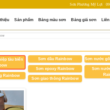
Sơn Phương Mỹ Lợi
09
 thiệu
Sản phẩm
Bảng màu sơn
Bảng giá sơn
Liên
bow
Sơn dầu Rainbow
Sơn nước gố
iệp tàu biển
bow
Sơn epoxy Rainbow
Sơn nước
Ra
g Rainbow
Sơn giao thông Rainbow