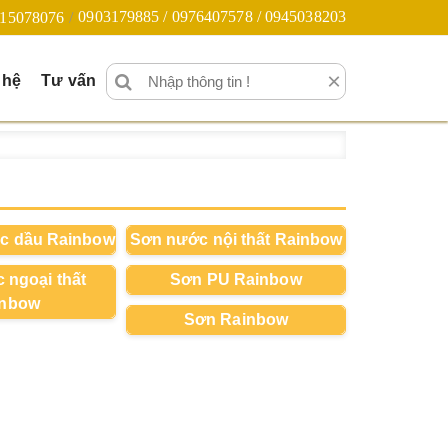
0903179885 / 0976407578 / 0945038203
15078076
×
 hệ
Tư vấn
c dầu Rainbow
Sơn nước nội thất Rainbow
 ngoại thất
Sơn PU Rainbow
inbow
Sơn Rainbow