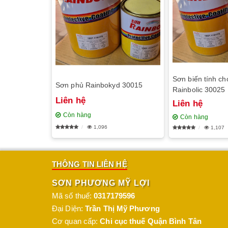
Sơn biến tính ch
Sơn phủ Rainbokyd 30015
Rainbolic 30025
Liên hệ
Liên hệ
Còn hàng
Còn hàng
1,096
1,107
THÔNG TIN LIÊN HỆ
SƠN PHƯƠNG MỸ LỢI
Mã số thuế:
0317179596
Đại Diện:
Trần Thị Mỹ Phương
Cơ quan cấp:
Chi cục thuế Quận Bình Tân