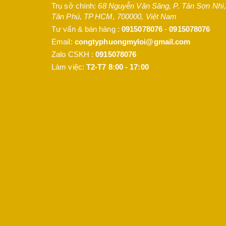
Trụ sở chính:
68 Nguyễn Văn Săng, P. Tân Sơn Nhì
,
Tân Phú
,
TP HCM
,
700000
,
Việt Nam
Tư vấn & bán hàng :
0915078076
-
0915078076
Email:
congtyphuongmyloi@gmail.com
Zalo CSKH :
0915078076
Làm việc:
T2-T7 8:00 - 17:00