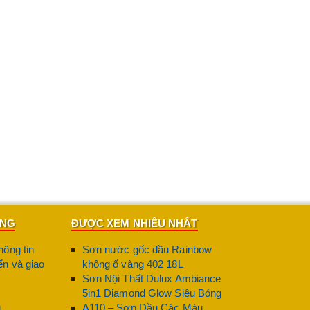
ÀNG
ĐƯỢC XEM NHIỀU NHẤT
hông tin
Sơn nước gốc dầu Rainbow
n và giao
không ố vàng 402 18L
Sơn Nội Thất Dulux Ambiance
5in1 Diamond Glow Siêu Bóng
g
A110 – Sơn Dầu Các Màu