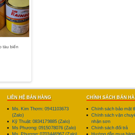
o tàu biển
LIÊN HỆ BÁN HÀNG
CHÍNH SÁCH BÁN H
Ms. Kim Thơm: 0941103673
Chính sách bảo mật t
(Zalo)
Chính sách vận chuyể
Kỹ Thuật: 0834179885 (Zalo)
nhận sơn
Ms Phương: 0915078076 (Zalo)
Chính sách đổi trả
Ms. Phương: 0703446967 (Zalo)
Hướng dẫn mua hàn