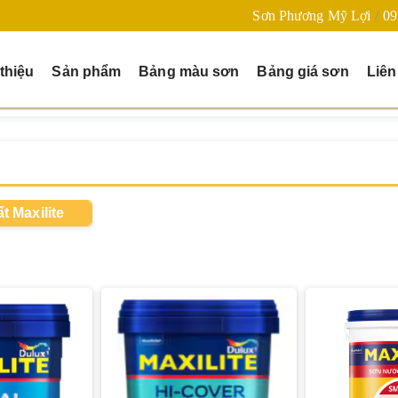
Sơn Phương Mỹ Lợi
09
 thiệu
Sản phẩm
Bảng màu sơn
Bảng giá sơn
Liên
t Maxilite