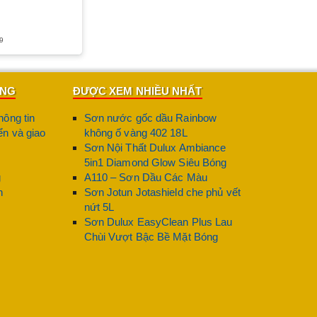
9
ÀNG
ĐƯỢC XEM NHIỀU NHẤT
hông tin
Sơn nước gốc dầu Rainbow
n và giao
không ố vàng 402 18L
Sơn Nội Thất Dulux Ambiance
5in1 Diamond Glow Siêu Bóng
g
A110 – Sơn Dầu Các Màu
n
Sơn Jotun Jotashield che phủ vết
nứt 5L
Sơn Dulux EasyClean Plus Lau
Chùi Vượt Bậc Bề Mặt Bóng