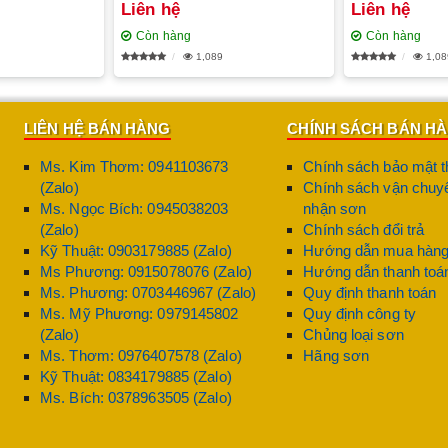
Liên hệ
Liên hệ
Còn hàng
Còn hàng
1,089
1,08
LIÊN HỆ BÁN HÀNG
CHÍNH SÁCH BÁN H
Ms. Kim Thơm: 0941103673
Chính sách bảo mật t
(Zalo)
Chính sách vận chuyể
Ms. Ngọc Bích: 0945038203
nhận sơn
(Zalo)
Chính sách đổi trả
Kỹ Thuật: 0903179885 (Zalo)
Hướng dẫn mua hàn
Ms Phương: 0915078076 (Zalo)
Hướng dẫn thanh toá
Ms. Phương: 0703446967 (Zalo)
Quy định thanh toán
Ms. Mỹ Phương: 0979145802
Quy định công ty
(Zalo)
Chủng loại sơn
Ms. Thơm: 0976407578 (Zalo)
Hãng sơn
Kỹ Thuật: 0834179885 (Zalo)
Ms. Bích: 0378963505 (Zalo)