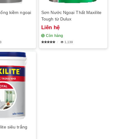
hống kiềm ngoại
Sơn Nước Ngoại Thất Maxilite
Tough từ Dulux
Liên hệ
Còn hàng
3
1,139
ite siêu trắng