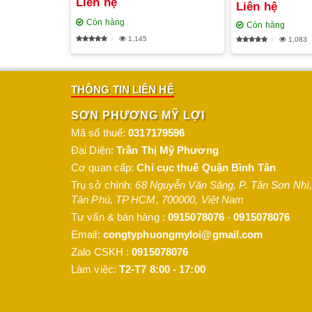
Liên hệ
Liên hệ
Còn hàng
Còn hàng
1,145
1,083
THÔNG TIN LIÊN HỆ
SƠN PHƯƠNG MỸ LỢI
Mã số thuế:
0317179596
Đại Diện:
Trần Thị Mỹ Phương
Cơ quan cấp:
Chi cục thuế Quận Bình Tân
Trụ sở chính:
68 Nguyễn Văn Săng, P. Tân Sơn Nhì
,
Tân Phú
,
TP HCM
,
700000
,
Việt Nam
Tư vấn & bán hàng :
0915078076
-
0915078076
Email:
congtyphuongmyloi@gmail.com
Zalo CSKH :
0915078076
Làm việc:
T2-T7 8:00 - 17:00