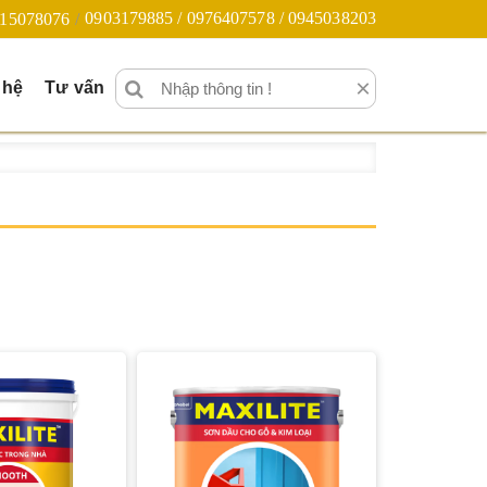
0903179885 / 0976407578 / 0945038203
15078076
×
 hệ
Tư vấn