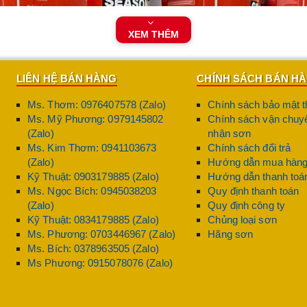
XEM THÊM
LIÊN HỆ BÁN HÀNG
CHÍNH SÁCH BÁN H
Ms. Thơm: 0976407578 (Zalo)
Chính sách bảo mật t
Ms. Mỹ Phương: 0979145802
Chính sách vận chuyể
(Zalo)
nhận sơn
Ms. Kim Thơm: 0941103673
Chính sách đổi trả
(Zalo)
Hướng dẫn mua hàn
Kỹ Thuật: 0903179885 (Zalo)
Hướng dẫn thanh toá
Ms. Ngọc Bích: 0945038203
Quy định thanh toán
(Zalo)
Quy định công ty
Kỹ Thuật: 0834179885 (Zalo)
Chủng loại sơn
Ms. Phương: 0703446967 (Zalo)
Hãng sơn
Ms. Bích: 0378963505 (Zalo)
Ms Phương: 0915078076 (Zalo)