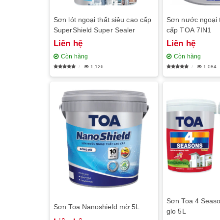
Sơn lót ngoại thất siêu cao cấp
Sơn nước ngoại t
SuperShield Super Sealer
cấp TOA 7IN1
Liên hệ
Liên hệ
Còn hàng
Còn hàng
1,126
1,084
Sơn Toa 4 Seaso
Sơn Toa Nanoshield mờ 5L
glo 5L