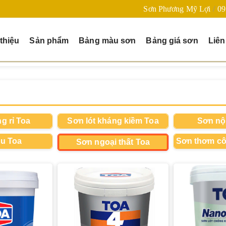
Sơn Phương Mỹ Lợi
09
 thiệu
Sản phẩm
Bảng màu sơn
Bảng giá sơn
Liên
g rỉ Toa
Sơn lót kháng kiềm Toa
Sơn nội
u Toa
Sơn thơm cô
Sơn ngoại thất Toa