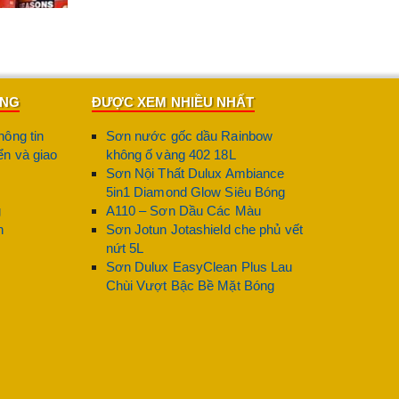
ÀNG
ĐƯỢC XEM NHIỀU NHẤT
hông tin
Sơn nước gốc dầu Rainbow
n và giao
không ố vàng 402 18L
Sơn Nội Thất Dulux Ambiance
5in1 Diamond Glow Siêu Bóng
g
A110 – Sơn Dầu Các Màu
n
Sơn Jotun Jotashield che phủ vết
nứt 5L
Sơn Dulux EasyClean Plus Lau
Chùi Vượt Bậc Bề Mặt Bóng