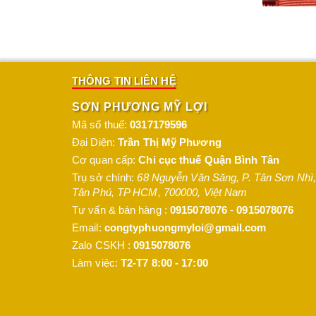
THÔNG TIN LIÊN HỆ
SƠN PHƯƠNG MỸ LỢI
Mã số thuế:
0317179596
Đại Diện:
Trần Thị Mỹ Phương
Cơ quan cấp:
Chi cục thuế Quận Bình Tân
Trụ sở chính:
68 Nguyễn Văn Săng, P. Tân Sơn Nhì
,
Tân Phú
,
TP HCM
,
700000
,
Việt Nam
Tư vấn & bán hàng :
0915078076
-
0915078076
Email:
congtyphuongmyloi@gmail.com
Zalo CSKH :
0915078076
Làm việc:
T2-T7 8:00 - 17:00