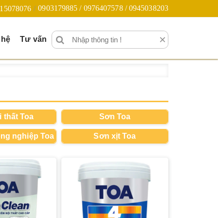
0903179885 / 0976407578 / 0945038203
15078076
×
 hệ
Tư vấn
 thất Toa
Sơn Toa
ng nghiệp Toa
Sơn xịt Toa