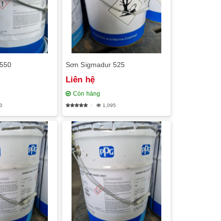
 550
Sơn Sigmadur 525
Liên hệ
Còn hàng
0
1,095