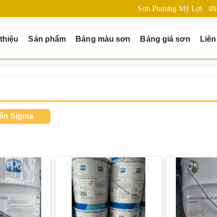
Sơn Phương Mỹ Lợi
09
 thiệu
Sản phẩm
Bảng màu sơn
Bảng giá sơn
Liên
iển Sigma