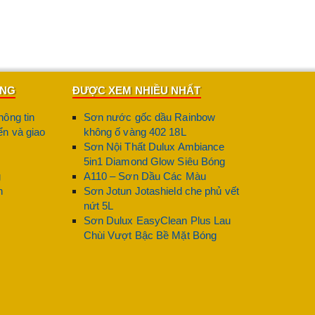
ÀNG
ĐƯỢC XEM NHIỀU NHẤT
hông tin
Sơn nước gốc dầu Rainbow
n và giao
không ố vàng 402 18L
Sơn Nội Thất Dulux Ambiance
5in1 Diamond Glow Siêu Bóng
g
A110 – Sơn Dầu Các Màu
n
Sơn Jotun Jotashield che phủ vết
nứt 5L
Sơn Dulux EasyClean Plus Lau
Chùi Vượt Bậc Bề Mặt Bóng