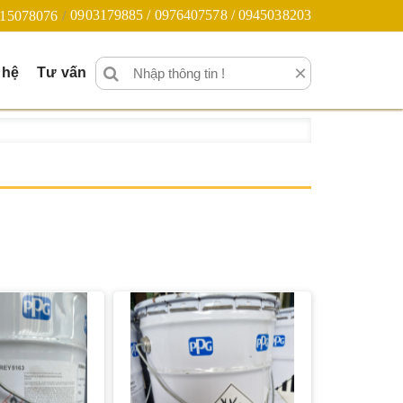
0903179885 / 0976407578 / 0945038203
15078076
×
 hệ
Tư vấn