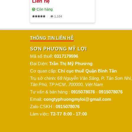
Liên hệ
Còn hàng
1,104
THÔNG TIN LIÊN HỆ
SƠN PHƯƠNG MỸ LỢI
Mã số thuế:
0317179596
Đại Diện:
Trần Thị Mỹ Phương
Cơ quan cấp:
Chi cục thuế Quận Bình Tân
Trụ sở chính:
68 Nguyễn Văn Săng, P. Tân Sơn Nhì
,
Tân Phú
,
TP HCM
,
700000
,
Việt Nam
Tư vấn & bán hàng :
0915078076
-
0915078076
Email:
congtyphuongmyloi@gmail.com
Zalo CSKH :
0915078076
Làm việc:
T2-T7 8:00 - 17:00