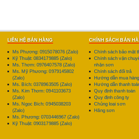
LIÊN HỆ BÁN HÀNG
CHÍNH SÁCH BÁN H
Ms Phương: 0915078076 (Zalo)
Chính sách bảo mật t
Kỹ Thuật: 0834179885 (Zalo)
Chính sách vận chuyể
Ms. Thơm: 0976407578 (Zalo)
nhận sơn
Ms. Mỹ Phương: 0979145802
Chính sách đổi trả
(Zalo)
Hướng dẫn mua hàn
Ms. Bích: 0378963505 (Zalo)
Hướng dẫn thanh toá
Ms. Kim Thơm: 0941103673
Quy định thanh toán
(Zalo)
Quy định công ty
Ms. Ngọc Bích: 0945038203
Chủng loại sơn
(Zalo)
Hãng sơn
Ms. Phương: 0703446967 (Zalo)
Kỹ Thuật: 0903179885 (Zalo)