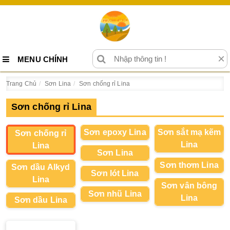
×
MENU CHÍNH
Trang Chủ
Sơn Lina
Sơn chống rỉ Lina
Sơn chống rỉ Lina
Sơn epoxy Lina
Sơn sắt mạ kẽm
Sơn chống rỉ
Lina
Lina
Sơn Lina
Sơn thơm Lina
Sơn dầu Alkyd
Sơn lót Lina
Lina
Sơn vân bông
Sơn nhũ Lina
Lina
Sơn dầu Lina