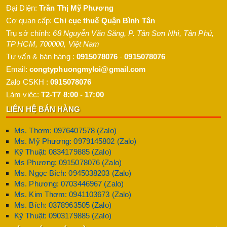
Đại Diện:
Trần Thị Mỹ Phương
Sơn Chống Rỉ Đỏ/Xám Lina – Lớp Nền Hoàn Hảo
Cơ quan cấp:
Chi cục thuế Quận Bình Tân
Sơn chống rỉ đỏ/xám Lina là dòng sơn lót chống rỉ phổ biến, có
Trụ sở chính:
68 Nguyễn Văn Săng, P. Tân Sơn Nhì
,
Tân Phú
,
TP HCM
,
700000
,
Việt Nam
màu đỏ nâu hoặc xám, giúp dễ dàng nhận diện lớp lót trong quá
Tư vấn & bán hàng :
0915078076
-
0915078076
trình thi công. Sản phẩm này tạo lớp màng sơn cứng chắc,
Email:
congtyphuongmyloi@gmail.com
chống lại tác động của môi trường như độ ẩm, nước biển và
hóa chất nhẹ. Sơn chống rỉ đỏ/xám Lina thường được sử dụng
Zalo CSKH :
0915078076
làm lớp nền cho sơn dầu, sơn PU hoặc sơn epoxy, đảm bảo độ
Làm việc:
T2-T7 8:00 - 17:00
bền và thẩm mỹ cho công trình. Sản phẩm có thể pha loãng 5-
LIÊN HỆ BÁN HÀNG
10% với dung môi LN09 để dễ thi công bằng cọ, rulo hoặc súng
phun.
Ms. Thơm: 0976407578 (Zalo)
Ms. Mỹ Phương: 0979145802 (Zalo)
Sơn Lót Chống Rỉ Lina Cho Sắt 1 Thành Phần – Tiện
Kỹ Thuật: 0834179885 (Zalo)
Lợi Và Hiệu Quả
Ms Phương: 0915078076 (Zalo)
Ms. Ngọc Bích: 0945038203 (Zalo)
Sơn lót chống rỉ Lina cho sắt 1 thành phần là lựa chọn lý tưởng
Ms. Phương: 0703446967 (Zalo)
cho các công trình yêu cầu thi công nhanh và đơn giản. Sản
Ms. Kim Thơm: 0941103673 (Zalo)
phẩm không cần pha trộn với chất đóng rắn, dễ sử dụng và phù
Ms. Bích: 0378963505 (Zalo)
hợp cho cả thợ chuyên nghiệp lẫn không chuyên. Sơn lót chống
Kỹ Thuật: 0903179885 (Zalo)
rỉ Lina cho sắt 1 thành phần có độ bám dính tốt, khô nhanh trong