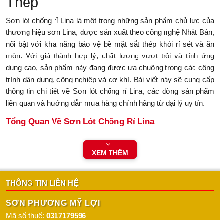
Thép
Sơn lót chống rỉ Lina là một trong những sản phẩm chủ lực của
thương hiệu sơn Lina, được sản xuất theo công nghệ Nhật Bản,
nổi bật với khả năng bảo vệ bề mặt sắt thép khỏi rỉ sét và ăn
mòn. Với giá thành hợp lý, chất lượng vượt trội và tính ứng
dụng cao, sản phẩm này đang được ưa chuộng trong các công
trình dân dụng, công nghiệp và cơ khí. Bài viết này sẽ cung cấp
thông tin chi tiết về Sơn lót chống rỉ Lina, các dòng sản phẩm
liên quan và hướng dẫn mua hàng chính hãng từ đại lý uy tín.
Tổng Quan Về Sơn Lót Chống Rỉ Lina
Sơn lót chống rỉ Lina là loại sơn alkyd hệ dung môi, được thiết
kế để tạo lớp nền bảo vệ cho bề mặt sắt thép trước khi sơn phủ
XEM THÊM
hoàn thiện. Sản phẩm có khả năng bám dính tốt, chống ăn mòn
hiệu quả và tăng độ bền cho lớp sơn phủ. Sơn lót chống rỉ Lina
THÔNG TIN LIÊN HỆ
phù hợp với nhiều loại công trình như khung nhà thép, lan can,
cửa sắt, máy móc công nghiệp, đường ống và tàu thuyền.
SƠN PHƯƠNG MỸ LỢI
Được đóng gói với dung tích 5kg và 20kg, sản phẩm đáp ứng
Mã số thuế:
0317179596
nhu cầu từ các dự án nhỏ đến quy mô lớn.