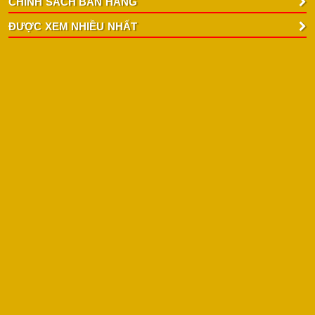
CHÍNH SÁCH BÁN HÀNG
ĐƯỢC XEM NHIỀU NHẤT