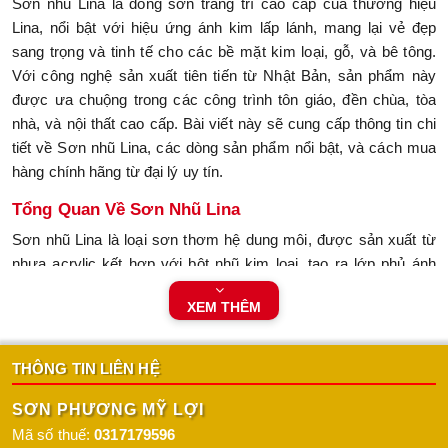
Sơn nhũ Lina là dòng sơn trang trí cao cấp của thương hiệu
Lina, nổi bật với hiệu ứng ánh kim lấp lánh, mang lại vẻ đẹp
sang trọng và tinh tế cho các bề mặt kim loại, gỗ, và bê tông.
Với công nghệ sản xuất tiên tiến từ Nhật Bản, sản phẩm này
được ưa chuộng trong các công trình tôn giáo, đền chùa, tòa
nhà, và nội thất cao cấp. Bài viết này sẽ cung cấp thông tin chi
tiết về Sơn nhũ Lina, các dòng sản phẩm nổi bật, và cách mua
hàng chính hãng từ đại lý uy tín.
Tổng Quan Về Sơn Nhũ Lina
Sơn nhũ Lina là loại sơn thơm hệ dung môi, được sản xuất từ
nhựa acrylic kết hợp với bột nhũ kim loại, tạo ra lớp phủ ánh
kim rực rỡ. Sản phẩm này có khả năng bám dính tốt, chống
XEM THÊM
phai màu, và chịu được tác động của thời tiết, phù hợp cho cả
nội thất và ngoại thất. Sơn nhũ Lina được đóng gói với các dung
tích 0.8kg, 3kg, 5kg, và 20kg, đáp ứng nhu cầu từ các dự án
THÔNG TIN LIÊN HỆ
nhỏ như trang trí đồ nội thất đến các công trình lớn như đền
chùa và tòa nhà.
SƠN PHƯƠNG MỸ LỢI
Mã số thuế:
0317179596
Sản phẩm được sản xuất từ nguyên liệu nhập khẩu từ Nhật