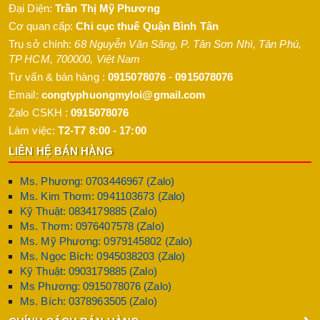
Đại Diện:
Trần Thị Mỹ Phương
Bản, Hàn Quốc, và Châu Âu, đảm bảo màng sơn bóng mịn, bền
Cơ quan cấp:
Chi cục thuế Quận Bình Tân
màu, và an toàn cho người sử dụng. Sơn nhũ Lina là lựa chọn
Trụ sở chính:
68 Nguyễn Văn Săng, P. Tân Sơn Nhì
,
Tân Phú
,
lý tưởng để tạo điểm nhấn thẩm mỹ cho các công trình, mang
TP HCM
,
700000
,
Việt Nam
lại vẻ đẹp sang trọng và độc đáo.
Tư vấn & bán hàng :
0915078076
-
0915078076
Sơn Nhũ Vàng Lina – Vẻ Đẹp Hoàng Kim
Email:
congtyphuongmyloi@gmail.com
Zalo CSKH :
0915078076
Sơn nhũ vàng Lina là dòng sơn trang trí cao cấp, mang lại lớp
Làm việc:
T2-T7 8:00 - 17:00
phủ ánh vàng rực rỡ, phù hợp cho các công trình tôn giáo như
tượng phật, đền chùa, và các chi tiết kiến trúc sang trọng. Sản
LIÊN HỆ BÁN HÀNG
phẩm này có độ bám dính cao, chống phai màu, và chịu được
Ms. Phương: 0703446967 (Zalo)
tác động của tia UV, đảm bảo vẻ đẹp lâu dài trong môi trường
Ms. Kim Thơm: 0941103673 (Zalo)
ngoài trời. Sơn nhũ vàng Lina thường được sử dụng để sơn
Kỹ Thuật: 0834179885 (Zalo)
cổng sắt, lan can, và đồ nội thất, tạo điểm nhấn thẩm mỹ ấn
Ms. Thơm: 0976407578 (Zalo)
tượng.
Ms. Mỹ Phương: 0979145802 (Zalo)
Ms. Ngọc Bích: 0945038203 (Zalo)
Để thi công, bề mặt cần được làm sạch và sơn lót trước để
Kỹ Thuật: 0903179885 (Zalo)
tăng độ bám dính. Sơn nhũ vàng Lina có thể pha loãng 5-10%
Ms Phương: 0915078076 (Zalo)
với dung môi LN09, đảm bảo dễ sử dụng bằng cọ, rulo, hoặc
Ms. Bích: 0378963505 (Zalo)
súng phun.