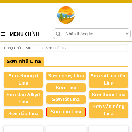
×
MENU CHÍNH
Trang Chủ
Sơn Lina
Sơn nhũ Lina
Sơn nhũ Lina
Sơn chống rỉ
Sơn epoxy Lina
Sơn sắt mạ kẽm
Lina
Lina
Sơn Lina
Sơn dầu Alkyd
Sơn thơm Lina
Sơn lót Lina
Lina
Sơn vân bông
Sơn nhũ Lina
Sơn dầu Lina
Lina