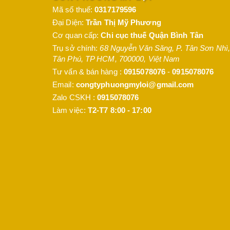
Sơn epoxy Jotun chính hãng được sản xuất với côn
Mã số thuế:
0317179596
này được các nhà thầu và chủ đầu tư tin dùng.
Đại Diện:
Trần Thị Mỹ Phương
Cơ quan cấp:
Chi cục thuế Quận Bình Tân
Trụ sở chính:
68 Nguyễn Văn Săng, P. Tân Sơn Nhì
,
Tân Phú
,
TP HCM
,
700000
,
Việt Nam
Tư vấn & bán hàng :
0915078076
-
0915078076
Email:
congtyphuongmyloi@gmail.com
Zalo CSKH :
0915078076
Làm việc:
T2-T7 8:00 - 17:00