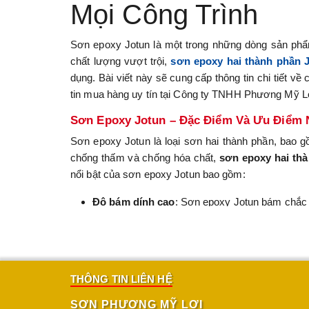
Mọi Công Trình
Sơn epoxy Jotun là một trong những dòng sản phẩm
chất lượng vượt trội,
sơn epoxy hai thành phần 
dụng. Bài viết này sẽ cung cấp thông tin chi tiết về
tin mua hàng uy tín tại Công ty TNHH Phương Mỹ L
Sơn Epoxy Jotun – Đặc Điểm Và Ưu Điểm 
Sơn epoxy Jotun là loại sơn hai thành phần, bao g
chống thấm và chống hóa chất,
sơn epoxy hai th
nổi bật của sơn epoxy Jotun bao gồm:
Độ bám dính cao
: Sơn epoxy Jotun bám chắc t
Khả năng chống chịu tốt
: Chống rỉ sét, chống
Tính thẩm mỹ
: Bề mặt sơn bóng mịn, dễ lau ch
THÔNG TIN LIÊN HỆ
Đa dạng ứng dụng
: Từ
sơn epoxy Jotun cho 
SƠN PHƯƠNG MỸ LỢI