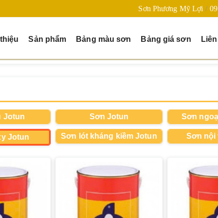
Sơn Phương Mỹ Lợi
09
 thiệu
Sản phẩm
Bảng màu sơn
Bảng giá sơn
Liên
 Jotun
Sơn Jotun
Sơn ngoại
Sơn lót kháng kiềm Jotun
Sơn nội 
y Jotun