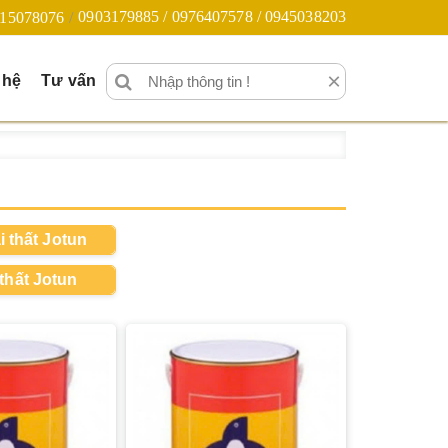
0903179885 / 0976407578 / 0945038203
15078076
×
 hệ
Tư vấn
 thất Jotun
thất Jotun