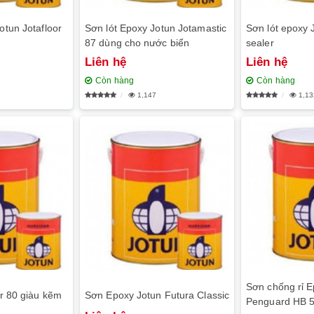
tun Jotafloor
Sơn lót Epoxy Jotun Jotamastic
Sơn lót epoxy 
87 dùng cho nước biển
sealer
Liên hệ
Liên hệ
Còn hàng
Còn hàng
1,147
1,13
Sơn chống rỉ E
r 80 giàu kẽm
Sơn Epoxy Jotun Futura Classic
Penguard HB 5 