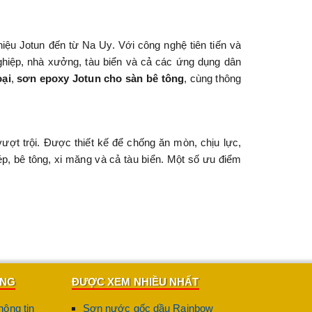
ệu Jotun đến từ Na Uy. Với công nghệ tiên tiến và
ghiệp, nhà xưởng, tàu biển và cả các ứng dụng dân
oại
,
sơn epoxy Jotun cho sàn bê tông
, cùng thông
ượt trội. Được thiết kế để chống ăn mòn, chịu lực,
ép, bê tông, xi măng và cả tàu biển. Một số ưu điểm
ÀNG
ĐƯỢC XEM NHIỀU NHẤT
g mọi nhu cầu thi công.
hông tin
Sơn nước gốc dầu Rainbow