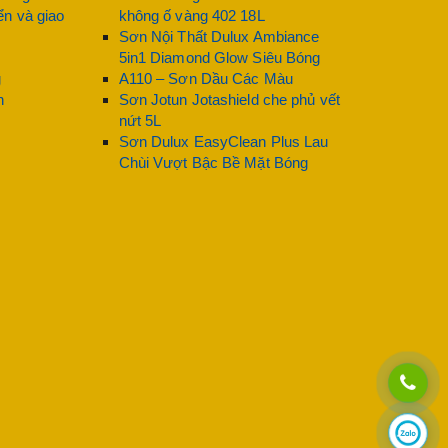
 sức khỏe người dùng. Đây là lý do khiến dòng sơn
n và giao
không ố vàng 402 18L
Sơn Nội Thất Dulux Ambiance
5in1 Diamond Glow Siêu Bóng
g
A110 – Sơn Dầu Các Màu
n
Sơn Jotun Jotashield che phủ vết
nứt 5L
Sơn Dulux EasyClean Plus Lau
Chùi Vượt Bậc Bề Mặt Bóng