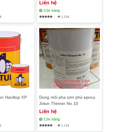
Liên hệ
Còn hàng
8
1,134
un Hardtop XP
Dung môi pha sơn phủ epoxy
Jotun Thinner No.10
Liên hệ
Còn hàng
1
1,119