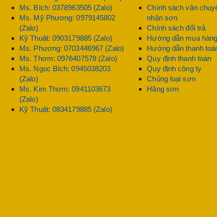
g thức an toàn, hàm lượng VOC thấp, thân thiện với môi trường và
Ms. Bích: 0378963505 (Zalo)
Chính sách vận chuyể
Ms. Mỹ Phương: 0979145802
nhận sơn
(Zalo)
Chính sách đổi trả
Kỹ Thuật: 0903179885 (Zalo)
Hướng dẫn mua hàn
Ms. Phương: 0703446967 (Zalo)
Hướng dẫn thanh toá
Ms. Thơm: 0976407578 (Zalo)
Quy định thanh toán
Ms. Ngọc Bích: 0945038203
Quy định công ty
(Zalo)
Chủng loại sơn
Ms. Kim Thơm: 0941103673
Hãng sơn
(Zalo)
Kỹ Thuật: 0834179885 (Zalo)