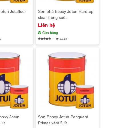
Jotun Jotafloor
Sơn phủ Epoxy Jotun Hardtop
clear trong suốt
Liên hệ
Còn hàng
2
1,115
poxy Jotun
Sơn Epoxy Jotun Penguard
lít
Primer xám 5 lít