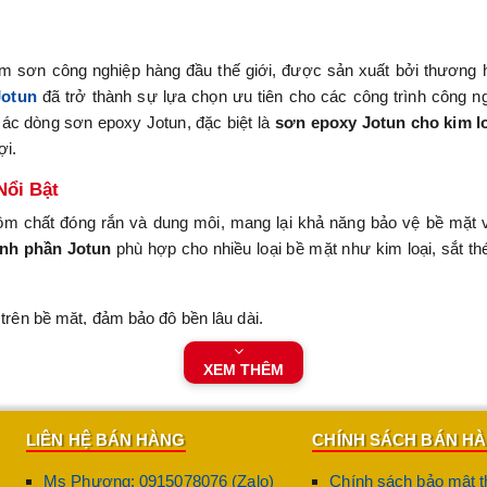
 sơn công nghiệp hàng đầu thế giới, được sản xuất bởi thương hi
Jotun
đã trở thành sự lựa chọn ưu tiên cho các công trình công n
 các dòng sơn epoxy Jotun, đặc biệt là
sơn epoxy Jotun cho kim l
ợi.
Nổi Bật
ồm chất đóng rắn và dung môi, mang lại khả năng bảo vệ bề mặt v
ành phần Jotun
phù hợp cho nhiều loại bề mặt như kim loại, sắt th
rên bề mặt, đảm bảo độ bền lâu dài.
 hóa chất, chịu lực và va đập cơ học.
XEM THÊM
ùi, tạo vẻ đẹp hoàn thiện cho công trình.
LIÊN HỆ BÁN HÀNG
CHÍNH SÁCH BÁN H
kim loại
đến
sơn epoxy Jotun cho sàn bê tông
, sản phẩm đáp ứn
Ms Phương: 0915078076 (Zalo)
Chính sách bảo mật t