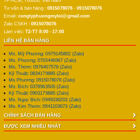
TP HCM
,
700000
,
Việt Nam
2. Các dòng sơn ngoại thất Jotun giá rẻ – Giải pháp
Tư vấn & bán hàng :
0915078076
-
0915078076
tiết kiệm
Email:
congtyphuongmyloi@gmail.com
Nếu bạn đang tìm kiếm dòng
sơn ngoại thất Jotun giá rẻ
Zalo CSKH :
0915078076
nhưng vẫn đảm bảo chất lượng và độ bền, có thể tham khảo
Làm việc:
T2-T7 8:00 - 17:00
các dòng sản phẩm sau:
LIÊN HỆ BÁN HÀNG
Jotun Tough Shield
Ms. Mỹ Phương: 0979145802 (Zalo)
Là dòng
sơn ngoại thất Jotun giá rẻ
được ưa chuộng nhờ khả
Ms. Phương: 0703446967 (Zalo)
năng bám dính tốt, chống nấm mốc và thời tiết hiệu quả. Đây là
Ms. Thơm: 0976407578 (Zalo)
lựa chọn hợp lý cho các công trình dân dụng hoặc sửa chữa
Kỹ Thuật: 0834179885 (Zalo)
nhà ở với mức chi phí tiết kiệm.
Ms Phương: 0915078076 (Zalo)
Ms. Bích: 0378963505 (Zalo)
Jotun Tough Shield Max
Kỹ Thuật: 0903179885 (Zalo)
Tough Shield Max cải tiến thêm khả năng kháng kiềm và độ
Ms. Ngọc Bích: 0945038203 (Zalo)
bám vượt trội so với phiên bản trước, giúp bảo vệ bề mặt
Ms. Kim Thơm: 0941103673 (Zalo)
tường bền lâu hơn. Dòng sản phẩm này phù hợp cho khu vực
CHÍNH SÁCH BÁN HÀNG
có khí hậu ẩm ướt hoặc nhiều bụi bẩn.
ĐƯỢC XEM NHIỀU NHẤT