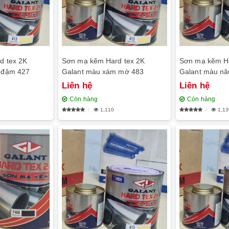
d tex 2K
Sơn mạ kẽm Hard tex 2K
Sơn mạ kẽm Ha
 đậm 427
Galant màu xám mờ 483
Galant màu nâ
Liên hệ
Liên hệ
Còn hàng
Còn hàng
1,110
1,13