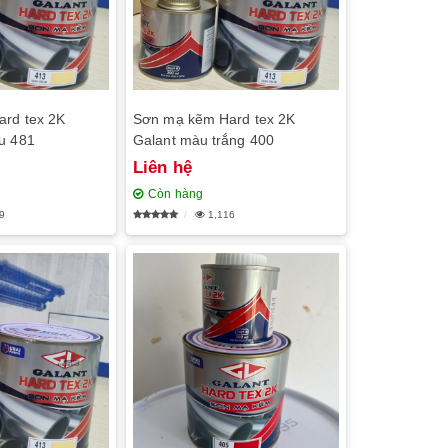
rd tex 2K
Sơn mạ kẽm Hard tex 2K
u 481
Galant màu trắng 400
Liên hệ
Còn hàng
9
1,116