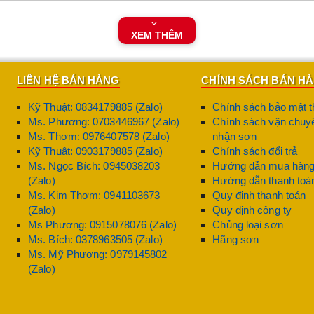
K Galant
XEM THÊM
các loại sơn thông thường dễ bong tróc khi sơn lên kim loại mạ kẽ
LIÊN HỆ BÁN HÀNG
CHÍNH SÁCH BÁN H
ng rào bảo vệ chống lại hơi ẩm, hóa chất, nước biển, axit nhẹ,…
Kỹ Thuật: 0834179885 (Zalo)
Chính sách bảo mật t
lant Hard Tex
nổi bật với độ cứng cao, chịu được va đập, trầy xư
Ms. Phương: 0703446967 (Zalo)
Chính sách vận chuyể
Ms. Thơm: 0976407578 (Zalo)
nhận sơn
Kỹ Thuật: 0903179885 (Zalo)
Chính sách đổi trả
à chi phí nhân công.
Ms. Ngọc Bích: 0945038203
Hướng dẫn mua hàn
(Zalo)
Hướng dẫn thanh toá
sắt thép trở nên sáng bóng, đẹp mắt.
Ms. Kim Thơm: 0941103673
Quy định thanh toán
(Zalo)
Quy định công ty
 2K Galant
Ms Phương: 0915078076 (Zalo)
Chủng loại sơn
Ms. Bích: 0378963505 (Zalo)
Hãng sơn
g rãi trong các lĩnh vực:
Ms. Mỹ Phương: 0979145802
(Zalo)
, cửa sắt mạ kẽm.
kẽm.