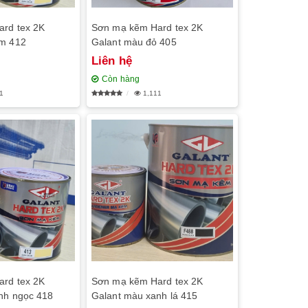
rd tex 2K
Sơn mạ kẽm Hard tex 2K
am 412
Galant màu đỏ 405
Liên hệ
Còn hàng
1
1,111
rd tex 2K
Sơn mạ kẽm Hard tex 2K
nh ngọc 418
Galant màu xanh lá 415