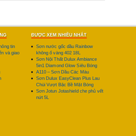
m,
sơn sắt mạ kẽm Galant chính hãng
có khả năng
ÀNG
ĐƯỢC XEM NHIỀU NHẤT
hông tin
Sơn nước gốc dầu Rainbow
ớc, phù hợp cho máy móc, khung thép, thiết bị ngoài
n và giao
không ố vàng 402 18L
Sơn Nội Thất Dulux Ambiance
5in1 Diamond Glow Siêu Bóng
g
A110 – Sơn Dầu Các Màu
n
Sơn Dulux EasyClean Plus Lau
Chùi Vượt Bậc Bề Mặt Bóng
Sơn Jotun Jotashield che phủ vết
nứt 5L