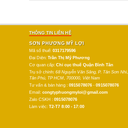
2. Ưu Điểm Nổi Bật Của Sơn Sắt Mạ Kẽm 2
Bám dính mạnh trên bề mặt kẽm
: Khác với 
bám dính vượt trội, giữ màu bền lâu.
THÔNG TIN LIÊN HỆ
Chống ăn mòn cực tốt
: Lớp sơn tạo thành hà
SƠN PHƯƠNG MỸ LỢI
Màng sơn cứng, chịu va đập tốt
:
Sơn 2K Ga
Mã số thuế:
0317179596
trời.
Đại Diện:
Trần Thị Mỹ Phương
Dễ thi công, nhanh khô
: Tiết kiệm thời gian v
Cơ quan cấp:
Chi cục thuế Quận Bình Tân
Trụ sở chính:
68 Nguyễn Văn Săng, P. Tân Sơn Nhì
,
Màu sắc đa dạng, thẩm mỹ cao
: Giúp bề mặt 
Tân Phú
,
TP HCM
,
700000
,
Việt Nam
Tư vấn & bán hàng :
0915078076
-
0915078076
3. Ứng Dụng Thực Tế Của Sơn Sắt Mạ Kẽm
Email:
congtyphuongmyloi@gmail.com
Zalo CSKH :
0915078076
Dòng
sơn sắt mạ kẽm 2K Galant
được ứng dụng rộn
Làm việc:
T2-T7 8:00 - 17:00
Sơn khung kèo, nhà xưởng, giàn giáo, lan can
Bảo vệ bề mặt trụ điện, cột đèn, hàng rào mạ 