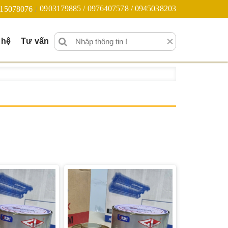
0903179885 / 0976407578 / 0945038203
15078076
×
 hệ
Tư vấn