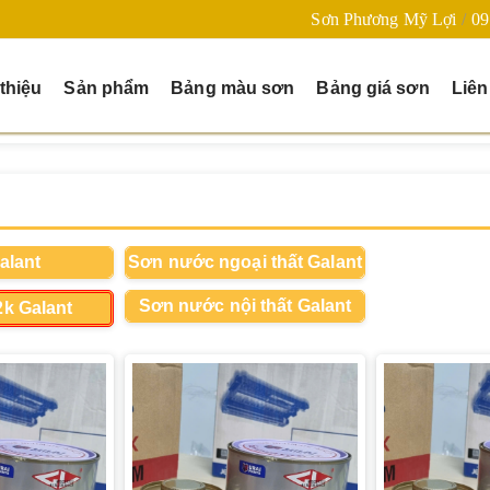
Sơn Phương Mỹ Lợi
09
 thiệu
Sản phẩm
Bảng màu sơn
Bảng giá sơn
Liên
alant
Sơn nước ngoại thất Galant
Sơn nước nội thất Galant
k Galant