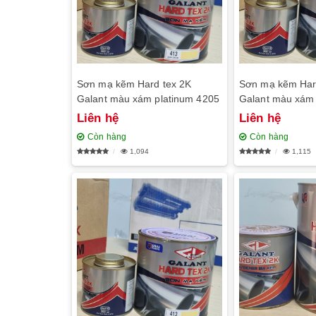
Sơn mạ kẽm Hard tex 2K
Sơn mạ kẽm Har
Galant màu xám platinum 4205
Galant màu xám
Liên hệ
Liên hệ
Còn hàng
Còn hàng
1,094
1,115