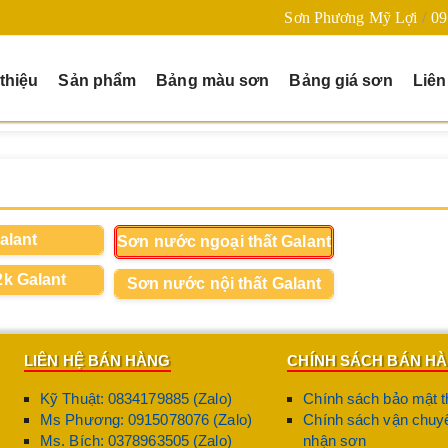
Sơn Phương Mỹ Lợi
09
 thiệu
Sản phẩm
Bảng màu sơn
Bảng giá sơn
Liên
alant
Sơn nước ngoại thất Galant
k Galant
Sơn nước nội thất Galant
LIÊN HỆ BÁN HÀNG
CHÍNH SÁCH BÁN H
Kỹ Thuật: 0834179885 (Zalo)
Chính sách bảo mật t
Ms Phương: 0915078076 (Zalo)
Chính sách vận chuyể
Ms. Bích: 0378963505 (Zalo)
nhận sơn