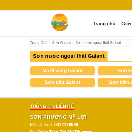
Trang chủ
Giới
Trang Chủ
Sơn Galant
Sơn nước ngoại thất Galant
Sơn nước ngoại thất Galant
Ma tít vàng Galant
Sơn G
Sơn dầu Galant
Sơn kẽm 2
THÔNG TIN LIÊN HỆ
SƠN PHƯƠNG MỸ LỢI
Mã số thuế:
0317179596
Đại Diện:
Trần Thị Mỹ Phương