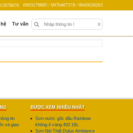
0903179885 / 0976407578 / 0945038203
15078076
×
 hệ
Tư vấn
ÀNG
ĐƯỢC XEM NHIỀU NHẤT
hông tin
Sơn nước gốc dầu Rainbow
n và giao
không ố vàng 402 18L
Sơn Nội Thất Dulux Ambiance