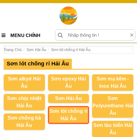
×
MENU CHÍNH
Trang Chủ
Sơn Hải Âu
Sơn lót chống rỉ Hải Âu
Sơn lót chống rỉ Hải Âu
Sơn alkyd Hải
Sơn epoxy Hải
Sơn mạ kẽm -
Âu
Âu
inox Hải Âu
Sơn chịu nhiệt
Sơn Hải Âu
Sơn
Hải Âu
Polyurethane Hải
Sơn lót chống rỉ
Âu
Sơn chống hà
Hải Âu
Hải Âu
Sơn tàu biển Hải
Âu