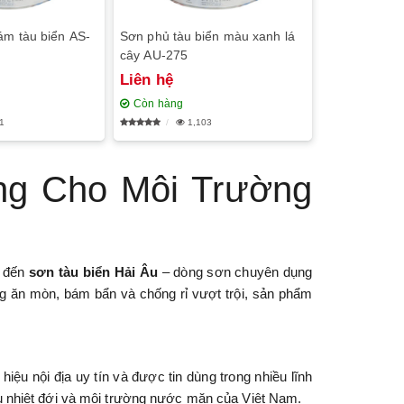
ám tàu biển AS-
Sơn phủ tàu biển màu xanh lá
cây AU-275
Liên hệ
Còn hàng
1
1,103
ng Cho Môi Trường
c đến
sơn tàu biển Hải Âu
– dòng sơn chuyên dụng
ng ăn mòn, bám bẩn và chống rỉ vượt trội, sản phẩm
u nội địa uy tín và được tin dùng trong nhiều lĩnh
ậu nhiệt đới và môi trường nước mặn của Việt Nam.