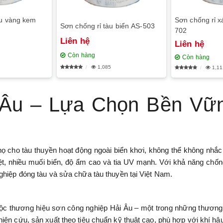
u vàng kem
Sơn chống rỉ x
Sơn chống rỉ tàu biển AS-503
702
Liên hệ
Liên hệ
Còn hàng
Còn hàng
1,085
1,11
 Âu – Lựa Chọn Bền Vữ
thọ cho tàu thuyền hoạt động ngoài biển khơi, không thể không nhắ
ệt, nhiều muối biển, độ ẩm cao và tia UV mạnh. Với khả năng chố
ghiệp đóng tàu và sửa chữa tàu thuyền tại Việt Nam.
c thương hiệu sơn công nghiệp Hải Âu – một trong những thương hiệ
iên cứu, sản xuất theo tiêu chuẩn kỹ thuật cao, phù hợp với khí h