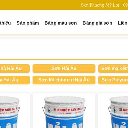
Sơn Phương Mỹ Lợi
09
 thiệu
Sản phẩm
Bảng màu sơn
Bảng giá sơn
Liên
hà Hải Âu
Sơn Hải Âu
Sơn mạ kẽm 
y Hải Âu
Sơn lót chống rỉ Hải Âu
Sơn Polyur