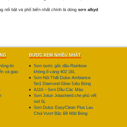
g nổi bật và phổ biến nhất chính là dòng
sơn alkyd
ểm mạnh khiến khách hàng tin chọn
sơn tàu biển Hải
 của muối biển và hóa chất.
ÀNG
ĐƯỢC XEM NHIỀU NHẤT
hông tin
Sơn nước gốc dầu Rainbow
n và giao
không ố vàng 402 18L
sắc ổn định.
Sơn Nội Thất Dulux Ambiance
5in1 Diamond Glow Siêu Bóng
g
A110 – Sơn Dầu Các Màu
n
Sơn Jotun Jotashield che phủ vết
rút ngắn thời gian thi công.
nứt 5L
Sơn Dulux EasyClean Plus Lau
Chùi Vượt Bậc Bề Mặt Bóng
u đến các kết cấu kim loại trên boong,
sơn tàu biển