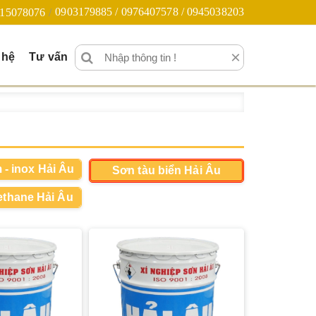
0903179885 / 0976407578 / 0945038203
15078076
×
 hệ
Tư vấn
- inox Hải Âu
Sơn tàu biển Hải Âu
ethane Hải Âu