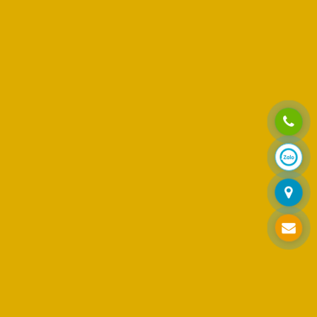
o độ bền, vừa tiết kiệm ngân sách bảo dưỡng định
hông minh cho thị trường trong nước. Với chất lượng
ầu cũng như chi phí bảo dưỡng định kỳ.
iền Trung cho đến miền Nam.
Lợi chính là lựa chọn hàng đầu. Với nhiều năm kinh