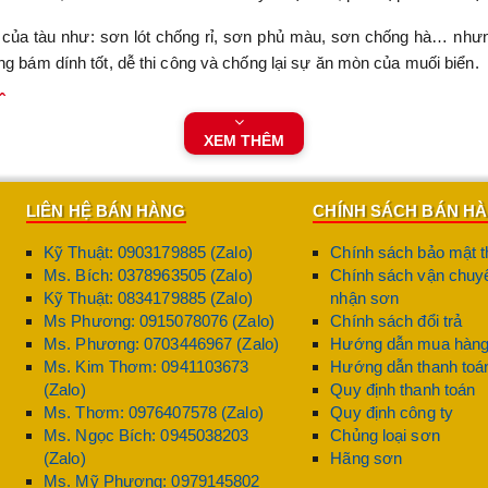
í của tàu như: sơn lót chống rỉ, sơn phủ màu, sơn chống hà… nhưn
ng bám dính tốt, dễ thi công và chống lại sự ăn mòn của muối biển.
 Âu
à lá chắn bảo vệ tàu khỏi sự ăn mòn, hư hại. Dưới đây là những đi
XEM THÊM
iệt, sản phẩm tạo nên lớp phủ bền chắc giúp ngăn ngừa sự tấn công
LIÊN HỆ BÁN HÀNG
CHÍNH SÁCH BÁN H
 thép, kể cả những bề mặt đã qua xử lý mạ kẽm hoặc sơn lót.
Kỹ Thuật: 0903179885 (Zalo)
Chính sách bảo mật t
Ms. Bích: 0378963505 (Zalo)
Chính sách vận chuyể
yên với nắng, mưa hay sóng gió, sơn vẫn giữ được độ bóng và màu 
Kỹ Thuật: 0834179885 (Zalo)
nhận sơn
Ms Phương: 0915078076 (Zalo)
Chính sách đổi trả
oặc súng phun mà không ảnh hưởng đến chất lượng lớp phủ.
Ms. Phương: 0703446967 (Zalo)
Hướng dẫn mua hàn
Ms. Kim Thơm: 0941103673
Hướng dẫn thanh toá
ải Âu
còn giúp tối ưu chi phí nhờ khả năng che phủ tốt và khô nhanh, 
(Zalo)
Quy định thanh toán
Ms. Thơm: 0976407578 (Zalo)
Quy định công ty
Tàu Biển
Ms. Ngọc Bích: 0945038203
Chủng loại sơn
, sà lan, phà và các công trình ven biển. Từ phần đáy tàu, hông tà
(Zalo)
Hãng sơn
vệ bề mặt trong thời gian dài.
Ms. Mỹ Phương: 0979145802