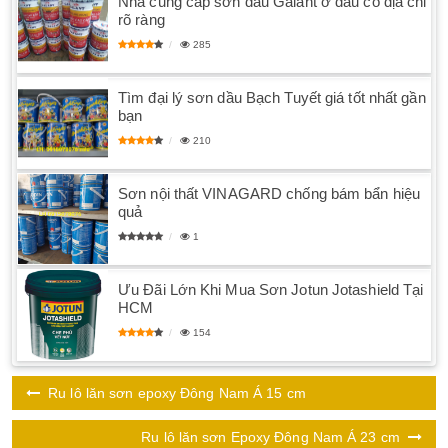
Nhà cung cấp sơn dầu Galant ở đâu có địa chỉ
rõ ràng
285
Tìm đại lý sơn dầu Bạch Tuyết giá tốt nhất gần
bạn
210
Sơn nội thất VINAGARD chống bám bẩn hiệu
quả
1
Ưu Đãi Lớn Khi Mua Sơn Jotun Jotashield Tại
HCM
154
Ru lô lăn sơn epoxy Đông Nam Á 15 cm
Ru lô lăn sơn Epoxy Đông Nam Á 23 cm