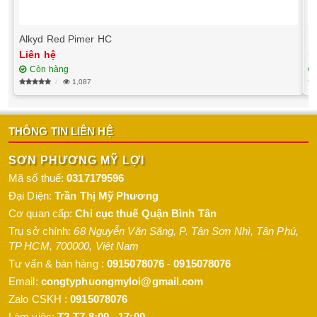
Alkyd Red Pimer HC
S
Liên hệ
L
Còn hàng
1,087
THÔNG TIN LIÊN HỆ
SƠN PHƯƠNG MỸ LỢI
Mã số thuế:
0317179596
Đại Diện:
Trần Thị Mỹ Phương
Cơ quan cấp:
Chi cục thuế Quận Bình Tân
Trụ sở chính:
68 Nguyễn Văn Săng, P. Tân Sơn Nhì
,
Tân Phú
,
TP HCM
,
700000
,
Việt Nam
Tư vấn & bán hàng :
0915078076
-
0915078076
Email:
congtyphuongmyloi@gmail.com
Zalo CSKH :
0915078076
Làm việc:
T2-T7 8:00 - 17:00