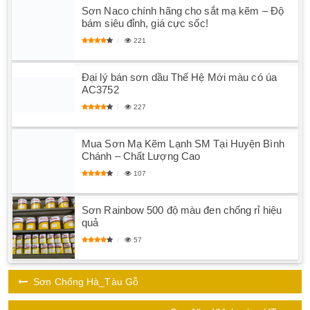
Sơn Naco chính hãng cho sắt mạ kẽm – Độ
bám siêu đỉnh, giá cực sốc!
221
Đại lý bán sơn dầu Thế Hệ Mới màu có úa
AC3752
227
Mua Sơn Mạ Kẽm Lạnh SM Tại Huyện Bình
Chánh – Chất Lượng Cao
107
Sơn Rainbow 500 độ màu đen chống rỉ hiệu
quả
57
Sơn Chống Hà_Tàu Gỗ