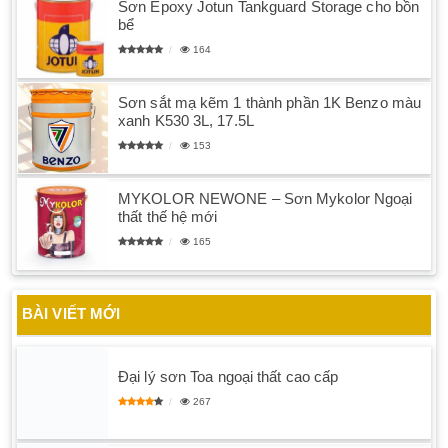
Sơn Epoxy Jotun Tankguard Storage cho bồn
bể
164
Sơn sắt mạ kẽm 1 thành phần 1K Benzo màu
xanh K530 3L, 17.5L
153
MYKOLOR NEWONE – Sơn Mykolor Ngoại
thất thế hệ mới
165
BÀI VIẾT MỚI
Đại lý sơn Toa ngoại thất cao cấp
267