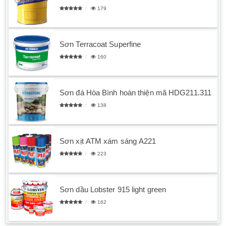
179
Sơn Terracoat Superfine
160
Sơn đá Hòa Bình hoàn thiện mã HDG211.311
138
Sơn xịt ATM xám sáng A221
223
Sơn dầu Lobster 915 light green
162