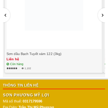
Sơn dầu Bạch Tuyết xám 122 (3kg)
S
Liên hệ
L
Còn hàng
1,102
THÔNG TIN LIÊN HỆ
SƠN PHƯƠNG MỸ LỢI
Mã số thuế:
0317179596
Đại Diện:
Trần Thị Mỹ Phương