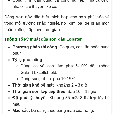
Công trình dân dụng và công nghiệp: nhà xưởng,
nhà ở, tàu thuyền, xe cộ.
Dòng sơn này đặc biệt thích hợp cho sơn phủ bảo vệ
trong môi trường khắc nghiệt, nơi kim loại dễ bị ăn mòn
hoặc xuống cấp theo thời gian.
Thông số kỹ thuật của sơn dầu Lobster
Phương pháp thi công
: Cọ quét, con lăn hoặc súng
phun.
Tỷ lệ pha loãng
:
Dùng cọ và con lăn: pha 5-10% dầu thông
Galant Excellshield.
Dùng súng phun: pha 10-15%.
Thời gian khô bề mặt
: Khoảng 2 – 3 giờ.
Thời gian sơn lớp tiếp theo
: Sau 16 – 18 giờ.
Độ phủ lý thuyết
: Khoảng 35 m2/ 3 lít/ lớp tùy bề
mặt.
Màu sắc
: Đa dạng theo bảng màu của hãng.