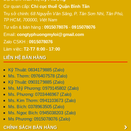
Cơ quan cấp:
Chi cục thuế Quận Bình Tân
Trụ sở chính:
68 Nguyễn Văn Săng, P. Tân Sơn Nhì
,
Tân Phú
,
TP HCM
,
700000
,
Việt Nam
Tư vấn & bán hàng :
0915078076
-
0915078076
Email:
congtyphuongmyloi@gmail.com
Zalo CSKH :
0915078076
Làm việc:
T2-T7 8:00 - 17:00
LIÊN HỆ BÁN HÀNG
Kỹ Thuật: 0834179885 (Zalo)
Ms. Thơm: 0976407578 (Zalo)
Kỹ Thuật: 0903179885 (Zalo)
Ms. Mỹ Phương: 0979145802 (Zalo)
Ms. Phương: 0703446967 (Zalo)
Ms. Kim Thơm: 0941103673 (Zalo)
Ms. Bích: 0378963505 (Zalo)
Ms. Ngọc Bích: 0945038203 (Zalo)
Ms Phương: 0915078076 (Zalo)
CHÍNH SÁCH BÁN HÀNG