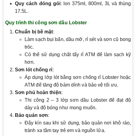
Quy cách đóng gói
: lon 375ml, 800ml, 3L và thùng
17.5L.
Quy trình thi công sơn dầu Lobster
Chuẩn bị bề mặt
:
Làm sạch bụi bẩn, dầu mỡ, rỉ sét và sơn cũ bong
tróc.
Có thể sử dụng chất tẩy rỉ ATM để làm sạch kỹ
hơn.
Sơn lót chống rỉ
:
Áp dụng lớp lót bằng sơn chống rỉ Lobster hoặc
ATM để tăng độ bám dính và bảo vệ tối ưu.
Sơn phủ hoàn thiện
:
Thi công 2 – 3 lớp sơn dầu Lobster để đạt độ
dày và độ bóng như mong muốn.
Bảo quản sơn
:
Đậy kín sau khi sử dụng, bảo quản nơi khô ráo,
tránh xa tầm tay trẻ em và nguồn lửa.