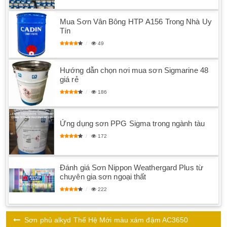
Mua Sơn Vân Bông HTP A156 Trong Nhà Uy
Tín
49
Hướng dẫn chọn nơi mua sơn Sigmarine 48
giá rẻ
186
Ứng dụng sơn PPG Sigma trong ngành tàu
172
Đánh giá Sơn Nippon Weathergard Plus từ
chuyên gia sơn ngoại thất
222
Sơn phủ alkyd Thế Hệ Mới màu xám đậm AC3650