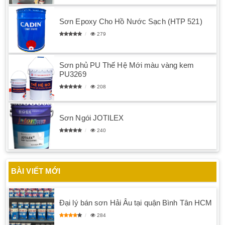
Sơn Epoxy Cho Hồ Nước Sạch (HTP 521)
279
Sơn phủ PU Thế Hệ Mới màu vàng kem
PU3269
208
Sơn Ngói JOTILEX
240
BÀI VIẾT MỚI
Đại lý bán sơn Hải Âu tại quận Bình Tân HCM
284