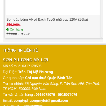
Sơn dầu bóng Alkyd Bạch Tuyết nhũ bạc 120A (16kg)
S
250.000₫
L
Còn hàng
1,114
THÔNG TIN LIÊN HỆ
SƠN PHƯƠNG MỸ LỢI
Mã số thuế:
0317179596
Đại Diện:
Trần Thị Mỹ Phương
Cơ quan cấp:
Chi cục thuế Quận Bình Tân
Trụ sở chính:
68 Nguyễn Văn Săng, P. Tân Sơn Nhì
,
Tân Phú
,
TP HCM
,
700000
,
Việt Nam
Tư vấn & bán hàng :
0915078076
-
0915078076
Email:
congtyphuongmyloi@gmail.com