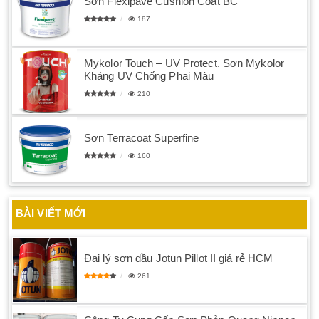
Sơn Flexipave Cushion Coat BC
187
Mykolor Touch – UV Protect. Sơn Mykolor
Kháng UV Chống Phai Màu
210
Sơn Terracoat Superfine
160
BÀI VIẾT MỚI
Đại lý sơn dầu Jotun Pillot II giá rẻ HCM
261