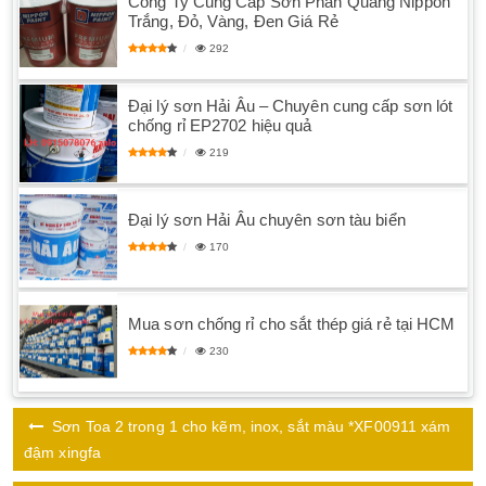
Công Ty Cung Cấp Sơn Phản Quang Nippon
Trắng, Đỏ, Vàng, Đen Giá Rẻ
292
Đại lý sơn Hải Âu – Chuyên cung cấp sơn lót
chống rỉ EP2702 hiệu quả
219
Đại lý sơn Hải Âu chuyên sơn tàu biển
170
Mua sơn chống rỉ cho sắt thép giá rẻ tại HCM
230
Sơn Toa 2 trong 1 cho kẽm, inox, sắt màu *XF00911 xám
đậm xingfa