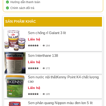
Hướng dẫn thanh toán
Chính sách đổi trả
SẢN PHẨM KHÁC
Sơn chống rỉ Galant 3 lít
Liên hệ
164
Sơn Interthane 138
Liên hệ
172
Sơn nước nội thấtKenny Point K4 chất lượng
cao
Liên hệ
195
Sơn phản quang Nippon màu đen lon 5 lít