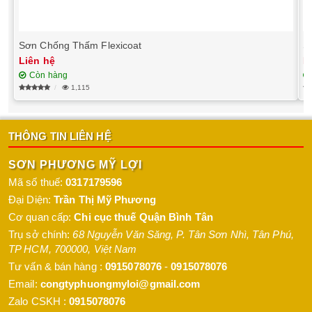
Sơn Chống Thấm Flexicoat
S
Liên hệ
L
Còn hàng
1,115
THÔNG TIN LIÊN HỆ
SƠN PHƯƠNG MỸ LỢI
Mã số thuế:
0317179596
Đại Diện:
Trần Thị Mỹ Phương
Cơ quan cấp:
Chi cục thuế Quận Bình Tân
Trụ sở chính:
68 Nguyễn Văn Săng, P. Tân Sơn Nhì
,
Tân Phú
,
TP HCM
,
700000
,
Việt Nam
Tư vấn & bán hàng :
0915078076
-
0915078076
Email:
congtyphuongmyloi@gmail.com
Zalo CSKH :
0915078076