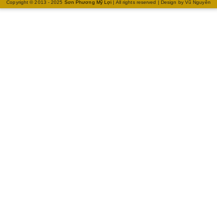
Copyright © 2013 - 2025
Sơn Phương Mỹ Lợi
| All rights reserved | Design by
Vũ Nguyễn