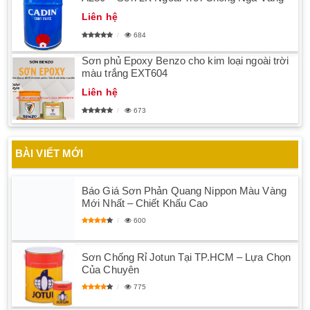
Liên hệ
684
Sơn phủ Epoxy Benzo cho kim loại ngoài trời
màu trắng EXT604
Liên hệ
673
BÀI VIẾT MỚI
Báo Giá Sơn Phản Quang Nippon Màu Vàng
Mới Nhất – Chiết Khấu Cao
600
Sơn Chống Rỉ Jotun Tại TP.HCM – Lựa Chọn
Của Chuyên
775