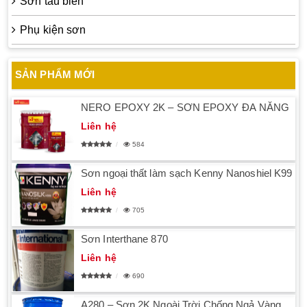
Sơn tàu biển
Phụ kiện sơn
SẢN PHẨM MỚI
NERO EPOXY 2K – SƠN EPOXY ĐA NĂNG
Liên hệ
584
Sơn ngoại thất làm sạch Kenny Nanoshiel K99
Liên hệ
705
Sơn Interthane 870
Liên hệ
690
A280 – Sơn 2K Ngoài Trời Chống Ngả Vàng