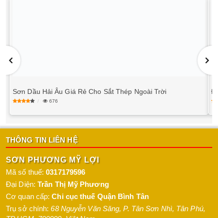
Sơn Dầu Hải Âu Giá Rẻ Cho Sắt Thép Ngoài Trời
Đạ
676
THÔNG TIN LIÊN HỆ
SƠN PHƯƠNG MỸ LỢI
Mã số thuế:
0317179596
Đại Diện:
Trần Thị Mỹ Phương
Cơ quan cấp:
Chi cục thuế Quận Bình Tân
Trụ sở chính:
68 Nguyễn Văn Săng, P. Tân Sơn Nhì
,
Tân Phú
,