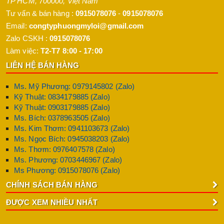
TP HCM
,
700000
,
Việt Nam
Tư vấn & bán hàng :
0915078076
-
0915078076
Email:
congtyphuongmyloi@gmail.com
Zalo CSKH :
0915078076
Làm việc:
T2-T7 8:00 - 17:00
LIÊN HỆ BÁN HÀNG
Ms. Mỹ Phương: 0979145802 (Zalo)
Kỹ Thuật: 0834179885 (Zalo)
Kỹ Thuật: 0903179885 (Zalo)
Ms. Bích: 0378963505 (Zalo)
Ms. Kim Thơm: 0941103673 (Zalo)
Ms. Ngọc Bích: 0945038203 (Zalo)
Ms. Thơm: 0976407578 (Zalo)
Ms. Phương: 0703446967 (Zalo)
Ms Phương: 0915078076 (Zalo)
CHÍNH SÁCH BÁN HÀNG
ĐƯỢC XEM NHIỀU NHẤT