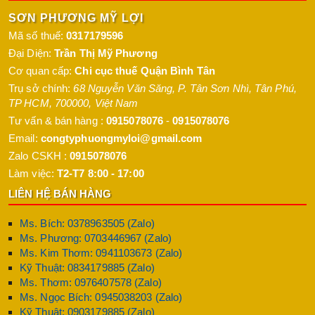
SƠN PHƯƠNG MỸ LỢI
Mã số thuế:
0317179596
Đại Diện:
Trần Thị Mỹ Phương
Cơ quan cấp:
Chi cục thuế Quận Bình Tân
Trụ sở chính:
68 Nguyễn Văn Săng, P. Tân Sơn Nhì
,
Tân Phú
,
TP HCM
,
700000
,
Việt Nam
Tư vấn & bán hàng :
0915078076
-
0915078076
Email:
congtyphuongmyloi@gmail.com
Zalo CSKH :
0915078076
Làm việc:
T2-T7 8:00 - 17:00
LIÊN HỆ BÁN HÀNG
Ms. Bích: 0378963505 (Zalo)
Ms. Phương: 0703446967 (Zalo)
Ms. Kim Thơm: 0941103673 (Zalo)
Kỹ Thuật: 0834179885 (Zalo)
Ms. Thơm: 0976407578 (Zalo)
Ms. Ngọc Bích: 0945038203 (Zalo)
Kỹ Thuật: 0903179885 (Zalo)