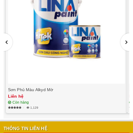
Sơn Phủ Màu Alkyd Mờ
S
Liên hệ
L
Còn hàng
1,129
THÔNG TIN LIÊN HỆ