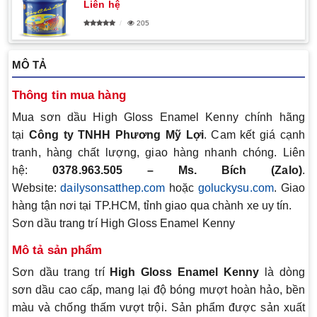
Liên hệ
205
MÔ TẢ
Thông tin mua hàng
Mua sơn dầu High Gloss Enamel Kenny chính hãng
tại
Công ty TNHH Phương Mỹ Lợi
. Cam kết giá cạnh
tranh, hàng chất lượng, giao hàng nhanh chóng. Liên
hệ:
0378.963.505 – Ms. Bích (Zalo)
.
Website:
dailysonsatthep.com
hoặc
goluckysu.com
. Giao
hàng tận nơi tại TP.HCM, tỉnh giao qua chành xe uy tín.
Sơn dầu trang trí High Gloss Enamel Kenny
Mô tả sản phẩm
Sơn dầu trang trí
High Gloss Enamel Kenny
là dòng
sơn dầu cao cấp, mang lại độ bóng mượt hoàn hảo, bền
màu và chống thấm vượt trội. Sản phẩm được sản xuất