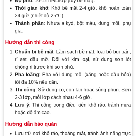
Độ phủ
: 10-12 m²/L/lớp (tùy bề mặt).
Thời gian khô
: Khô bề mặt 2-4 giờ, khô hoàn toàn
24 giờ (nhiệt độ 25°C).
Thành phần
: Nhựa alkyd, bột màu, dung môi, phụ
gia.
Hướng dẫn thi công
Chuẩn bị bề mặt
: Làm sạch bề mặt, loại bỏ bụi bẩn,
rỉ sét, dầu mỡ. Đối với kim loại, sử dụng sơn lót
chống rỉ trước khi sơn phủ.
Pha loãng
: Pha với dung môi (xăng hoặc dầu hỏa)
tối đa 10% nếu cần.
Thi công
: Sử dụng cọ, con lăn hoặc súng phun. Sơn
2-3 lớp, mỗi lớp cách nhau 4-6 giờ.
Lưu ý
: Thi công trong điều kiện khô ráo, tránh mưa
hoặc độ ẩm cao.
Hướng dẫn bảo quản
Lưu trữ nơi khô ráo, thoáng mát, tránh ánh nắng trực