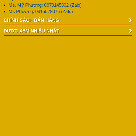
Ms. Mỹ Phương: 0979145802 (Zalo)
Ms Phương: 0915078076 (Zalo)
CHÍNH SÁCH BÁN HÀNG
ĐƯỢC XEM NHIỀU NHẤT