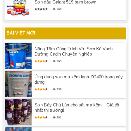
Sơn dầu Galant 519 burn brown
168
BÀI VIẾT MỚI
Nâng Tầm Công Trình Với Sơn Kẻ Vạch
Đường Cadin Chuyên Nghiệp
263
Ứng dụng sơn mạ kẽm lạnh ZG400 trong xây
dựng
238
Sơn Bảy Chú Lùn cho sắt mạ kẽm – Giá tốt
nhất thị trường!
201