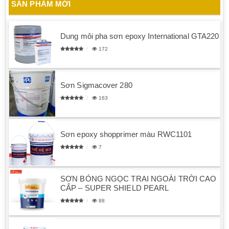
SẢN PHẨM MỚI
Dung môi pha sơn epoxy International GTA220
172
Sơn Sigmacover 280
163
Sơn epoxy shopprimer màu RWC1101
7
SƠN BÓNG NGỌC TRAI NGOÀI TRỜI CAO
CẤP – SUPER SHIELD PEARL
88