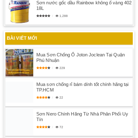
Sơn nước gốc dầu Rainbow không ố vàng 402
18L
1,288
BÀI VIẾT MỚI
Mua Sơn Chống Ố Joton Joclean Tại Quận
Phú Nhuận
229
Mua sơn chống rỉ bám dính tốt chính hãng tại
TP.HCM
22
Sơn Nero Chính Hãng Từ Nhà Phân Phối Uy
Tín
72