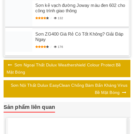
Sơn kẻ vạch đường Joway màu đen 602 cho
công trình giao thông
132
Sơn ZG400 Giá Rẻ Có Tốt Không? Giải Đáp
Ngay
176
Sơn Ngoại Thất Dulux Weathershield Colour Protect Bề
Mặt Bóng
Sơn Nội Thất Dulux EasyClean Chống Bám Bẩn Kháng Virus
Bề Mặt Bóng
Sản phẩm liên quan