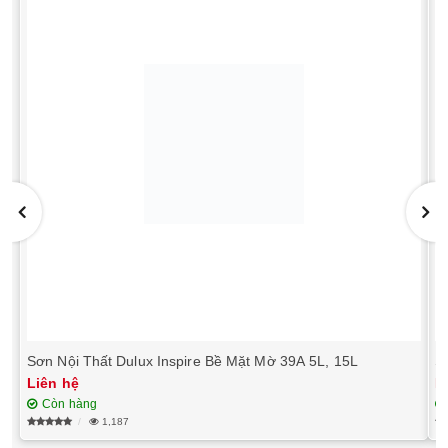
Sơn Nội Thất Dulux Inspire Bề Mặt Mờ 39A 5L, 15L
S
Liên hệ
L
Còn hàng
1,187