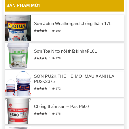
SẢN PHẨM MỚI
Sơn Jotun Weathergard chống thấm 17L
199
Sơn Toa Nitto nội thất kinh tế 18L
178
SƠN PU2K THẾ HỆ MỚI MÀU XANH LÁ
PU2K3375
172
Chống thấm sàn – Pas P500
178