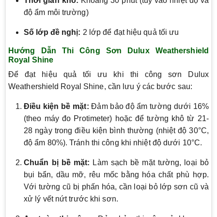
Thời gian khô:
Khoảng 30 phút (tùy vào nhiệt độ và
độ ẩm môi trường)
Số lớp đề nghị:
2 lớp để đạt hiệu quả tối ưu
Hướng Dẫn Thi Công Sơn Dulux Weathershield
Royal Shine
Để đạt hiệu quả tối ưu khi thi công sơn Dulux
Weathershield Royal Shine, cần lưu ý các bước sau:
Điều kiện bề mặt:
Đảm bảo độ ẩm tường dưới 16%
(theo máy đo Protimeter) hoặc để tường khô từ 21-
28 ngày trong điều kiện bình thường (nhiệt độ 30°C,
độ ẩm 80%). Tránh thi công khi nhiệt độ dưới 10°C.
Chuẩn bị bề mặt:
Làm sạch bề mặt tường, loại bỏ
bụi bẩn, dầu mỡ, rêu mốc bằng hóa chất phù hợp.
Với tường cũ bị phấn hóa, cần loại bỏ lớp sơn cũ và
xử lý vết nứt trước khi sơn.