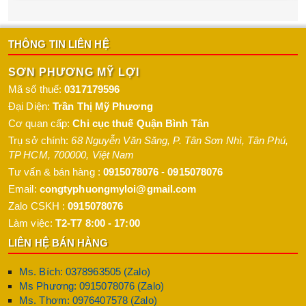
THÔNG TIN LIÊN HỆ
SƠN PHƯƠNG MỸ LỢI
Mã số thuế:
0317179596
Đại Diện:
Trần Thị Mỹ Phương
Cơ quan cấp:
Chi cục thuế Quận Bình Tân
Trụ sở chính:
68 Nguyễn Văn Săng, P. Tân Sơn Nhì
,
Tân Phú
,
TP HCM
,
700000
,
Việt Nam
Tư vấn & bán hàng :
0915078076
-
0915078076
Email:
congtyphuongmyloi@gmail.com
Zalo CSKH :
0915078076
Làm việc:
T2-T7 8:00 - 17:00
LIÊN HỆ BÁN HÀNG
Ms. Bích: 0378963505 (Zalo)
Ms Phương: 0915078076 (Zalo)
Ms. Thơm: 0976407578 (Zalo)