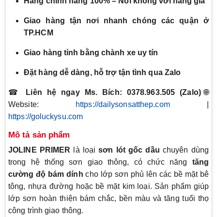
Hàng chính hãng 100% – Nói không với hàng giả
Giao hàng tận nơi nhanh chóng các quận ở
TP.HCM
Giao hàng tỉnh bằng chành xe uy tín
Đặt hàng dễ dàng, hỗ trợ tận tình qua Zalo
☎
Liên hệ ngay Ms. Bích: 0378.963.505 (Zalo)
🌐
Website:
https://dailysonsatthep.com
|
https://goluckysu.com
Mô tả sản phẩm
JOLINE PRIMER
là loại
sơn lót gốc dầu
chuyên dùng
trong hệ thống sơn giao thông, có chức năng
tăng
cường độ bám dính
cho lớp sơn phủ lên các bề mặt bê
tông, nhựa đường hoặc bề mặt kim loại. Sản phẩm giúp
lớp sơn hoàn thiện bám chắc, bền màu và tăng tuổi thọ
công trình giao thông.