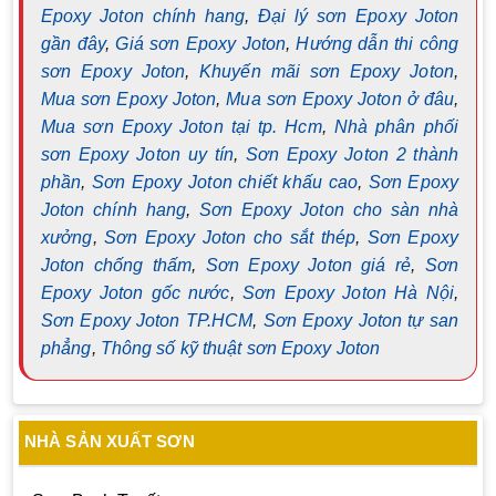
Epoxy Joton chính hang
,
Đại lý sơn Epoxy Joton
gần đây
,
Giá sơn Epoxy Joton
,
Hướng dẫn thi công
sơn Epoxy Joton
,
Khuyến mãi sơn Epoxy Joton
,
Mua sơn Epoxy Joton
,
Mua sơn Epoxy Joton ở đâu
,
Mua sơn Epoxy Joton tại tp. Hcm
,
Nhà phân phối
sơn Epoxy Joton uy tín
,
Sơn Epoxy Joton 2 thành
phần
,
Sơn Epoxy Joton chiết khấu cao
,
Sơn Epoxy
Joton chính hang
,
Sơn Epoxy Joton cho sàn nhà
xưởng
,
Sơn Epoxy Joton cho sắt thép
,
Sơn Epoxy
Joton chống thấm
,
Sơn Epoxy Joton giá rẻ
,
Sơn
Epoxy Joton gốc nước
,
Sơn Epoxy Joton Hà Nội
,
Sơn Epoxy Joton TP.HCM
,
Sơn Epoxy Joton tự san
phẳng
,
Thông số kỹ thuật sơn Epoxy Joton
NHÀ SẢN XUẤT SƠN