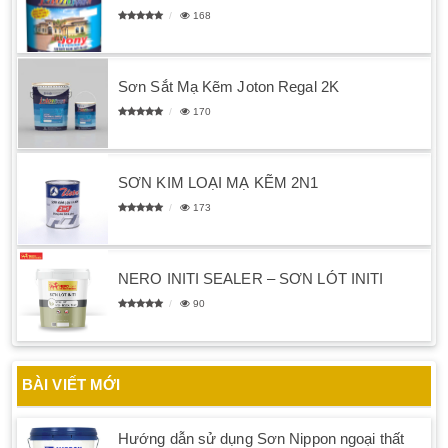
168
Sơn Sắt Mạ Kẽm Joton Regal 2K
170
SƠN KIM LOẠI MẠ KẼM 2N1
173
NERO INITI SEALER – SƠN LÓT INITI
90
BÀI VIẾT MỚI
Hướng dẫn sử dụng Sơn Nippon ngoại thất