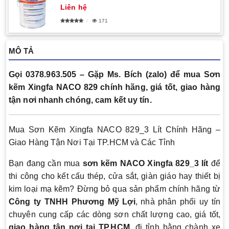
Liên hệ
171
MÔ TẢ
Gọi 0378.963.505 – Gặp Ms. Bích (zalo) để mua Sơn
kẽm Xingfa NACO 829 chính hãng, giá tốt, giao hàng
tận nơi nhanh chóng, cam kết uy tín.
Mua Sơn Kẽm Xingfa NACO 829_3 Lít Chính Hãng –
Giao Hàng Tận Nơi Tại TP.HCM và Các Tỉnh
Bạn đang cần mua
sơn kẽm NACO Xingfa 829_3 lít
để
thi công cho kết cấu thép, cửa sắt, giàn giáo hay thiết bị
kim loại mạ kẽm? Đừng bỏ qua sản phẩm chính hãng từ
Công ty TNHH Phương Mỹ Lợi
, nhà phân phối uy tín
chuyên cung cấp các dòng sơn chất lượng cao, giá tốt,
giao hàng tận nơi tại TP.HCM
, đi tỉnh bằng chành xe