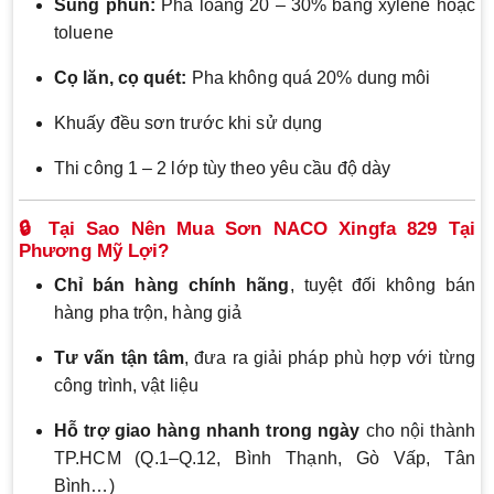
Súng phun:
Pha loãng 20 – 30% bằng xylene hoặc
toluene
Cọ lăn, cọ quét:
Pha không quá 20% dung môi
Khuấy đều sơn trước khi sử dụng
Thi công 1 – 2 lớp tùy theo yêu cầu độ dày
🔒 Tại Sao Nên Mua Sơn NACO Xingfa 829 Tại
Phương Mỹ Lợi?
Chỉ bán hàng chính hãng
, tuyệt đối không bán
hàng pha trộn, hàng giả
Tư vấn tận tâm
, đưa ra giải pháp phù hợp với từng
công trình, vật liệu
Hỗ trợ giao hàng nhanh trong ngày
cho nội thành
TP.HCM (Q.1–Q.12, Bình Thạnh, Gò Vấp, Tân
Bình…)