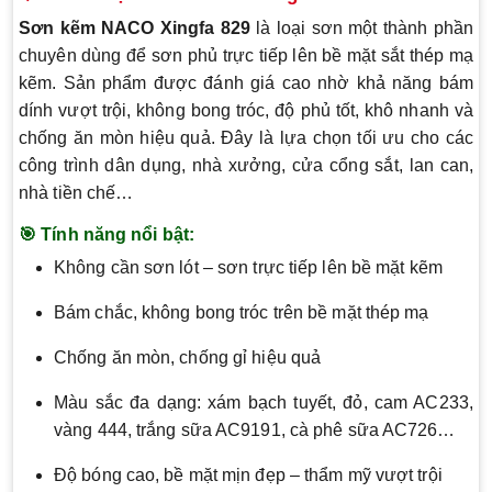
Sơn kẽm NACO Xingfa 829
là loại sơn một thành phần
chuyên dùng để sơn phủ trực tiếp lên bề mặt sắt thép mạ
kẽm. Sản phẩm được đánh giá cao nhờ khả năng bám
dính vượt trội, không bong tróc, độ phủ tốt, khô nhanh và
chống ăn mòn hiệu quả. Đây là lựa chọn tối ưu cho các
công trình dân dụng, nhà xưởng, cửa cổng sắt, lan can,
nhà tiền chế…
🎯 Tính năng nổi bật:
Không cần sơn lót – sơn trực tiếp lên bề mặt kẽm
Bám chắc, không bong tróc trên bề mặt thép mạ
Chống ăn mòn, chống gỉ hiệu quả
Màu sắc đa dạng: xám bạch tuyết, đỏ, cam AC233,
vàng 444, trắng sữa AC9191, cà phê sữa AC726…
Độ bóng cao, bề mặt mịn đẹp – thẩm mỹ vượt trội