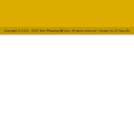
Copyright © 2013 - 2025
Sơn Phương Mỹ Lợi
| All rights reserved | Design by
Vũ Nguyễn