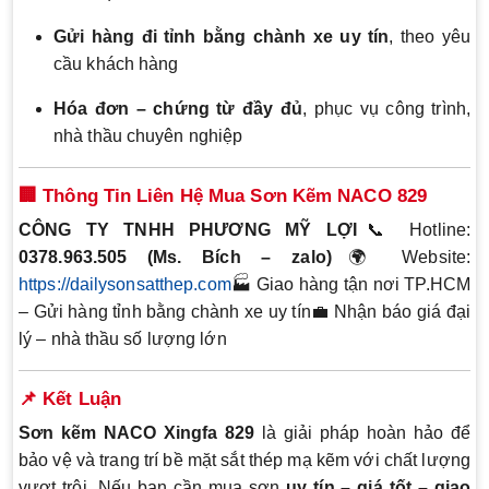
Gửi hàng đi tỉnh bằng chành xe uy tín
, theo yêu
cầu khách hàng
Hóa đơn – chứng từ đầy đủ
, phục vụ công trình,
nhà thầu chuyên nghiệp
🏢 Thông Tin Liên Hệ Mua Sơn Kẽm NACO 829
CÔNG TY TNHH PHƯƠNG MỸ LỢI
📞 Hotline:
0378.963.505 (Ms. Bích – zalo)
🌍 Website:
https://dailysonsatthep.com
🏭 Giao hàng tận nơi TP.HCM
– Gửi hàng tỉnh bằng chành xe uy tín💼 Nhận báo giá đại
lý – nhà thầu số lượng lớn
📌 Kết Luận
Sơn kẽm NACO Xingfa 829
là giải pháp hoàn hảo để
bảo vệ và trang trí bề mặt sắt thép mạ kẽm với chất lượng
vượt trội. Nếu bạn cần mua sơn
uy tín – giá tốt – giao