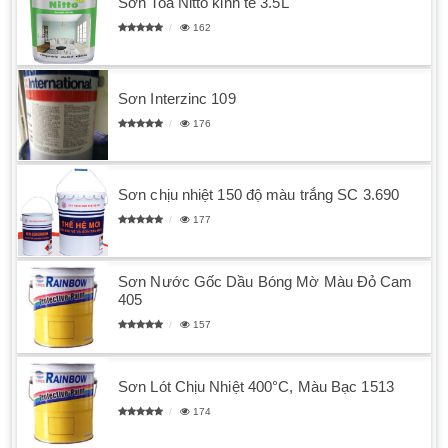
Sơn Toa Nitto kinh tế 3.5L
162
Sơn Interzinc 109
176
Sơn chịu nhiệt 150 độ màu trắng SC 3.690
177
Sơn Nước Gốc Dầu Bóng Mờ Màu Đỏ Cam
405
157
Sơn Lót Chịu Nhiệt 400°C, Màu Bạc 1513
174