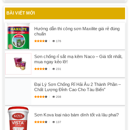
BÀI VIẾT MỚI
Hướng dẫn thi công sơn Maxilite giá rẻ đúng
chuẩn
176
Sơn chống rỉ sắt mạ kẽm Naco – Giá tốt nhất,
mua ngay kẻo lỡ!
231
Đại Lý Sơn Chống Rỉ Hải Âu 2 Thành Phần –
Chất Lượng Đỉnh Cao Cho Tàu Biển”
208
Sơn Kova loại nào bám dính tốt và lâu phai?
137