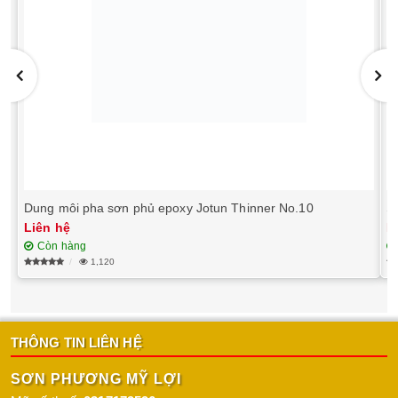
Dung môi pha sơn phủ epoxy Jotun Thinner No.10
S
Liên hệ
L
Còn hàng
1,120
THÔNG TIN LIÊN HỆ
SƠN PHƯƠNG MỸ LỢI