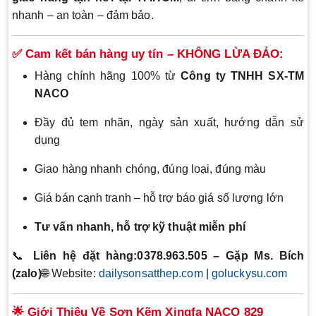
nhanh – an toàn – đảm bảo.
✅ Cam kết bán hàng uy tín – KHÔNG LỪA ĐẢO:
Hàng chính hãng 100% từ
Công ty TNHH SX-TM
NACO
Đầy đủ tem nhãn, ngày sản xuất, hướng dẫn sử
dụng
Giao hàng nhanh chóng, đúng loại, đúng màu
Giá bán cạnh tranh – hỗ trợ báo giá số lượng lớn
Tư vấn nhanh, hỗ trợ kỹ thuật miễn phí
📞
Liên hệ đặt hàng:
0378.963.505 – Gặp Ms. Bích
(zalo)
🌐 Website:
dailysonsatthep.com
|
goluckysu.com
🌟 Giới Thiệu Về Sơn Kẽm Xingfa NACO 829