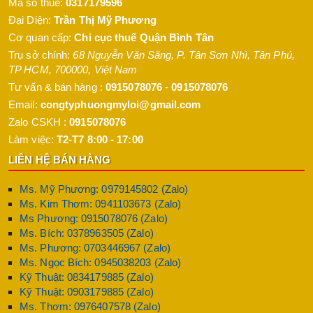
Mã số thuế:
0317179596
Đại Diện:
Trần Thị Mỹ Phương
Cơ quan cấp:
Chi cục thuế Quận Bình Tân
Trụ sở chính:
68 Nguyễn Văn Săng, P. Tân Sơn Nhì
,
Tân Phú
,
TP HCM
,
700000
,
Việt Nam
Tư vấn & bán hàng :
0915078076
-
0915078076
Email:
congtyphuongmyloi@gmail.com
Zalo CSKH :
0915078076
Làm việc:
T2-T7 8:00 - 17:00
LIÊN HỆ BÁN HÀNG
Ms. Mỹ Phương: 0979145802 (Zalo)
Ms. Kim Thơm: 0941103673 (Zalo)
Ms Phương: 0915078076 (Zalo)
Ms. Bích: 0378963505 (Zalo)
Ms. Phương: 0703446967 (Zalo)
Ms. Ngọc Bích: 0945038203 (Zalo)
Kỹ Thuật: 0834179885 (Zalo)
Kỹ Thuật: 0903179885 (Zalo)
Ms. Thơm: 0976407578 (Zalo)