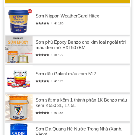
Sơn Nippon WeatherGard Hitex
180
Sơn phủ Epoxy Benzo cho kim loại ngoài trời
màu đen mờ EXT507BM
172
Sơn dầu Galant màu cam 512
174
Sơn sắt mạ kẽm 1 thành phần 1K Benzo màu
kem K550 3L, 17.5L
155
Sơn Dạ Quang Hệ Nước Trong Nhà (Xanh,
Vàng)