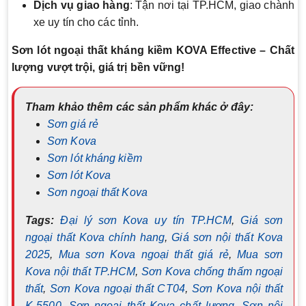
Dịch vụ giao hàng
: Tận nơi tại TP.HCM, giao chành
xe uy tín cho các tỉnh.
Sơn lót ngoại thất kháng kiềm KOVA Effective – Chất
lượng vượt trội, giá trị bền vững!
Tham khảo thêm các sản phẩm khác ở đây:
Sơn giá rẻ
Sơn Kova
Sơn lót kháng kiềm
Sơn lót Kova
Sơn ngoại thất Kova
Tags:
Đại lý sơn Kova uy tín TP.HCM
,
Giá sơn
ngoại thất Kova chính hang
,
Giá sơn nội thất Kova
2025
,
Mua sơn Kova ngoại thất giá rẻ
,
Mua sơn
Kova nội thất TP.HCM
,
Sơn Kova chống thấm ngoại
thất
,
Sơn Kova ngoại thất CT04
,
Sơn Kova nội thất
K-5500
,
Sơn ngoại thất Kova chất lượng
,
Sơn nội