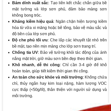
Bám dính xuất sắc
: Tạo liên kết chắc chắn giữa bề
mặt tường và lớp sơn phủ, đảm bảo màng sơn
không bong tróc.
Kháng kiềm hiệu quả
: Ngăn chặn hiện tượng kiềm
hóa từ vữa xi măng hoặc bê tông, bảo vệ màu sắc và
độ bền của lớp sơn phủ.
Độ che phủ tối ưu
: Che lấp các khuyết tật nhỏ trên
bề mặt, tạo nền mịn màng cho lớp sơn trang trí.
Chống tia UV
: Bảo vệ tường khỏi tác động của ánh
nắng mặt trời, giữ màu sơn bền đẹp theo thời gian.
Khô nhanh, dễ thi công
: Chỉ cần 3-4 giờ để khô
hoàn toàn, giúp tiết kiệm thời gian thi công.
An toàn cho sức khỏe và môi trường
: Không chứa
chì, thủy ngân hay kim loại nặng, hàm lượng VOC
cực thấp (<50g/lít), thân thiện với người sử dụng và
môi trường.