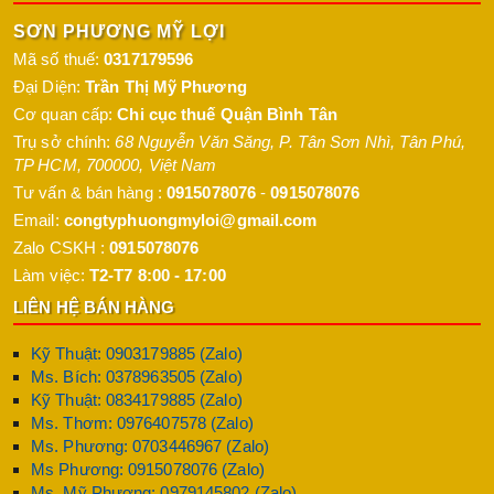
SƠN PHƯƠNG MỸ LỢI
Mã số thuế:
0317179596
Đại Diện:
Trần Thị Mỹ Phương
Cơ quan cấp:
Chi cục thuế Quận Bình Tân
Trụ sở chính:
68 Nguyễn Văn Săng, P. Tân Sơn Nhì
,
Tân Phú
,
TP HCM
,
700000
,
Việt Nam
Tư vấn & bán hàng :
0915078076
-
0915078076
Email:
congtyphuongmyloi@gmail.com
Zalo CSKH :
0915078076
Làm việc:
T2-T7 8:00 - 17:00
LIÊN HỆ BÁN HÀNG
Kỹ Thuật: 0903179885 (Zalo)
Ms. Bích: 0378963505 (Zalo)
Kỹ Thuật: 0834179885 (Zalo)
Ms. Thơm: 0976407578 (Zalo)
Ms. Phương: 0703446967 (Zalo)
Ms Phương: 0915078076 (Zalo)
Ms. Mỹ Phương: 0979145802 (Zalo)