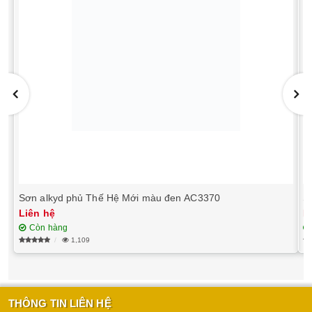
Sơn alkyd phủ Thế Hệ Mới màu đen AC3370
S
Liên hệ
L
Còn hàng
1,109
THÔNG TIN LIÊN HỆ