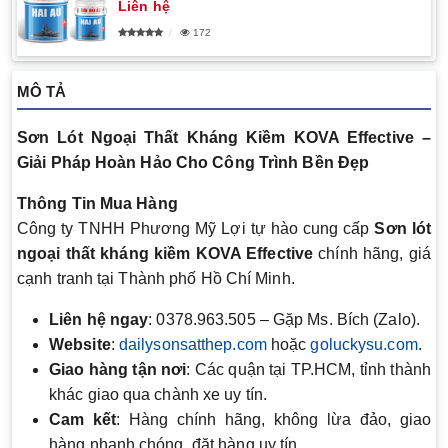
Liên hệ
172
MÔ TẢ
Sơn Lót Ngoại Thất Kháng Kiềm KOVA Effective –
Giải Pháp Hoàn Hảo Cho Công Trình Bền Đẹp
Thông Tin Mua Hàng
Công ty TNHH Phương Mỹ Lợi tự hào cung cấp
Sơn lót
ngoại thất kháng kiềm KOVA Effective
chính hãng, giá
cạnh tranh tại Thành phố Hồ Chí Minh.
Liên hệ ngay
: 0378.963.505 – Gặp Ms. Bích (Zalo).
Website
:
dailysonsatthep.com
hoặc
goluckysu.com
.
Giao hàng tận nơi
: Các quận tại TP.HCM, tỉnh thành
khác giao qua chành xe uy tín.
Cam kết
: Hàng chính hãng, không lừa đảo, giao
hàng nhanh chóng, đặt hàng uy tín.