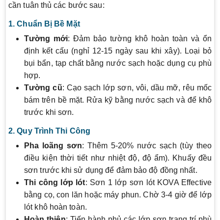
cần tuân thủ các bước sau:
1. Chuẩn Bị Bề Mặt
Tường mới
: Đảm bảo tường khô hoàn toàn và ổn
định kết cấu (nghỉ 12-15 ngày sau khi xây). Loại bỏ
bụi bẩn, tạp chất bằng nước sạch hoặc dụng cụ phù
hợp.
Tường cũ
: Cạo sạch lớp sơn, vôi, dầu mỡ, rêu mốc
bám trên bề mặt. Rửa kỹ bằng nước sạch và để khô
trước khi sơn.
2. Quy Trình Thi Công
Pha loãng sơn
: Thêm 5-20% nước sạch (tùy theo
điều kiện thời tiết như nhiệt độ, độ ẩm). Khuấy đều
sơn trước khi sử dụng để đảm bảo độ đồng nhất.
Thi công lớp lót
: Sơn 1 lớp sơn lót KOVA Effective
bằng cọ, con lăn hoặc máy phun. Chờ 3-4 giờ để lớp
lót khô hoàn toàn.
Hoàn thiện
: Tiến hành phủ các lớp sơn trang trí phù