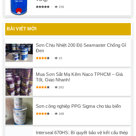
156
BÀI VIẾT MỚI
Sơn Chịu Nhiệt 200 Độ Seamaster Chống Gỉ
Đen
15
Mua Sơn Sắt Mạ Kẽm Naco TPHCM – Giá
Tốt, Giao Nhanh!
262
Sơn công nghiệp PPG Sigma cho tàu biển
168
Interseal 670HS: Bí quyết bảo vệ kết cấu thép