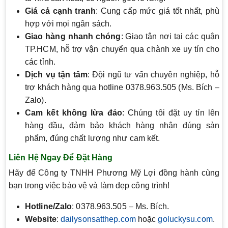
Giá cả cạnh tranh
: Cung cấp mức giá tốt nhất, phù
hợp với mọi ngân sách.
Giao hàng nhanh chóng
: Giao tận nơi tại các quận
TP.HCM, hỗ trợ vận chuyển qua chành xe uy tín cho
các tỉnh.
Dịch vụ tận tâm
: Đội ngũ tư vấn chuyên nghiệp, hỗ
trợ khách hàng qua hotline 0378.963.505 (Ms. Bích –
Zalo).
Cam kết không lừa đảo
: Chúng tôi đặt uy tín lên
hàng đầu, đảm bảo khách hàng nhận đúng sản
phẩm, đúng chất lượng như cam kết.
Liên Hệ Ngay Để Đặt Hàng
Hãy để Công ty TNHH Phương Mỹ Lợi đồng hành cùng
bạn trong việc bảo vệ và làm đẹp công trình!
Hotline/Zalo
: 0378.963.505 – Ms. Bích.
Website
:
dailysonsatthep.com
hoặc
goluckysu.com
.