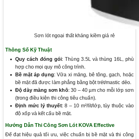
Sơn lót ngoại thất kháng kiềm giá rẻ
Thông Số Kỹ Thuật
Quy cách đóng gói
: Thùng 3.5L và thùng 16L, phù
hợp cho mọi quy mô công trình.
Bề mặt áp dụng
: Vữa xi măng, bê tông, gạch, hoặc
bề mặt đã được làm phẳng bằng bột trét/mastic dẻo.
Độ dày màng sơn khô
: 30 – 40 µm cho mỗi lớp sơn
(trong điều kiện thi công tiêu chuẩn).
Định mức lý thuyết
: 8 – 10 m²/lít/lớp, tùy thuộc vào
độ xốp và kết cấu bề mặt.
Hướng Dẫn Thi Công Sơn Lót KOVA Effective
Để đạt hiệu quả tối ưu, việc chuẩn bị bề mặt và thi công