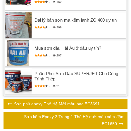
162
Đại lý bán sơn mạ kẽm lạnh ZG 400 uy tín
299
Mua sơn dầu Hải Âu ở đâu uy tín?
207
Phân Phối Sơn Dầu SUPERJET Cho Công
Trình Thép
21
Sơn phủ epoxy Thế Hệ Mới màu bạc EC3691
Sơn kẽm Epoxy 2 Trong 1 Thế Hệ mới màu xám đậm
EC1650