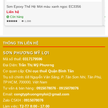
Sơn Epoxy Thế Hệ Mới màu xanh ngọc EC3356
S
Liên hệ
L
Còn hàng
1,096
THÔNG TIN LIÊN HỆ
SƠN PHƯƠNG MỸ LỢI
Mã số thuế:
0317179596
Đại Diện:
Trần Thị Mỹ Phương
Cơ quan cấp:
Chi cục thuế Quận Bình Tân
Trụ sở chính:
68 Nguyễn Văn Săng, P. Tân Sơn Nhì
,
Tân Phú
,
TP HCM
,
700000
,
Việt Nam
Tư vấn & bán hàng :
0915078076
-
0915078076
Email:
congtyphuongmyloi@gmail.com
Zalo CSKH :
0915078076
Làm việc:
T2-T7 8:00 - 17:00