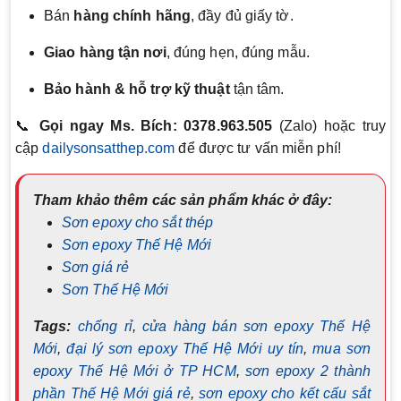
Bán
hàng chính hãng
, đầy đủ giấy tờ.
Giao hàng tận nơi
, đúng hẹn, đúng mẫu.
Bảo hành & hỗ trợ kỹ thuật
tận tâm.
📞
Gọi ngay Ms. Bích: 0378.963.505
(Zalo) hoặc truy
cập
dailysonsatthep.com
để được tư vấn miễn phí!
Tham khảo thêm các sản phẩm khác ở đây:
Sơn epoxy cho sắt thép
Sơn epoxy Thế Hệ Mới
Sơn giá rẻ
Sơn Thế Hệ Mới
Tags:
chống rỉ
,
cửa hàng bán sơn epoxy Thế Hệ
Mới
,
đại lý sơn epoxy Thế Hệ Mới uy tín
,
mua sơn
epoxy Thế Hệ Mới ở TP HCM
,
sơn epoxy 2 thành
phần Thế Hệ Mới giá rẻ
,
sơn epoxy cho kết cấu sắt