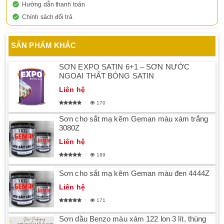
Hướng dẫn thanh toán
Chính sách đổi trả
SẢN PHẨM KHÁC
SƠN EXPO SATIN 6+1 – SƠN NƯỚC
NGOẠI THẤT BÓNG SATIN
Liên hệ
170
Sơn cho sắt mạ kẽm Geman màu xám trắng
3080Z
Liên hệ
169
Sơn cho sắt mạ kẽm Geman màu đen 4444Z
Liên hệ
171
Sơn dầu Benzo màu xám 122 lon 3 lít, thùng