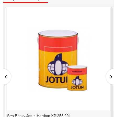
Sơn Epoxy Jotun Hardtop XP 258 20L
E