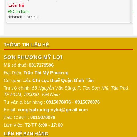
Liên hệ
L
Còn hàng
1,130
THÔNG TIN LIÊN HỆ
SƠN PHƯƠNG MỸ LỢI
Mã số thuế:
0317179596
Đại Diện:
Trần Thị Mỹ Phương
Cơ quan cấp:
Chi cục thuế Quận Bình Tân
Trụ sở chính:
68 Nguyễn Văn Săng, P. Tân Sơn Nhì
,
Tân Phú
,
TP HCM
,
700000
,
Việt Nam
Tư vấn & bán hàng :
0915078076
-
0915078076
Email:
congtyphuongmyloi@gmail.com
Zalo CSKH :
0915078076
Làm việc:
T2-T7 8:00 - 17:00
LIÊN HỆ BÁN HÀNG