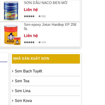
SƠN DẦU NACO ĐEN MỜ
Liên hệ
222
Sơn epoxy Jotun Hardtop XP 258
5L
Liên hệ
173
NHÀ SẢN XUẤT SƠN
Sơn Bạch Tuyết
Sơn Toa
Sơn Lina
Sơn Kova