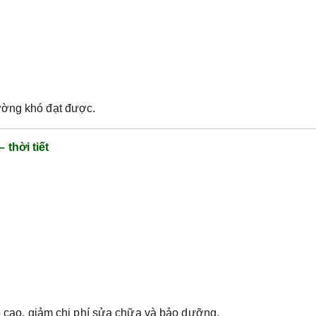
ường khó đạt được.
 thời tiết
họ cao, giảm chi phí sửa chữa và bảo dưỡng.