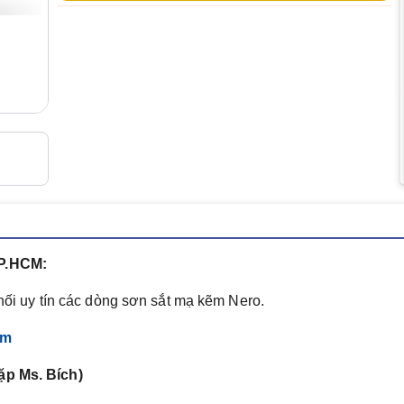
TP.HCM:
ối uy tín các dòng sơn sắt mạ kẽm Nero.
om
ặp Ms. Bích)