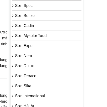
Sơn Spec
Sơn Benzo
Sơn Cadin
 được
Sơn Mykolor Touch
, mà
 tính
Sơn Expo
Sơn Nero
 dụng
 đang
Sơn Dulux
Sơn Terraco
Sơn Sika
 dòng
Sơn International
 Nero
Sơn Hải Âu