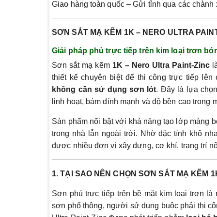
Giao hàng toàn quốc – Gửi tỉnh qua các chành x
SƠN SẮT MẠ KẼM 1K – NERO ULTRA PAINT
Giải pháp phủ trực tiếp trên kim loại trơn b
Sơn sắt mạ kẽm
1K – Nero Ultra Paint-Zinc
l
thiết kế chuyên biệt để thi công trực tiếp l
không cần sử dụng sơn lót
. Đây là lựa chọ
linh hoạt, bám dính mạnh và độ bền cao trong m
Sản phẩm nổi bật với khả năng tạo lớp màng b
trong nhà lẫn ngoài trời. Nhờ đặc tính khô nh
được nhiều đơn vị xây dựng, cơ khí, trang trí nộ
1. TẠI SAO NÊN CHỌN SƠN SẮT MẠ KẼM 1
Sơn phủ trực tiếp trên bề mặt kim loại trơn l
sơn phổ thông, người sử dụng buộc phải thi c