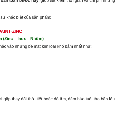
 hoàn toàn bước này
, giúp tiết kiệm thời gian và chi phí nhưn
 sự khác biệt của sản phẩm:
PAINT-ZINC
ơn (Zinc – Inox – Nhôm)
chắc vào những bề mặt kim loại khó bám nhất như:
 gặp thay đổi thời tiết hoặc độ ẩm, đảm bảo tuổi thọ bền lâ