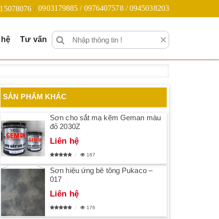
0903179885 / 0976407578 / 0945038203
15078076
×
 hệ
Tư vấn
SẢN PHẨM KHÁC
Sơn cho sắt mạ kẽm Geman màu
đỏ 2030Z
Liên hệ
167
Sơn hiệu ứng bê tông Pukaco –
017
Liên hệ
176