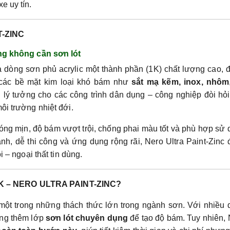
e uy tín.
-ZINC
óng không cần sơn lót
à dòng sơn phủ acrylic một thành phần (1K) chất lượng cao,
ên các bề mặt kim loại khó bám như
sắt mạ kẽm, inox, nhôm
n lý tưởng cho các công trình dân dụng – công nghiệp đòi hỏi
ôi trường nhiệt đới.
óng mịn, độ bám vượt trội, chống phai màu tốt và phù hợp sử
anh, dễ thi công và ứng dụng rộng rãi, Nero Ultra Paint-Zinc
i – ngoại thất tin dùng.
K – NERO ULTRA PAINT-ZINC?
à một trong những thách thức lớn trong ngành sơn. Với nhiều
ông thêm lớp
sơn lót chuyên dụng
để tạo độ bám. Tuy nhiên,