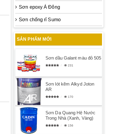
Sơn epoxy Á Đông
Sơn chống rỉ Sumo
SẢN PHẨM MỚI
Sơn dầu Galant màu đỏ 505
231
Sơn lót kẽm Alkyd Joton
AR
170
Sơn Dạ Quang Hệ Nước
Trong Nhà (Xanh, Vàng)
156