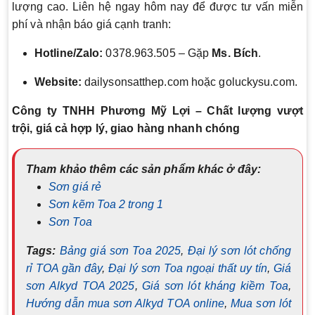
lượng cao. Liên hệ ngay hôm nay để được tư vấn miễn
phí và nhận báo giá cạnh tranh:
Hotline/Zalo:
0378.963.505 – Gặp
Ms. Bích
.
Website:
dailysonsatthep.com hoặc goluckysu.com.
Công ty TNHH Phương Mỹ Lợi – Chất lượng vượt
trội, giá cả hợp lý, giao hàng nhanh chóng
Tham khảo thêm các sản phẩm khác ở đây:
Sơn giá rẻ
Sơn kẽm Toa 2 trong 1
Sơn Toa
Tags:
Bảng giá sơn Toa 2025
,
Đại lý sơn lót chống
rỉ TOA gần đây
,
Đại lý sơn Toa ngoại thất uy tín
,
Giá
sơn Alkyd TOA 2025
,
Giá sơn lót kháng kiềm Toa
,
Hướng dẫn mua sơn Alkyd TOA online
,
Mua sơn lót