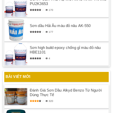
PU2K3653
170
Sơn dầu Hải Âu màu đỏ nâu AK-550
177
Sơn high build epoxy chống gỉ màu đỏ nâu
HBE1101
4
BÀI VIẾT MỚI
Đánh Giá Sơn Dầu Alkyd Benzo Từ Người
Dùng Thực Tế
320