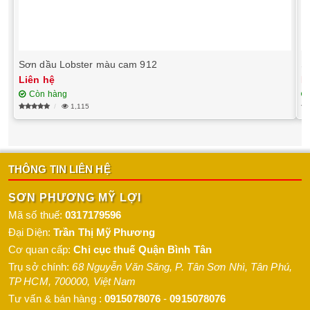
Sơn dầu Lobster màu cam 912
S
Liên hệ
L
Còn hàng
1,115
THÔNG TIN LIÊN HỆ
SƠN PHƯƠNG MỸ LỢI
Mã số thuế:
0317179596
Đại Diện:
Trần Thị Mỹ Phương
Cơ quan cấp:
Chi cục thuế Quận Bình Tân
Trụ sở chính:
68 Nguyễn Văn Săng, P. Tân Sơn Nhì
,
Tân Phú
,
TP HCM
,
700000
,
Việt Nam
Tư vấn & bán hàng :
0915078076
-
0915078076