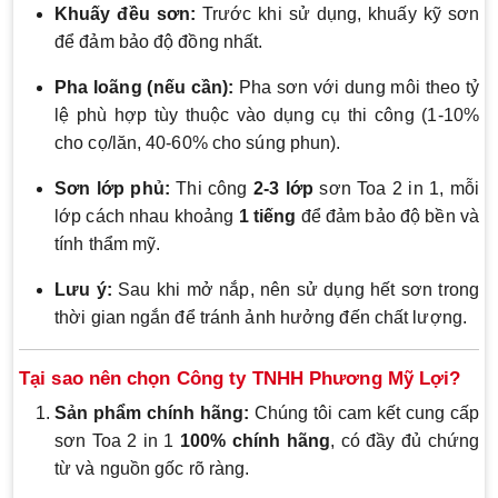
Khuấy đều sơn:
Trước khi sử dụng, khuấy kỹ sơn
để đảm bảo độ đồng nhất.
Pha loãng (nếu cần):
Pha sơn với dung môi theo tỷ
lệ phù hợp tùy thuộc vào dụng cụ thi công (1-10%
cho cọ/lăn, 40-60% cho súng phun).
Sơn lớp phủ:
Thi công
2-3 lớp
sơn Toa 2 in 1, mỗi
lớp cách nhau khoảng
1 tiếng
để đảm bảo độ bền và
tính thẩm mỹ.
Lưu ý:
Sau khi mở nắp, nên sử dụng hết sơn trong
thời gian ngắn để tránh ảnh hưởng đến chất lượng.
Tại sao nên chọn Công ty TNHH Phương Mỹ Lợi?
Sản phẩm chính hãng:
Chúng tôi cam kết cung cấp
sơn Toa 2 in 1
100% chính hãng
, có đầy đủ chứng
từ và nguồn gốc rõ ràng.