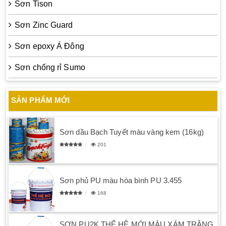
Sơn Tison
Sơn Zinc Guard
Sơn epoxy Á Đông
Sơn chống rỉ Sumo
SẢN PHẨM MỚI
Sơn dầu Bạch Tuyết màu vàng kem (16kg)
201
Sơn phủ PU màu hòa bình PU 3.455
168
SƠN PU2K THẾ HỆ MỚI MÀU XÁM TRẮNG