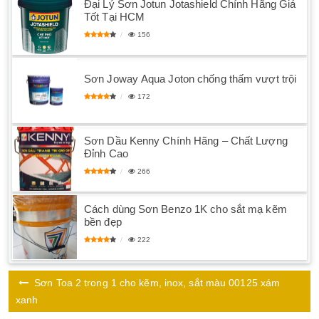
Đại Lý Sơn Jotun Jotashield Chính Hãng Giá
Tốt Tại HCM
156
Sơn Joway Aqua Joton chống thấm vượt trội
172
Sơn Dầu Kenny Chính Hãng – Chất Lượng
Đỉnh Cao
266
Cách dùng Sơn Benzo 1K cho sắt mạ kẽm
bền đẹp
222
Sơn Toa 2 trong 1 cho kẽm, inox, sắt màu 00125 xám
xanh