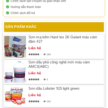
Chính sách vận chuyển và giao nhận sơn
Hướng dẫn thanh toán
Chính sách đổi trả
SẢN PHẨM KHÁC
Sơn mạ kẽm Hard tex 2K Galant màu xám
đậm 427
Liên hệ
184
Sơn dầu phủ công nghệ mới màu xám
AMC3(ABC)
Liên hệ
3
Sơn dầu Lobster 915 light green
Liên hệ
162