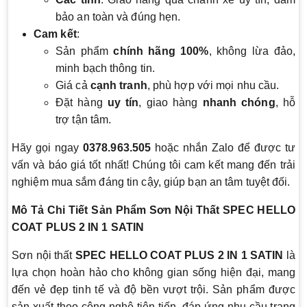
bảo an toàn và đúng hẹn.
Cam kết
:
Sản phẩm
chính hãng 100%
, không lừa đảo,
minh bạch thông tin.
Giá cả
cạnh tranh
, phù hợp với mọi nhu cầu.
Đặt hàng
uy tín
, giao hàng
nhanh chóng
, hỗ
trợ tận tâm.
Hãy gọi ngay
0378.963.505
hoặc nhắn Zalo để được tư
vấn và báo giá tốt nhất! Chúng tôi cam kết mang đến trải
nghiệm mua sắm đáng tin cậy, giúp bạn an tâm tuyệt đối.
Mô Tả Chi Tiết Sản Phẩm Sơn Nội Thất SPEC HELLO
COAT PLUS 2 IN 1 SATIN
Sơn nội thất
SPEC HELLO COAT PLUS 2 IN 1 SATIN
là
lựa chọn hoàn hảo cho không gian sống hiện đại, mang
đến vẻ đẹp tinh tế và độ bền vượt trội. Sản phẩm được
sản xuất theo công nghệ tiên tiến, đáp ứng nhu cầu trang