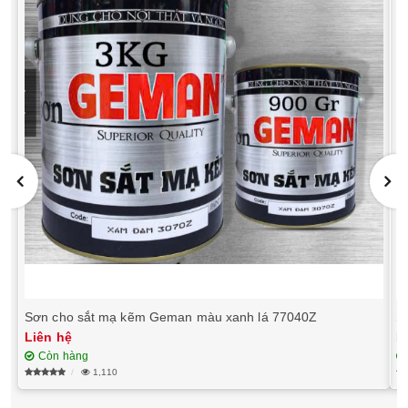
Sơn cho sắt mạ kẽm Geman màu xanh lá 77040Z
S
Liên hệ
L
Còn hàng
1,110