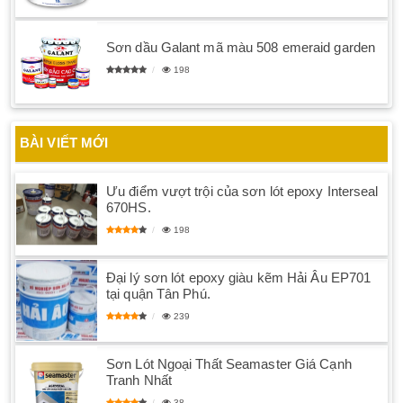
Sơn dầu Galant mã màu 508 emeraid garden
198
BÀI VIẾT MỚI
Ưu điểm vượt trội của sơn lót epoxy Interseal
670HS.
198
Đại lý sơn lót epoxy giàu kẽm Hải Âu EP701
tại quận Tân Phú.
239
Sơn Lót Ngoại Thất Seamaster Giá Cạnh
Tranh Nhất
38