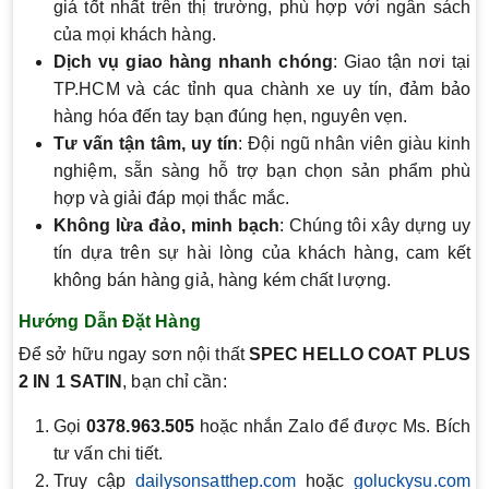
giá tốt nhất trên thị trường, phù hợp với ngân sách
của mọi khách hàng.
Dịch vụ giao hàng nhanh chóng
: Giao tận nơi tại
TP.HCM và các tỉnh qua chành xe uy tín, đảm bảo
hàng hóa đến tay bạn đúng hẹn, nguyên vẹn.
Tư vấn tận tâm, uy tín
: Đội ngũ nhân viên giàu kinh
nghiệm, sẵn sàng hỗ trợ bạn chọn sản phẩm phù
hợp và giải đáp mọi thắc mắc.
Không lừa đảo, minh bạch
: Chúng tôi xây dựng uy
tín dựa trên sự hài lòng của khách hàng, cam kết
không bán hàng giả, hàng kém chất lượng.
Hướng Dẫn Đặt Hàng
Để sở hữu ngay sơn nội thất
SPEC HELLO COAT PLUS
2 IN 1 SATIN
, bạn chỉ cần:
Gọi
0378.963.505
hoặc nhắn Zalo để được Ms. Bích
tư vấn chi tiết.
Truy cập
dailysonsatthep.com
hoặc
goluckysu.com