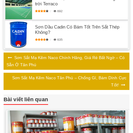
trời Terraco
692
Sơn Dầu Cadin Có Bám Tốt Trên Sắt Thép
Không?
635
Sơn Sắt Mạ Kẽm Naco Chính Hãng, Giá Rẻ Bất Ngờ – Có
Sẵn Ở Tân Phú
Sơn Sắt Mạ Kẽm Naco Tân Phú – Chống Gỉ, Bám Dính Cực
Tốt!
Bài viết liên quan