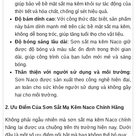
giúp bảo vệ bề mặt sắt mạ kẽm khỏi sự tác động của
thời tiết và hóa chất, chống gỉ sét hiệu quả.
Độ bám dính cao
: Với công thức đặc biệt, sản phẩm
này bám dính mạnh mẽ trên các bề mặt sắt mạ kẽm,
không dễ bong tróc, giúp tăng tuổi thọ cho vật liệu.
Độ bóng sáng lâu dài
: Sơn sắt mạ kẽm Naco giữ
được độ bóng và màu sắc ổn định trong thời gian
dài, giúp công trình của bạn luôn mới mẻ và sáng
bóng.
Thân thiện với người sử dụng và môi trường
:
Sơn Naco được sản xuất theo công nghệ hiện đại,
an toàn cho sức khỏe người sử dụng và không gây
hại cho môi trường.
2. Ưu Điểm Của Sơn Sắt Mạ Kẽm Naco Chính Hãng
Không phải ngẫu nhiên mà sơn sắt mạ kẽm Naco chính
hãng lại được ưa chuộng trên thị trường hiện nay. Dưới
đây là một số ưu điểm nổi bật mà bạn không thể bỏ qua: