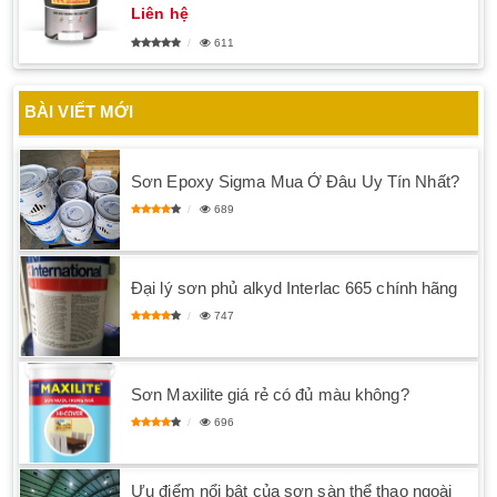
Liên hệ
611
BÀI VIẾT MỚI
Sơn Epoxy Sigma Mua Ở Đâu Uy Tín Nhất?
689
Đại lý sơn phủ alkyd Interlac 665 chính hãng
747
Sơn Maxilite giá rẻ có đủ màu không?
696
Ưu điểm nổi bật của sơn sàn thể thao ngoài