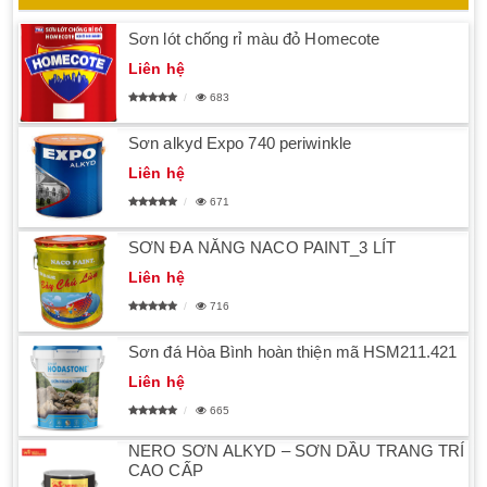
Sơn lót chống rỉ màu đỏ Homecote
Liên hệ
683
Sơn alkyd Expo 740 periwinkle
Liên hệ
671
SƠN ĐA NĂNG NACO PAINT_3 LÍT
Liên hệ
716
Sơn đá Hòa Bình hoàn thiện mã HSM211.421
Liên hệ
665
NERO SƠN ALKYD – SƠN DẦU TRANG TRÍ
CAO CẤP