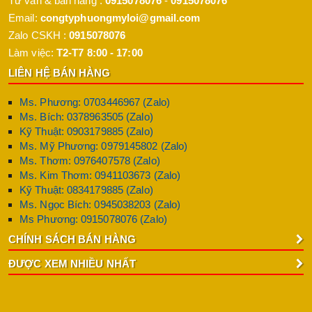
Tư vấn & bán hàng :
0915078076
-
0915078076
Email:
congtyphuongmyloi@gmail.com
Zalo CSKH :
0915078076
Làm việc:
T2-T7 8:00 - 17:00
LIÊN HỆ BÁN HÀNG
Ms. Phương: 0703446967 (Zalo)
Ms. Bích: 0378963505 (Zalo)
Kỹ Thuật: 0903179885 (Zalo)
Ms. Mỹ Phương: 0979145802 (Zalo)
Ms. Thơm: 0976407578 (Zalo)
Ms. Kim Thơm: 0941103673 (Zalo)
Kỹ Thuật: 0834179885 (Zalo)
Ms. Ngọc Bích: 0945038203 (Zalo)
Ms Phương: 0915078076 (Zalo)
CHÍNH SÁCH BÁN HÀNG
ĐƯỢC XEM NHIỀU NHẤT