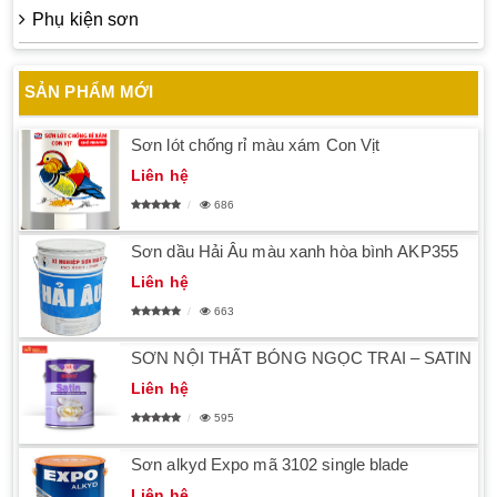
Phụ kiện sơn
SẢN PHẨM MỚI
Sơn lót chống rỉ màu xám Con Vịt
Liên hệ
686
Sơn dầu Hải Âu màu xanh hòa bình AKP355
Liên hệ
663
SƠN NỘI THẤT BÓNG NGỌC TRAI – SATIN
Liên hệ
595
Sơn alkyd Expo mã 3102 single blade
Liên hệ