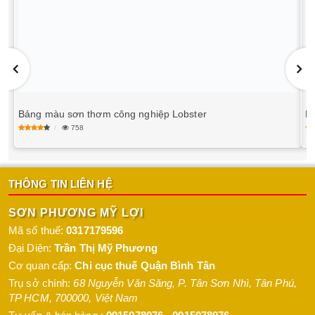
Bảng màu sơn thơm công nghiệp Lobster
B
758
THÔNG TIN LIÊN HỆ
SƠN PHƯƠNG MỸ LỢI
Mã số thuế:
0317179596
Đại Diện:
Trần Thị Mỹ Phương
Cơ quan cấp:
Chi cục thuế Quận Bình Tân
Trụ sở chính:
68 Nguyễn Văn Săng, P. Tân Sơn Nhì
,
Tân Phú
,
TP HCM
,
700000
,
Việt Nam