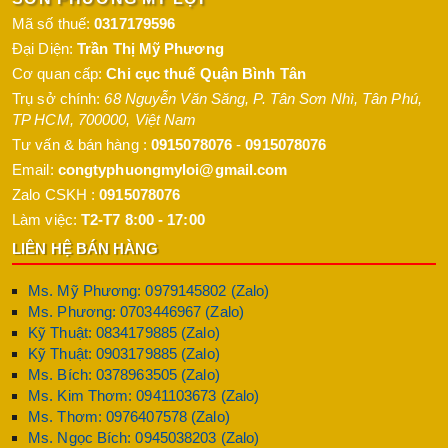
Mã số thuế:
0317179596
Đại Diện:
Trần Thị Mỹ Phương
Cơ quan cấp:
Chi cục thuế Quận Bình Tân
Trụ sở chính:
68 Nguyễn Văn Săng, P. Tân Sơn Nhì
,
Tân Phú
,
TP HCM
,
700000
,
Việt Nam
Tư vấn & bán hàng :
0915078076
-
0915078076
Email:
congtyphuongmyloi@gmail.com
Zalo CSKH :
0915078076
Làm việc:
T2-T7 8:00 - 17:00
LIÊN HỆ BÁN HÀNG
Ms. Mỹ Phương: 0979145802 (Zalo)
Ms. Phương: 0703446967 (Zalo)
Kỹ Thuật: 0834179885 (Zalo)
Kỹ Thuật: 0903179885 (Zalo)
Ms. Bích: 0378963505 (Zalo)
Ms. Kim Thơm: 0941103673 (Zalo)
Ms. Thơm: 0976407578 (Zalo)
Ms. Ngọc Bích: 0945038203 (Zalo)