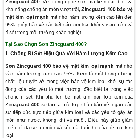
Zincguard 400
. Với công nghệ sơn mạ kẽm đặc biệt và
khả năng chống ăn mòn vượt trội,
Zincguard 400 bảo vệ
mặt kim loại mạnh mẽ
nhờ hàm lượng kẽm cao lên đến
95%, giúp bảo vệ các kết cấu kim loại khỏi sự ăn mòn và
rỉ sét trong môi trường khắc nghiệt.
Tại Sao Chọn Sơn Zincguard 400?
1. Chống Rỉ Sét Hiệu Quả Với Hàm Lượng Kẽm Cao
Sơn Zincguard 400 bảo vệ mặt kim loại mạnh mẽ
nhờ
vào hàm lượng kẽm cao 95%. Kẽm là một trong những
chất liệu tuyệt vời trong việc bảo vệ kim loại khỏi sự tác
động của các yếu tố môi trường, đặc biệt là trong việc
chống rỉ sét. Khi phủ lên bề mặt kim loại, lớp kẽm của
Zincguard 400
sẽ tạo ra một lớp chắn bảo vệ, ngăn cản
sự tiếp xúc trực tiếp giữa kim loại và các yếu tố gây ăn
mòn như nước, không khí và muối. Điều này giúp giảm
thiểu tối đa sự ăn mòn và kéo dài tuổi thọ của bề mặt kim
loại.