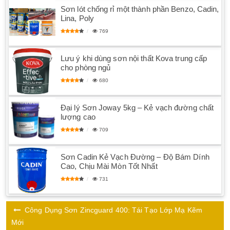
Sơn lót chống rỉ một thành phần Benzo, Cadin,
Lina, Poly
769
Lưu ý khi dùng sơn nội thất Kova trung cấp
cho phòng ngủ
680
Đại lý Sơn Joway 5kg – Kẻ vạch đường chất
lượng cao
709
Sơn Cadin Kẻ Vạch Đường – Độ Bám Dính
Cao, Chịu Mài Mòn Tốt Nhất
731
Công Dụng Sơn Zincguard 400: Tái Tạo Lớp Mạ Kẽm
Mới