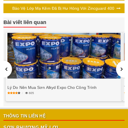
Bảo Vệ Lớp Mạ Kẽm Đã Bị Hư Hỏng Với Zincguard 400
Bài viết liên quan
Lý Do Nên Mua Sơn Alkyd Expo Cho Công Trình
T
605
THÔNG TIN LIÊN HỆ
SƠN PHƯƠNG MỸ LỢI