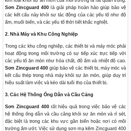
kim loại khỏi sự ăn mòn của môi trường là rất quan trọng.
Sơn Zincguard 400
là giải pháp hoàn hảo giúp bảo vệ
các kết cấu này khỏi sự tác động của các yếu tố như độ
ẩm, muối biển, và các yếu tố thời tiết khắc nghiệt.
2. Nhà Máy và Khu Công Nghiệp
Trong các khu công nghiệp, các thiết bị và máy móc phải
hoạt động trong môi trường có sự tiếp xúc trực tiếp với
các yếu tố ăn mòn như hóa chất, độ ẩm và nhiệt độ cao.
Sơn Zincguard 400
giúp bảo vệ các thiết bị, máy móc và
kết cấu thép trong nhà máy khỏi sự ăn mòn, giúp duy trì
hiệu suất làm việc và kéo dài tuổi thọ của thiết bị.
3. Các Hệ Thống Ống Dẫn và Cầu Cảng
Sơn Zincguard 400
rất hiệu quả trong việc bảo vệ các
hệ thống ống dẫn và cầu cảng khỏi sự ăn mòn và rỉ sét,
đặc biệt là trong các khu vực gần biển hoặc nơi có môi
trường ẩm ướt. Việc sử dụng sơn mạ kẽm Zincguard 400