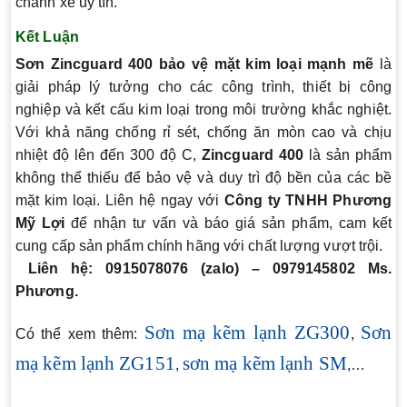
chành xe uy tín.
Kết Luận
Sơn Zincguard 400 bảo vệ mặt kim loại mạnh mẽ
là
giải pháp lý tưởng cho các công trình, thiết bị công
nghiệp và kết cấu kim loại trong môi trường khắc nghiệt.
Với khả năng chống rỉ sét, chống ăn mòn cao và chịu
nhiệt độ lên đến 300 độ C,
Zincguard 400
là sản phẩm
không thể thiếu để bảo vệ và duy trì độ bền của các bề
mặt kim loại. Liên hệ ngay với
Công ty TNHH Phương
Mỹ Lợi
để nhận tư vấn và báo giá sản phẩm, cam kết
cung cấp sản phẩm chính hãng với chất lượng vượt trội.
Liên hệ: 0915078076 (zalo) – 0979145802 Ms.
Phương.
Sơn mạ kẽm lạnh ZG300
Sơn
Có thể xem thêm:
,
mạ kẽm lạnh ZG151
sơn mạ kẽm lạnh SM
,
,…