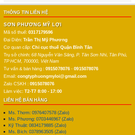
THÔNG TIN LIÊN HỆ
SƠN PHƯƠNG MỸ LỢI
Mã số thuế:
0317179596
Đại Diện:
Trần Thị Mỹ Phương
Cơ quan cấp:
Chi cục thuế Quận Bình Tân
Trụ sở chính:
68 Nguyễn Văn Săng, P. Tân Sơn Nhì
,
Tân Phú
,
TP HCM
,
700000
,
Việt Nam
Tư vấn & bán hàng :
0915078076
-
0915078076
Email:
congtyphuongmyloi@gmail.com
Zalo CSKH :
0915078076
Làm việc:
T2-T7 8:00 - 17:00
LIÊN HỆ BÁN HÀNG
Ms. Thơm: 0976407578 (Zalo)
Ms. Phương: 0703446967 (Zalo)
Kỹ Thuật: 0834179885 (Zalo)
Ms. Bích: 0378963505 (Zalo)