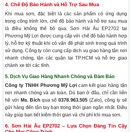
4.
Chế Độ Bảo Hành và Hỗ Trợ Sau Mua
Khi mua sơn, đặc biệt là các sản phẩm có ứng dụng
trong công trình lớn, chế độ bảo hành và hỗ trợ sau mua
là điều không thể bỏ qua. Sơn Hải Âu EP2702 tại
Phương Mỹ Lợi được cung cấp với chế độ bảo hành hợp
lý, hỗ trợ kỹ thuật khi có vấn đề phát sinh trong quá trình
sử dụng. Công ty còn cung cấp dịch vụ giao hàng tận nơi
nhanh chóng, tận các quận tại TP.HCM và hỗ trợ giao
chành xe tới các tỉnh.
5.
Dịch Vụ Giao Hàng Nhanh Chóng và Đảm Bảo
Công ty TNHH Phương Mỹ Lợi
cam kết giao hàng tận
nơi nhanh chóng và an toàn. Dù bạn ở đâu, chỉ cần liên
hệ với
Ms. Bích
qua số
0378.963.505
(Zalo), công ty sẽ
gửi hàng đến tận tay bạn trong thời gian ngắn nhất. Điều
này giúp bạn tiết kiệm thời gian và chi phí khi mua sơn.
6.
Sơn Hải Âu EP2702 – Lựa Chọn Đáng Tin Cậy
Cho Mọi Công Trình