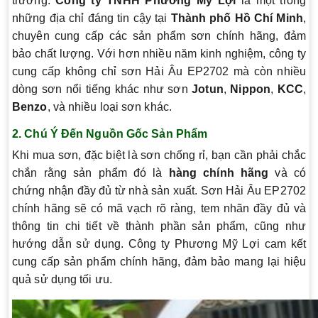
trường.
Công ty TNHH Phương Mỹ Lợi
là một trong
những địa chỉ đáng tin cậy tại
Thành phố Hồ Chí Minh
,
chuyên cung cấp các sản phẩm sơn chính hãng, đảm
bảo chất lượng. Với hơn nhiều năm kinh nghiệm, công ty
cung cấp không chỉ sơn Hải Âu EP2702 mà còn nhiều
dòng sơn nổi tiếng khác như sơn
Jotun
,
Nippon
,
KCC
,
Benzo
, và nhiều loại sơn khác.
2.
Chú Ý Đến Nguồn Gốc Sản Phẩm
Khi mua sơn, đặc biệt là sơn chống rỉ, bạn cần phải chắc
chắn rằng sản phẩm đó là
hàng chính hãng
và có
chứng nhận đầy đủ từ nhà sản xuất. Sơn Hải Âu EP2702
chính hãng sẽ có mã vạch rõ ràng, tem nhãn đầy đủ và
thông tin chi tiết về thành phần sản phẩm, cũng như
hướng dẫn sử dụng. Công ty Phương Mỹ Lợi cam kết
cung cấp sản phẩm chính hãng, đảm bảo mang lại hiệu
quả sử dụng tối ưu.