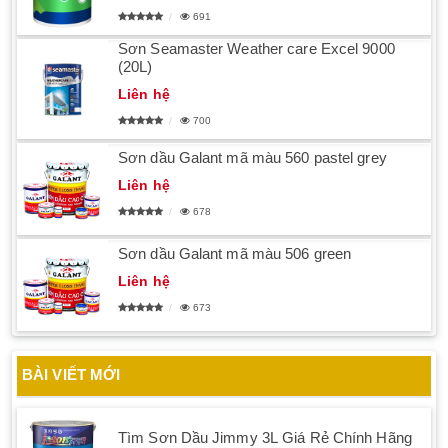
691
Sơn Seamaster Weather care Excel 9000
(20L)
Liên hệ
700
Sơn dầu Galant mã màu 560 pastel grey
Liên hệ
678
Sơn dầu Galant mã màu 506 green
Liên hệ
673
BÀI VIẾT MỚI
Tìm Sơn Dầu Jimmy 3L Giá Rẻ Chính Hãng