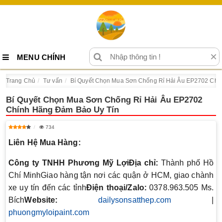
×
MENU CHÍNH
Trang Chủ
Tư vấn
Bí Quyết Chọn Mua Sơn Chống Rỉ Hải Âu EP2702 Chí
Bí Quyết Chọn Mua Sơn Chống Rỉ Hải Âu EP2702
Chính Hãng Đảm Bảo Uy Tín
734
Liên Hệ Mua Hàng:
Công ty TNHH Phương Mỹ Lợi
Địa chỉ:
Thành phố Hồ
Chí MinhGiao hàng tận nơi các quận ở HCM, giao chành
xe uy tín đến các tỉnh
Điện thoại/Zalo:
0378.963.505 Ms.
Bích
Website:
dailysonsatthep.com
|
phuongmyloipaint.com