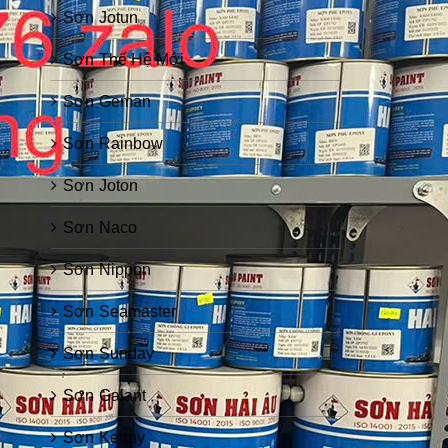
Sơn Jotun
Sơn Thế Hệ Mới
Sơn Geman
Sơn Rainbow
Sơn Joton
Sơn Naco
Sơn Nippon
Sơn Seamaster
Sơn Sunday
Sơn Galant
Sơn Kenny