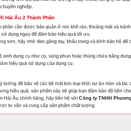
 chuyên nghiệp.
ỉ Hải Âu 2 Thành Phần
h phần cần được bảo quản ở nơi khô ráo, thoáng mát và trán
ợc sử dụng ngay để đảm bảo hiệu quả tối ưu.
ụng sơn, hãy nhớ đeo găng tay, khẩu trang và kính bảo hộ để 
.
vệ sinh dụng cụ như cọ, súng phun hoặc thùng chứa bằng dun
 giảm hiệu quả sử dụng của dụng cụ.
lý tưởng để bảo vệ các bề mặt kim loại khỏi sự ăn mòn và tác
hưng hiệu quả, sản phẩm này sẽ giúp bạn đảm bảo độ bền cho
n Hải Âu chính hãng, hãy liên hệ với
Công ty TNHH Phươn
ợc tư vấn và cung cấp sản phẩm chất lượng.