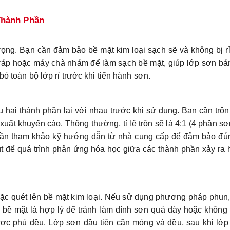
Thành Phần
rọng. Bạn cần đảm bảo bề mặt kim loại sạch sẽ và không bị rỉ
ráp hoặc máy chà nhám để làm sạch bề mặt, giúp lớp sơn bá
bỏ toàn bộ lớp rỉ trước khi tiến hành sơn.
 hai thành phần lại với nhau trước khi sử dụng. Bạn cần trộ
 xuất khuyến cáo. Thông thường, tỉ lệ trộn sẽ là 4:1 (4 phần s
 cần tham khảo kỹ hướng dẫn từ nhà cung cấp để đảm bảo đú
út để quá trình phản ứng hóa học giữa các thành phần xảy ra
hoặc quét lên bề mặt kim loại. Nếu sử dụng phương pháp phun
bề mặt là hợp lý để tránh làm dính sơn quá dày hoặc không 
ợc phủ đều. Lớp sơn đầu tiên cần mỏng và đều, sau khi lớp