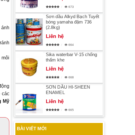
673
Sơn dầu Alkyd Bạch Tuyết
bóng yamaha đậm 736
(2.8kg)
h ánh
Liên hệ
tránh
664
Sika waterbar V-15 chống
g môi
thấm khe
Liên hệ
668
 động
SƠN DẦU HI-SHEEN
ENAMEL
 các
g Mỹ
Liên hệ
665
BÀI VIẾT MỚI