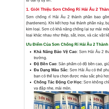
từ đại lý uy tín.
1. Giới Thiệu Sơn Chống Rỉ Hải Âu 2 Thà
Sơn chống rỉ Hải Âu 2 thành phần bao gồm
(hardeners). Khi kết hợp hai thành phần này, 
kim loại. Sơn có khả năng chống lại sự mài mòn
loại khác nhau như thép, sắt, inox, và các vật li
Ưu Điểm Của Sơn Chống Rỉ Hải Âu 2 Thành
Khả Năng Bảo Vệ Cao
: Sơn Hải Âu 2 t
trường.
Độ Bền Cao
: Sản phẩm có độ bền cao, giúp
Đa Dạng Màu Sắc
: Sơn Hải Âu có thể ph
bạn có thể lựa chọn được màu sắc phù hợ
Chống Tác Động Cơ Học
: Sơn không ch
va đập nhẹ, mài mòn.