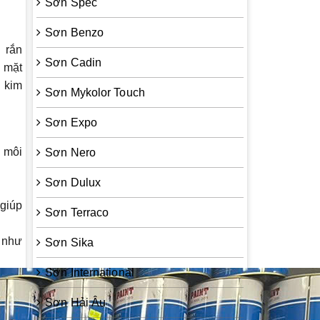
Sơn Spec
Sơn Benzo
 rắn
Sơn Cadin
ề mặt
i kim
Sơn Mykolor Touch
Sơn Expo
 môi
Sơn Nero
Sơn Dulux
 giúp
Sơn Terraco
c như
Sơn Sika
Sơn International
Sơn Hải Âu