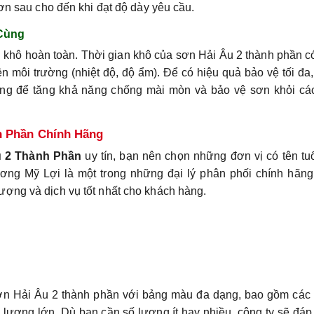
sơn sau cho đến khi đạt độ dày yêu cầu.
Cùng
 khô hoàn toàn. Thời gian khô của sơn Hải Âu 2 thành phần c
ện môi trường (nhiệt độ, độ ẩm). Để có hiệu quả bảo vệ tối đa
ùng để tăng khả năng chống mài mòn và bảo vệ sơn khỏi các
h Phần Chính Hãng
u 2 Thành Phần
uy tín, bạn nên chọn những đơn vị có tên tu
ng Mỹ Lợi là một trong những đại lý phân phối chính hãng
ợng và dịch vụ tốt nhất cho khách hàng.
sơn Hải Âu 2 thành phần với bảng màu đa dạng, bao gồm các
 lượng lớn. Dù bạn cần số lượng ít hay nhiều, công ty sẽ đá