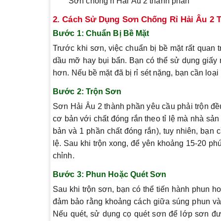
Sơn chống rỉ Hải Âu 2 thành phần
2. Cách Sử Dụng Sơn Chống Rỉ Hải Âu 2 
Bước 1:
Chuẩn Bị Bề Mặt
Trước khi sơn, việc chuẩn bị bề mặt rất quan t
dầu mỡ hay bụi bẩn. Bạn có thể sử dụng giấy 
hơn. Nếu bề mặt đã bị rỉ sét nặng, bạn cần loại 
Bước 2:
Trộn Sơn
Sơn Hải Âu 2 thành phần yêu cầu phải trộn đều
cơ bản với chất đóng rắn theo tỉ lệ mà nhà sản
bản và 1 phần chất đóng rắn), tuy nhiên, bạn
lệ. Sau khi trộn xong, để yên khoảng 15-20 ph
chỉnh.
Bước 3:
Phun Hoặc Quét Sơn
Sau khi trộn sơn, bạn có thể tiến hành phun 
đảm bảo rằng khoảng cách giữa súng phun và 
Nếu quét, sử dụng cọ quét sơn để lớp sơn đư