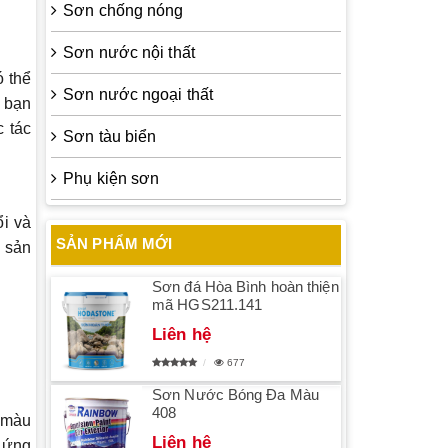
Sơn chống nóng
Sơn nước nội thất
ó thể
Sơn nước ngoại thất
, bạn
 tác
Sơn tàu biển
Phụ kiện sơn
ổi và
SẢN PHẨM MỚI
 sản
Sơn đá Hòa Bình hoàn thiện
mã HGS211.141
Liên hệ
677
Sơn Nước Bóng Đa Màu
408
 màu
Liên hệ
p ứng