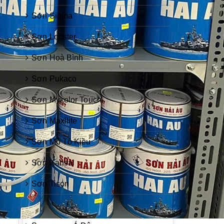
Sơn Sigma
Sơn Lobster
Sơn Hoà Bình
Sơn Pukaco
Sơn Mykolor Touch
Sơn Maxilite
Sơn Mô Tô Kiều
Sơn Kansai
Sơn Tison
Sơn Zinc Guard