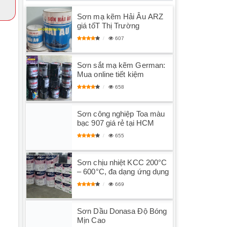
Sơn mạ kẽm Hải Âu ARZ
giá tốT Thị Trường
607
Sơn sắt mạ kẽm German:
Mua online tiết kiệm
658
Sơn công nghiệp Toa màu
bạc 907 giá rẻ tại HCM
655
Sơn chịu nhiệt KCC 200°C
– 600°C, đa dạng ứng dụng
669
Sơn Dầu Donasa Độ Bóng
Mịn Cao