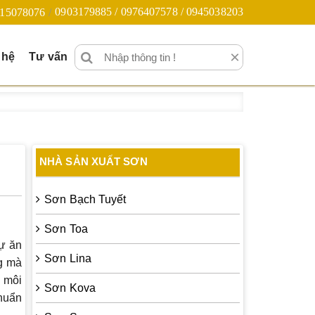
0903179885 / 0976407578 / 0945038203
15078076
×
 hệ
Tư vấn
NHÀ SẢN XUẤT SƠN
Sơn Bạch Tuyết
Sơn Toa
sự ăn
Sơn Lina
ng mà
a môi
Sơn Kova
chuẩn