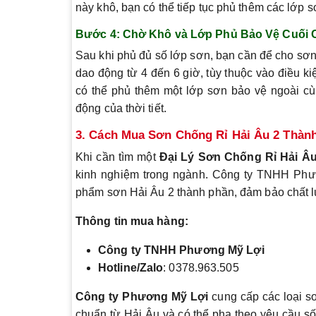
này khô, bạn có thể tiếp tục phủ thêm các lớp 
Bước 4:
Chờ Khô và Lớp Phủ Bảo Vệ Cuối 
Sau khi phủ đủ số lớp sơn, bạn cần để cho sơn
dao động từ 4 đến 6 giờ, tùy thuộc vào điều ki
có thể phủ thêm một lớp sơn bảo vệ ngoài c
động của thời tiết.
3. Cách Mua Sơn Chống Rỉ Hải Âu 2 Thàn
Khi cần tìm một
Đại Lý Sơn Chống Rỉ Hải Â
kinh nghiệm trong ngành. Công ty TNHH Phươ
phẩm sơn Hải Âu 2 thành phần, đảm bảo chất lư
Thông tin mua hàng:
Công ty TNHH Phương Mỹ Lợi
Hotline/Zalo
: 0378.963.505
Công ty Phương Mỹ Lợi
cung cấp các loại 
chuẩn từ Hải Âu và có thể pha theo yêu cầu số