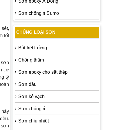
Sơn epoxy Á Đông
Sơn chống rỉ Sumo
 sét,
CHỦNG LOẠI SƠN
m tốt
Bột trét tường
Chống thấm
n sơn
ơn cơ
Sơn epoxy cho sắt thép
ng tỷ
 hoàn
Sơn dầu
Sơn kẻ vạch
Sơn chống rỉ
, hãy
đều.
Sơn chịu nhiệt
 sơn