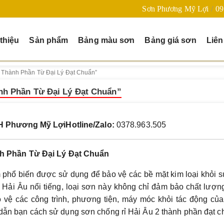
Sơn Phương Mỹ Lợi
09
 thiệu
Sản phẩm
Bảng màu sơn
Bảng giá sơn
Liên
 Thành Phần Từ Đại Lý Đạt Chuẩn”
nh Phần Từ Đại Lý Đạt Chuẩn”
HH Phương Mỹ Lợi
Hotline/Zalo:
0378.963.505
h Phần Từ Đại Lý Đạt Chuẩn
 phổ biến được sử dụng để bảo vệ các bề mặt kim loại khỏi 
Hải Âu nổi tiếng, loại sơn này không chỉ đảm bảo chất lượ
ảo vệ các công trình, phương tiện, máy móc khỏi tác động củ
g dẫn bạn cách sử dụng sơn chống rỉ Hải Âu 2 thành phần đạt 