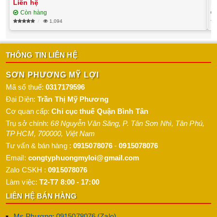
Liên hệ
L
Còn hàng
1,094
THÔNG TIN LIÊN HỆ
SƠN PHƯƠNG MỸ LỢI
Mã số thuế:
0317179596
Đại Diện:
Trần Thị Mỹ Phương
Cơ quan cấp:
Chi cục thuế Quận Bình Tân
Trụ sở chính:
68 Nguyễn Văn Săng, P. Tân Sơn Nhì
,
Tân Phú
,
TP HCM
,
700000
,
Việt Nam
Tư vấn & bán hàng :
0915078076
-
0915078076
Email:
congtyphuongmyloi@gmail.com
Zalo CSKH :
0915078076
Làm việc:
T2-T7 8:00 - 17:00
LIÊN HỆ BÁN HÀNG
Ms Phương: 0915078076 (Zalo)