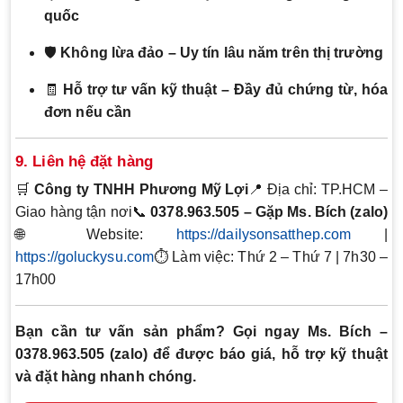
quốc
🛡️
Không lừa đảo – Uy tín lâu năm trên thị trường
🧾
Hỗ trợ tư vấn kỹ thuật – Đầy đủ chứng từ, hóa
đơn nếu cần
9. Liên hệ đặt hàng
🛒
Công ty TNHH Phương Mỹ Lợi
📍 Địa chỉ: TP.HCM –
Giao hàng tận nơi📞
0378.963.505 – Gặp Ms. Bích (zalo)
🌐 Website:
https://dailysonsatthep.com
|
https://goluckysu.com
⏱️ Làm việc: Thứ 2 – Thứ 7 | 7h30 –
17h00
Bạn cần tư vấn sản phẩm? Gọi ngay Ms. Bích –
0378.963.505 (zalo) để được báo giá, hỗ trợ kỹ thuật
và đặt hàng nhanh chóng.