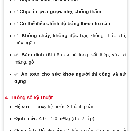
✅
Chịu áp lực ngược nhẹ, chống thấm
✅
Có thể điều chỉnh độ bóng theo nhu cầu
✅
Không cháy, không độc hại
, không chứa chì,
thủy ngân
✅
Bám dính tốt
trên cả bê tông, sắt thép, vữa xi
măng, gỗ
✅
An toàn cho sức khỏe người thi công và sử
dụng
4. Thông số kỹ thuật
Hệ sơn:
Epoxy hệ nước 2 thành phần
Định mức:
4.0 – 5.0 m²/kg (cho 2 lớp)
Quy cách:
Bộ 5kg gồm 2 thành phần đã chia sẵn tỷ