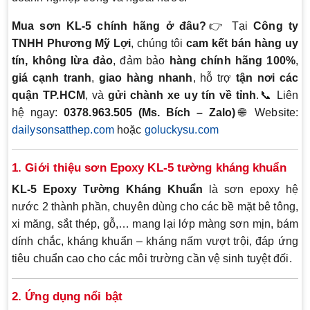
Mua sơn KL-5 chính hãng ở đâu?
👉 Tại
Công ty
TNHH Phương Mỹ Lợi
, chúng tôi
cam kết bán hàng uy
tín, không lừa đảo
, đảm bảo
hàng chính hãng 100%
,
giá cạnh tranh
,
giao hàng nhanh
, hỗ trợ
tận nơi các
quận TP.HCM
, và
gửi chành xe uy tín về tỉnh
.📞 Liên
hệ ngay:
0378.963.505 (Ms. Bích – Zalo)
🌐 Website:
dailysonsatthep.com
hoặc
goluckysu.com
1. Giới thiệu sơn Epoxy KL-5 tường kháng khuẩn
KL-5 Epoxy Tường Kháng Khuẩn
là sơn epoxy hệ
nước 2 thành phần, chuyên dùng cho các bề mặt bê tông,
xi măng, sắt thép, gỗ,… mang lại lớp màng sơn mịn, bám
dính chắc, kháng khuẩn – kháng nấm vượt trội, đáp ứng
tiêu chuẩn cao cho các môi trường cần vệ sinh tuyệt đối.
2. Ứng dụng nổi bật