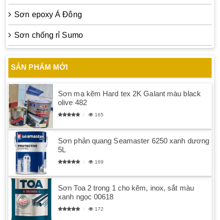
Sơn epoxy Á Đông
Sơn chống rỉ Sumo
SẢN PHẨM MỚI
Sơn mạ kẽm Hard tex 2K Galant màu black
olive 482
165
Sơn phản quang Seamaster 6250 xanh dương
5L
169
Sơn Toa 2 trong 1 cho kẽm, inox, sắt màu
xanh ngọc 00618
172