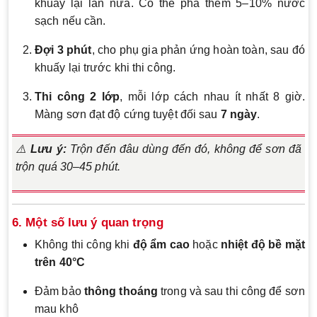
khuấy lại lần nữa. Có thể pha thêm 5–10% nước
sạch nếu cần.
Đợi 3 phút
, cho phụ gia phản ứng hoàn toàn, sau đó
khuấy lại trước khi thi công.
Thi công 2 lớp
, mỗi lớp cách nhau ít nhất 8 giờ.
Màng sơn đạt độ cứng tuyệt đối sau
7 ngày
.
⚠️
Lưu ý:
Trộn đến đâu dùng đến đó, không để sơn đã
trộn quá 30–45 phút.
6. Một số lưu ý quan trọng
Không thi công khi
độ ẩm cao
hoặc
nhiệt độ bề mặt
trên 40°C
Đảm bảo
thông thoáng
trong và sau thi công để sơn
mau khô