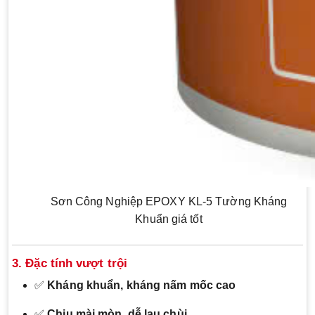
Sơn Công Nghiệp EPOXY KL-5 Tường Kháng
Khuẩn giá tốt
3. Đặc tính vượt trội
✅
Kháng khuẩn, kháng nấm mốc cao
✅
Chịu mài mòn, dễ lau chùi