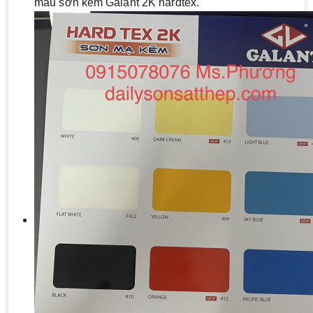
màu sơn kẽm Galant 2K hardtex.