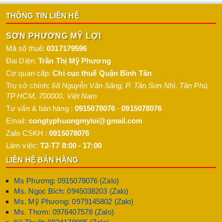
THÔNG TIN LIÊN HỆ
SƠN PHƯƠNG MỸ LỢI
Mã số thuế:
0317179596
Đại Diện:
Trần Thị Mỹ Phương
Cơ quan cấp:
Chi cục thuế Quận Bình Tân
Trụ sở chính:
68 Nguyễn Văn Săng, P. Tân Sơn Nhì
,
Tân Phú
,
TP HCM
,
700000
,
Việt Nam
Tư vấn & bán hàng :
0915078076
-
0915078076
Email:
congtyphuongmyloi@gmail.com
Zalo CSKH :
0915078076
Làm việc:
T2-T7 8:00 - 17:00
LIÊN HỆ BÁN HÀNG
Ms Phương: 0915078076 (Zalo)
Ms. Ngọc Bích: 0945038203 (Zalo)
Ms. Mỹ Phương: 0979145802 (Zalo)
Ms. Thơm: 0976407578 (Zalo)