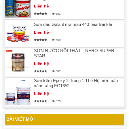
Liên hệ
681
Sơn dầu Galant mã màu 440 peartwinkle
Liên hệ
669
SƠN NƯỚC NỘI THẤT – NERO SUPER
STAR
Liên hệ
587
Sơn kẽm Epoxy 2 Trong 1 Thế Hệ mới màu
xám sáng EC1652
Liên hệ
675
BÀI VIẾT MỚI