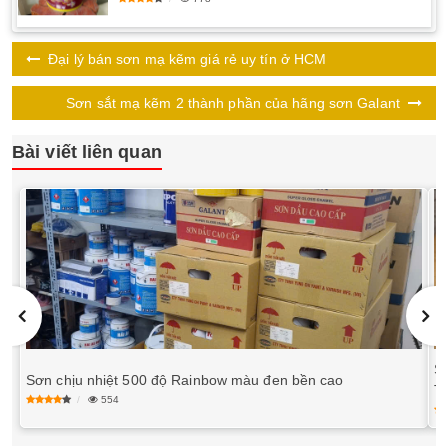
Đại lý bán sơn mạ kẽm giá rẻ uy tín ở HCM
Sơn sắt mạ kẽm 2 thành phần của hãng sơn Galant
Bài viết liên quan
S
Sơn chịu nhiệt 500 độ Rainbow màu đen bền cao
T
554