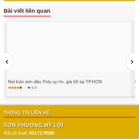
Bài viết liên quan
Nơi bán sơn dầu Poly uy tín, giá tốt tại TP.HCM
M
615
THÔNG TIN LIÊN HỆ
SƠN PHƯƠNG MỸ LỢI
Mã số thuế:
0317179596