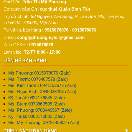
Đại Diện:
Trần Thị Mỹ Phương
Cơ quan cấp:
Chi cục thuế Quận Bình Tân
Trụ sở chính:
68 Nguyễn Văn Săng, P. Tân Sơn Nhì
,
Tân Phú
,
TP HCM
,
700000
,
Việt Nam
Tư vấn & bán hàng :
0915078076
-
0915078076
Email:
congtyphuongmyloi@gmail.com
Zalo CSKH :
0915078076
Làm việc:
T2-T7 8:00 - 17:00
LIÊN HỆ BÁN HÀNG
Ms Phương: 0915078076 (Zalo)
Ms. Thơm: 0976407578 (Zalo)
Ms. Kim Thơm: 0941103673 (Zalo)
Ms. Ngọc Bích: 0945038203 (Zalo)
Kỹ Thuật: 0834179885 (Zalo)
Ms. Bích: 0378963505 (Zalo)
Ms. Phương: 0703446967 (Zalo)
Kỹ Thuật: 0903179885 (Zalo)
Ms. Mỹ Phương: 0979145802 (Zalo)
CHÍNH SÁCH BÁN HÀNG