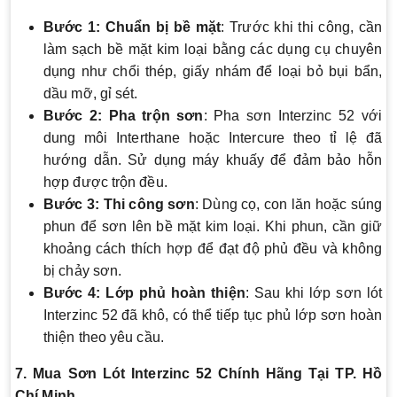
Bước 1: Chuẩn bị bề mặt
: Trước khi thi công, cần
làm sạch bề mặt kim loại bằng các dụng cụ chuyên
dụng như chổi thép, giấy nhám để loại bỏ bụi bẩn,
dầu mỡ, gỉ sét.
Bước 2: Pha trộn sơn
: Pha sơn Interzinc 52 với
dung môi Interthane hoặc Intercure theo tỉ lệ đã
hướng dẫn. Sử dụng máy khuấy để đảm bảo hỗn
hợp được trộn đều.
Bước 3: Thi công sơn
: Dùng cọ, con lăn hoặc súng
phun để sơn lên bề mặt kim loại. Khi phun, cần giữ
khoảng cách thích hợp để đạt độ phủ đều và không
bị chảy sơn.
Bước 4: Lớp phủ hoàn thiện
: Sau khi lớp sơn lót
Interzinc 52 đã khô, có thể tiếp tục phủ lớp sơn hoàn
thiện theo yêu cầu.
7. Mua Sơn Lót Interzinc 52 Chính Hãng Tại TP. Hồ
Chí Minh