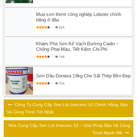
Mua sơn thơm công nghiệp Lobster chính
hãng ở đâu
625
Khám Phá Sơn Kẻ Vạch Đường Cadin –
Chống Phai Màu, Tiết Kiệm Chi Phí
746
Sơn Dầu Donasa 18kg Cho Sắt Thép Bền Đẹp
533
Công Ty Cung Cấp Sơn Lót Interzinc 52 Chính Hãng, Bảo
Vệ Công Trình Tốt Nhất
Nhà Cung Cấp Sơn Lót Interzinc 52 – Giải Pháp Bảo Vệ Công
Trình Mạnh Mẽ