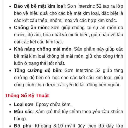
Bảo vệ bề mặt kim loại
: Sơn Interzinc 52 tạo ra lớp
bảo vệ hiệu quả cho các bề mặt kim loại, đặc biệt là
các kết cấu thép, nhôm, inox và các hợp kim khác.
Chống ăn mòn
: Sơn giúp chống lại sự ăn mòn do
nước, độ ẩm, hóa chất và muối biển, giúp bảo vệ lâu
dài các kết cấu kim loại.
Khả năng chống mài mòn
: Sản phẩm này giúp các
bề mặt kim loại không bị mài mòn, giữ cho công trình
luôn ở trạng thái tốt nhất.
Tăng cường độ bền
: Sơn Interzinc 52 giúp tăng
cường độ bền cơ học cho các kết cấu kim loại, giúp
công trình chịu được các yếu tố tác động bên ngoài.
Thông Số Kỹ Thuật
Loại sơn
: Epoxy chứa kẽm.
Màu sắc
: Xám (có thể tùy chỉnh theo yêu cầu khách
hàng).
Độ phủ
: Khoảng 8-10 m²/lít (tùy theo độ dày lớp