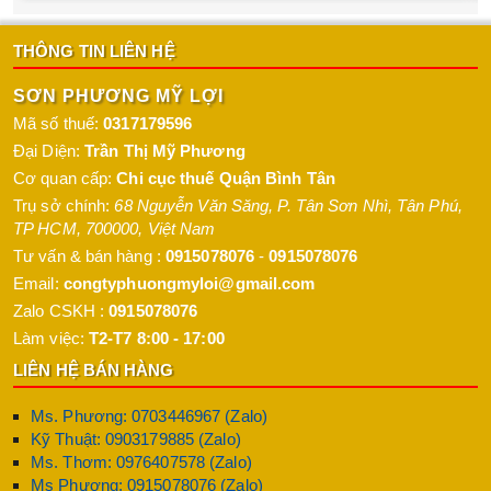
THÔNG TIN LIÊN HỆ
SƠN PHƯƠNG MỸ LỢI
Mã số thuế:
0317179596
Đại Diện:
Trần Thị Mỹ Phương
Cơ quan cấp:
Chi cục thuế Quận Bình Tân
Trụ sở chính:
68 Nguyễn Văn Săng, P. Tân Sơn Nhì
,
Tân Phú
,
TP HCM
,
700000
,
Việt Nam
Tư vấn & bán hàng :
0915078076
-
0915078076
Email:
congtyphuongmyloi@gmail.com
Zalo CSKH :
0915078076
Làm việc:
T2-T7 8:00 - 17:00
LIÊN HỆ BÁN HÀNG
Ms. Phương: 0703446967 (Zalo)
Kỹ Thuật: 0903179885 (Zalo)
Ms. Thơm: 0976407578 (Zalo)
Ms Phương: 0915078076 (Zalo)