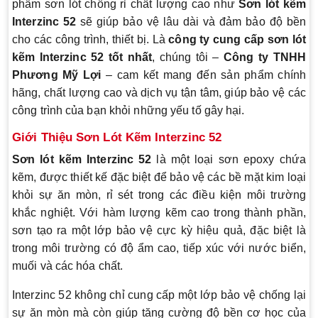
phẩm sơn lót chống rỉ chất lượng cao như
Sơn lót kẽm
Interzinc 52
sẽ giúp bảo vệ lâu dài và đảm bảo độ bền
cho các công trình, thiết bị. Là
công ty cung cấp sơn lót
kẽm Interzinc 52 tốt nhất
, chúng tôi –
Công ty TNHH
Phương Mỹ Lợi
– cam kết mang đến sản phẩm chính
hãng, chất lượng cao và dịch vụ tận tâm, giúp bảo vệ các
công trình của bạn khỏi những yếu tố gây hại.
Giới Thiệu Sơn Lót Kẽm Interzinc 52
Sơn lót kẽm Interzinc 52
là một loại sơn epoxy chứa
kẽm, được thiết kế đặc biệt để bảo vệ các bề mặt kim loại
khỏi sự ăn mòn, rỉ sét trong các điều kiện môi trường
khắc nghiệt. Với hàm lượng kẽm cao trong thành phần,
sơn tạo ra một lớp bảo vệ cực kỳ hiệu quả, đặc biệt là
trong môi trường có độ ẩm cao, tiếp xúc với nước biển,
muối và các hóa chất.
Interzinc 52 không chỉ cung cấp một lớp bảo vệ chống lại
sự ăn mòn mà còn giúp tăng cường độ bền cơ học của