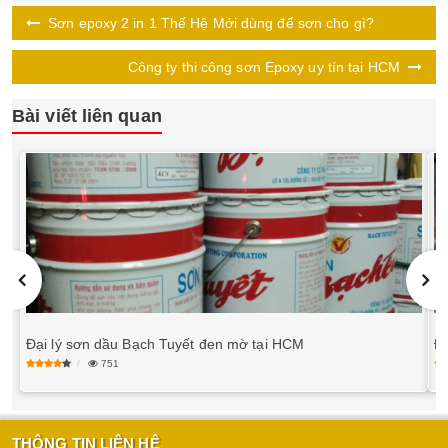
Sơn epoxy 2 in 1 Thế Hệ Mới dùng để sơn cho gì?
Công ty thi công sơn Epoxy uy tín tại HCM
Bài viết liên quan
Đại lý sơn dầu Bạch Tuyết đen mờ tại HCM
751
THÔNG TIN LIÊN HỆ