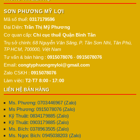
SƠN PHƯƠNG MỸ LỢI
Mã số thuế:
0317179596
Đại Diện:
Trần Thị Mỹ Phương
Cơ quan cấp:
Chi cục thuế Quận Bình Tân
Trụ sở chính:
68 Nguyễn Văn Săng, P. Tân Sơn Nhì
,
Tân Phú
,
TP HCM
,
700000
,
Việt Nam
Tư vấn & bán hàng :
0915078076
-
0915078076
Email:
congtyphuongmyloi@gmail.com
Zalo CSKH :
0915078076
Làm việc:
T2-T7 8:00 - 17:00
LIÊN HỆ BÁN HÀNG
Ms. Phương: 0703446967 (Zalo)
Ms Phương: 0915078076 (Zalo)
Kỹ Thuật: 0834179885 (Zalo)
Kỹ Thuật: 0903179885 (Zalo)
Ms. Bích: 0378963505 (Zalo)
Ms. Ngọc Bích: 0945038203 (Zalo)