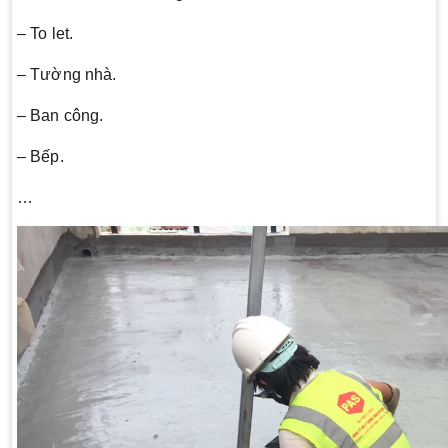
– To let.
– Tường nhà.
– Ban công.
– Bếp.
…