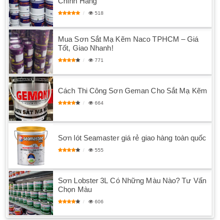
Chính Hãng
518
Mua Sơn Sắt Mạ Kẽm Naco TPHCM – Giá
Tốt, Giao Nhanh!
771
Cách Thi Công Sơn Geman Cho Sắt Mạ Kẽm
664
Sơn lót Seamaster giá rẻ giao hàng toàn quốc
555
Sơn Lobster 3L Có Những Màu Nào? Tư Vấn
Chọn Màu
606