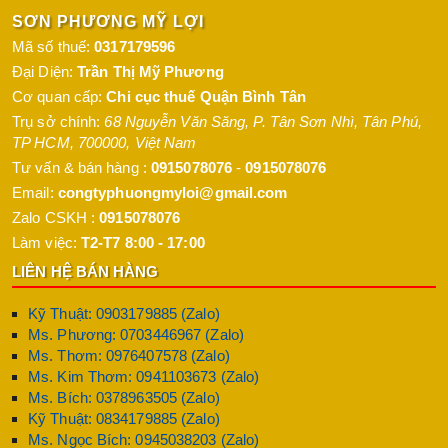
SƠN PHƯƠNG MỸ LỢI
Mã số thuế:
0317179596
Đại Diện:
Trần Thị Mỹ Phương
Cơ quan cấp:
Chi cục thuế Quận Bình Tân
Trụ sở chính:
68 Nguyễn Văn Săng, P. Tân Sơn Nhì
,
Tân Phú
,
TP HCM
,
700000
,
Việt Nam
Tư vấn & bán hàng :
0915078076
-
0915078076
Email:
congtyphuongmyloi@gmail.com
Zalo CSKH :
0915078076
Làm việc:
T2-T7 8:00 - 17:00
LIÊN HỆ BÁN HÀNG
Kỹ Thuật: 0903179885 (Zalo)
Ms. Phương: 0703446967 (Zalo)
Ms. Thơm: 0976407578 (Zalo)
Ms. Kim Thơm: 0941103673 (Zalo)
Ms. Bích: 0378963505 (Zalo)
Kỹ Thuật: 0834179885 (Zalo)
Ms. Ngọc Bích: 0945038203 (Zalo)