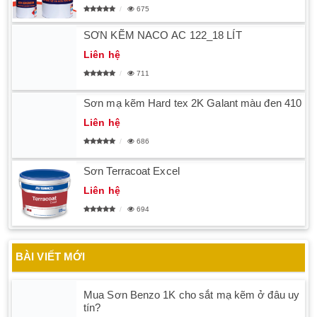
675
SƠN KẼM NACO AC 122_18 LÍT
Liên hệ
711
Sơn mạ kẽm Hard tex 2K Galant màu đen 410
Liên hệ
686
Sơn Terracoat Excel
Liên hệ
694
BÀI VIẾT MỚI
Mua Sơn Benzo 1K cho sắt mạ kẽm ở đâu uy
tín?