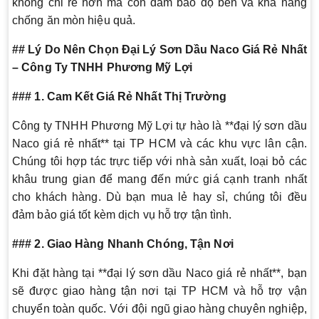
không chỉ rẻ hơn mà còn đảm bảo độ bền và khả năng
chống ăn mòn hiệu quả.
## Lý Do Nên Chọn Đại Lý Sơn Dầu Naco Giá Rẻ Nhất
– Công Ty TNHH Phương Mỹ Lợi
### 1. Cam Kết Giá Rẻ Nhất Thị Trường
Công ty TNHH Phương Mỹ Lợi tự hào là **đại lý sơn dầu
Naco giá rẻ nhất** tại TP HCM và các khu vực lân cận.
Chúng tôi hợp tác trực tiếp với nhà sản xuất, loại bỏ các
khâu trung gian để mang đến mức giá cạnh tranh nhất
cho khách hàng. Dù bạn mua lẻ hay sỉ, chúng tôi đều
đảm bảo giá tốt kèm dịch vụ hỗ trợ tận tình.
### 2. Giao Hàng Nhanh Chóng, Tận Nơi
Khi đặt hàng tại **đại lý sơn dầu Naco giá rẻ nhất**, bạn
sẽ được giao hàng tận nơi tại TP HCM và hỗ trợ vận
chuyển toàn quốc. Với đội ngũ giao hàng chuyên nghiệp,