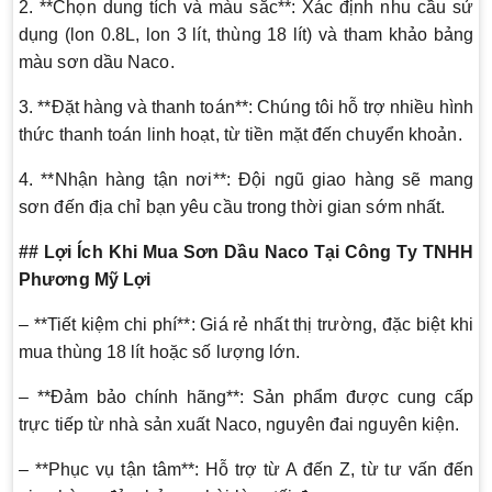
2. **Chọn dung tích và màu sắc**: Xác định nhu cầu sử
dụng (lon 0.8L, lon 3 lít, thùng 18 lít) và tham khảo bảng
màu sơn dầu Naco.
3. **Đặt hàng và thanh toán**: Chúng tôi hỗ trợ nhiều hình
thức thanh toán linh hoạt, từ tiền mặt đến chuyển khoản.
4. **Nhận hàng tận nơi**: Đội ngũ giao hàng sẽ mang
sơn đến địa chỉ bạn yêu cầu trong thời gian sớm nhất.
## Lợi Ích Khi Mua Sơn Dầu Naco Tại Công Ty TNHH
Phương Mỹ Lợi
– **Tiết kiệm chi phí**: Giá rẻ nhất thị trường, đặc biệt khi
mua thùng 18 lít hoặc số lượng lớn.
– **Đảm bảo chính hãng**: Sản phẩm được cung cấp
trực tiếp từ nhà sản xuất Naco, nguyên đai nguyên kiện.
– **Phục vụ tận tâm**: Hỗ trợ từ A đến Z, từ tư vấn đến