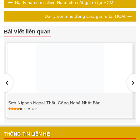
Đại lý bán sơn alkyd Naco cho sắt gái rẻ tại HCM
Đại lý sơn nhũ đồng Lina giá rẻ tại HCM
Bài viết liên quan
S
Sơn Nippon Ngoại Thất: Công Nghệ Nhật Bản
M
732
THÔNG TIN LIÊN HỆ