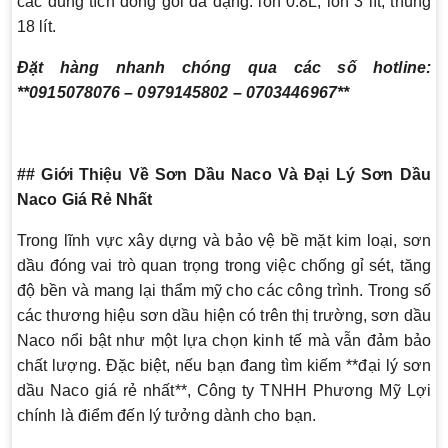
các dung tích đóng gói đa dạng: lon 0.8L, lon 3 lít, thùng
18 lít.
Đặt hàng nhanh chóng qua các số hotline:
**0915078076 – 0979145802 – 0703446967**
## Giới Thiệu Về Sơn Dầu Naco Và Đại Lý Sơn Dầu
Naco Giá Rẻ Nhất
Trong lĩnh vực xây dựng và bảo vệ bề mặt kim loại, sơn
dầu đóng vai trò quan trọng trong việc chống gỉ sét, tăng
độ bền và mang lại thẩm mỹ cho các công trình. Trong số
các thương hiệu sơn dầu hiện có trên thị trường, sơn dầu
Naco nổi bật như một lựa chọn kinh tế mà vẫn đảm bảo
chất lượng. Đặc biệt, nếu bạn đang tìm kiếm **đại lý sơn
dầu Naco giá rẻ nhất**, Công ty TNHH Phương Mỹ Lợi
chính là điểm đến lý tưởng dành cho bạn.