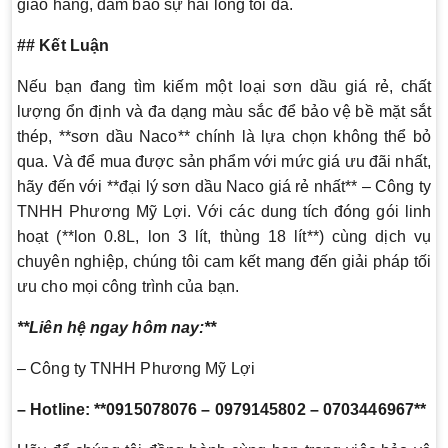
giao hàng, đảm bảo sự hài lòng tối đa.
## Kết Luận
Nếu bạn đang tìm kiếm một loại sơn dầu giá rẻ, chất
lượng ổn định và đa dạng màu sắc để bảo vệ bề mặt sắt
thép, **sơn dầu Naco** chính là lựa chọn không thể bỏ
qua. Và để mua được sản phẩm với mức giá ưu đãi nhất,
hãy đến với **đại lý sơn dầu Naco giá rẻ nhất** – Công ty
TNHH Phương Mỹ Lợi. Với các dung tích đóng gói linh
hoạt (**lon 0.8L, lon 3 lít, thùng 18 lít**) cùng dịch vụ
chuyên nghiệp, chúng tôi cam kết mang đến giải pháp tối
ưu cho mọi công trình của bạn.
**Liên hệ ngay hôm nay:**
– Công ty TNHH Phương Mỹ Lợi
– Hotline: **0915078076 – 0979145802 – 0703446967**