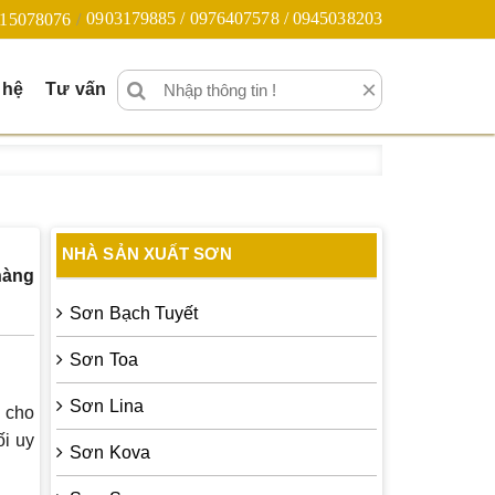
0903179885 / 0976407578 / 0945038203
15078076
×
 hệ
Tư vấn
NHÀ SẢN XUẤT SƠN
hàng
Sơn Bạch Tuyết
Sơn Toa
Sơn Lina
 cho
i uy
Sơn Kova