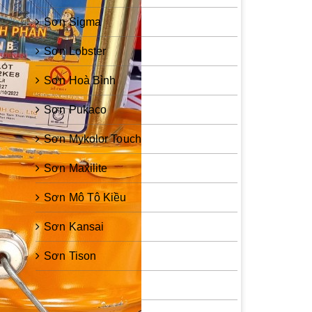
Sơn Sigma
Sơn Lobster
Sơn Hoà Bình
Sơn Pukaco
Sơn Mykolor Touch
Sơn Maxilite
Sơn Mô Tô Kiều
Sơn Kansai
Sơn Tison
Sơn Zinc Guard