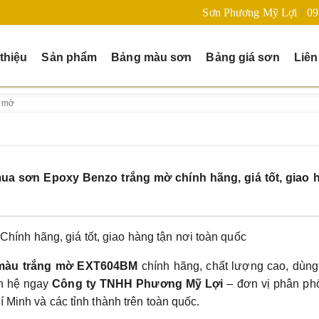
Sơn Phương Mỹ Lợi
09
 thiệu
Sản phẩm
Bảng màu sơn
Bảng giá sơn
Liên
g mờ
mua sơn Epoxy Benzo trắng mờ chính hãng, giá tốt, giao 
nh hãng, giá tốt, giao hàng tận nơi toàn quốc
màu trắng mờ EXT604BM
chính hãng, chất lượng cao, dùng
ên hệ ngay
Công ty TNHH Phương Mỹ Lợi
– đơn vị phân phố
 Minh và các tỉnh thành trên toàn quốc.