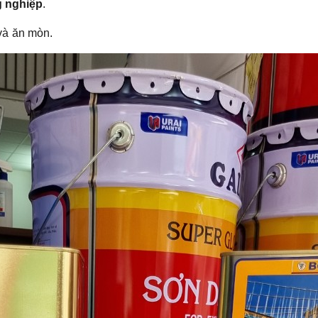
g nghiệp
.
 và ăn mòn.