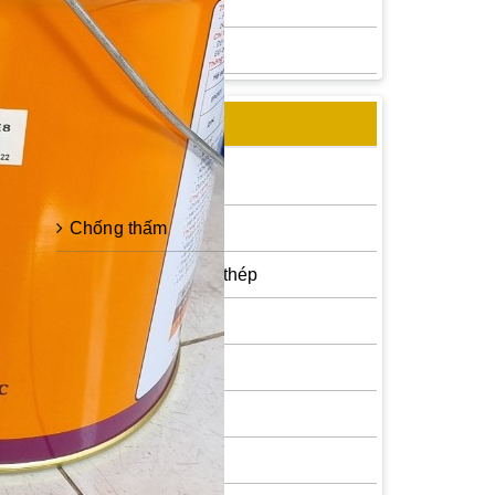
Sơn epoxy Á Đông
Sơn chống rỉ Sumo
CHỦNG LOẠI SƠN
Bột trét tường
Chống thấm
Sơn epoxy cho sắt thép
Sơn dầu
Sơn kẻ vạch
Sơn chống rỉ
Sơn chịu nhiệt