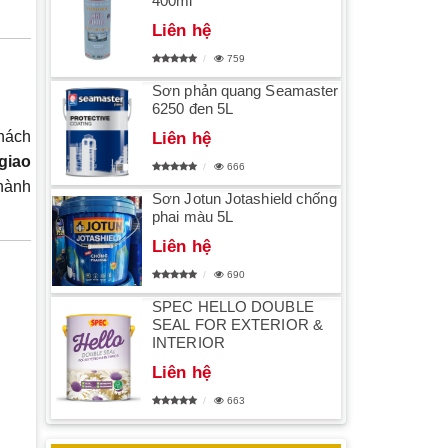
400ml
Liên hệ
759
Sơn phản quang Seamaster
6250 đen 5L
hách
Liên hệ
giao
666
chành
Sơn Jotun Jotashield chống
phai màu 5L
Liên hệ
690
SPEC HELLO DOUBLE
SEAL FOR EXTERIOR &
INTERIOR
Liên hệ
663