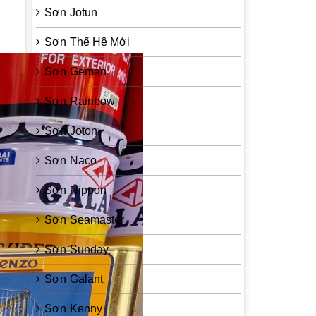
Sơn Jotun
Sơn Thế Hệ Mới
Sơn Geman
Sơn Rainbow
Sơn Joton
Sơn Naco
Sơn Nippon
Sơn Seamaster
Sơn Sunday
Sơn Galant
Sơn Kenny