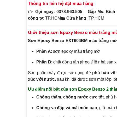
Thông tin liên hệ đặt mua hàng
👉
Gọi ngay: 0378.963.505 – Gặp Ms. Bích 
công ty
: TP.HCM🏪
Cửa hàng
: TP.HCM
Giới thiệu sơn Epoxy Benzo màu trắng 
Sơn Epoxy Benzo EXT604BM màu trắng mờ
Phần A
: sơn epoxy màu trắng mờ
Phần B
: chất đóng rắn (theo tỉ lệ nhà sản x
Sản phẩm này được sử dụng để
phủ bảo vệ v
xúc với nước
, sau khi đã được sơn một lớp lót
Ưu điểm nổi bật của sơn Epoxy Benzo 2 thà
Chống thấm, chống nước cực tốt
, phù 
Chống va đập và mài mòn cao
, giữ màu 