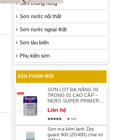
Sơn chống nóng
Sơn nước nội thất
Sơn nước ngoại thất
Sơn tàu biển
Phụ kiện sơn
SẢN PHẨM MỚI
SƠN LÓT ĐA NĂNG 03
TRONG 01 CAO CẤP –
NERO SUPER PRIMER
SHIELD
Liên hệ
585
Sơn mạ kẽm lạnh Zinc
guard 400 (ZG400) chai xịt