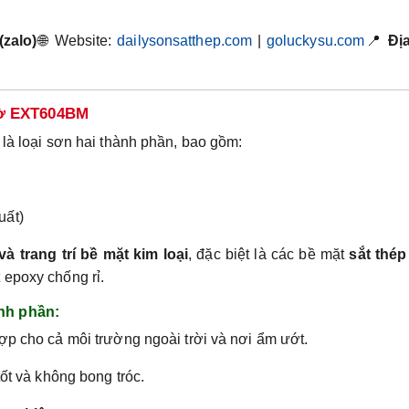
(zalo)
🌐 Website:
dailysonsatthep.com
|
goluckysu.com
📍
Địa
mờ EXT604BM
là loại sơn hai thành phần, bao gồm:
uất)
à trang trí bề mặt kim loại
, đặc biệt là các bề mặt
sắt thép
 epoxy chống rỉ.
nh phần:
hợp cho cả môi trường ngoài trời và nơi ẩm ướt.
tốt và không bong tróc.