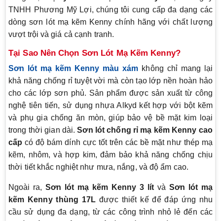
TNHH Phương Mỹ Lợi, chúng tôi cung cấp đa dạng các
dòng sơn lót mạ kẽm Kenny chính hãng với chất lượng
vượt trội và giá cả cạnh tranh.
Tại Sao Nên Chọn Sơn Lót Mạ Kẽm Kenny?
Sơn lót mạ kẽm Kenny màu xám
không chỉ mang lại
khả năng chống rỉ tuyệt vời mà còn tạo lớp nền hoàn hảo
cho các lớp sơn phủ. Sản phẩm được sản xuất từ công
nghệ tiên tiến, sử dụng nhựa Alkyd kết hợp với bột kẽm
và phụ gia chống ăn mòn, giúp bảo vệ bề mặt kim loại
trong thời gian dài.
Sơn lót chống rỉ mạ kẽm Kenny cao
cấp
có độ bám dính cực tốt trên các bề mặt như thép mạ
kẽm, nhôm, và hợp kim, đảm bảo khả năng chống chịu
thời tiết khắc nghiệt như mưa, nắng, và độ ẩm cao.
Ngoài ra,
Sơn lót mạ kẽm Kenny 3 lít
và
Sơn lót mạ
kẽm Kenny thùng 17L
được thiết kế để đáp ứng nhu
cầu sử dụng đa dạng, từ các công trình nhỏ lẻ đến các