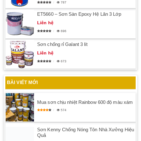
787
ET5660 – Sơn Sàn Epoxy Hệ Lăn 3 Lớp
Liên hệ
696
Sơn chống rỉ Galant 3 lít
Liên hệ
673
BÀI VIẾT MỚI
Mua sơn chịu nhiệt Rainbow 600 độ màu xám
574
Sơn Kenny Chống Nóng Tôn Nhà Xưởng Hiệu
Quả