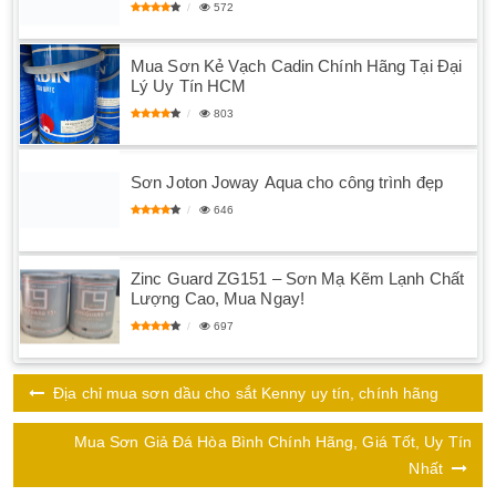
572
Mua Sơn Kẻ Vạch Cadin Chính Hãng Tại Đại
Lý Uy Tín HCM
803
Sơn Joton Joway Aqua cho công trình đẹp
646
Zinc Guard ZG151 – Sơn Mạ Kẽm Lạnh Chất
Lượng Cao, Mua Ngay!
697
Địa chỉ mua sơn dầu cho sắt Kenny uy tín, chính hãng
Mua Sơn Giả Đá Hòa Bình Chính Hãng, Giá Tốt, Uy Tín
Nhất