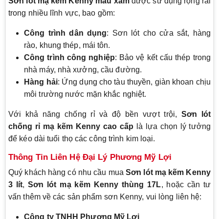
Sơn lót mạ kẽm Kenny màu xám
được sử dụng rộng rãi
trong nhiều lĩnh vực, bao gồm:
Công trình dân dụng
: Sơn lót cho cửa sắt, hàng
rào, khung thép, mái tôn.
Công trình công nghiệp
: Bảo vệ kết cấu thép trong
nhà máy, nhà xưởng, cầu đường.
Hàng hải
: Ứng dụng cho tàu thuyền, giàn khoan chịu
môi trường nước mặn khắc nghiệt.
Với khả năng chống rỉ và độ bền vượt trội,
Sơn lót
chống rỉ mạ kẽm Kenny cao cấp
là lựa chọn lý tưởng
để kéo dài tuổi thọ các công trình kim loại.
Thông Tin Liên Hệ Đại Lý Phương Mỹ Lợi
Quý khách hàng có nhu cầu mua
Sơn lót mạ kẽm Kenny
3 lít
,
Sơn lót mạ kẽm Kenny thùng 17L
, hoặc cần tư
vấn thêm về các sản phẩm sơn Kenny, vui lòng liên hệ:
Công ty TNHH Phương Mỹ Lợi