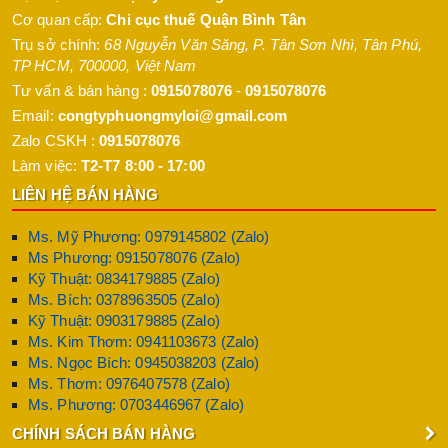
Cơ quan cấp:
Chi cục thuế Quận Bình Tân
Trụ sở chính:
68 Nguyễn Văn Săng, P. Tân Sơn Nhì
,
Tân Phú
,
TP HCM
,
700000
,
Việt Nam
Tư vấn & bán hàng :
0915078076
-
0915078076
Email:
congtyphuongmyloi@gmail.com
Zalo CSKH :
0915078076
Làm việc:
T2-T7 8:00 - 17:00
LIÊN HỆ BÁN HÀNG
Ms. Mỹ Phương: 0979145802 (Zalo)
Ms Phương: 0915078076 (Zalo)
Kỹ Thuật: 0834179885 (Zalo)
Ms. Bích: 0378963505 (Zalo)
Kỹ Thuật: 0903179885 (Zalo)
Ms. Kim Thơm: 0941103673 (Zalo)
Ms. Ngọc Bích: 0945038203 (Zalo)
Ms. Thơm: 0976407578 (Zalo)
Ms. Phương: 0703446967 (Zalo)
CHÍNH SÁCH BÁN HÀNG