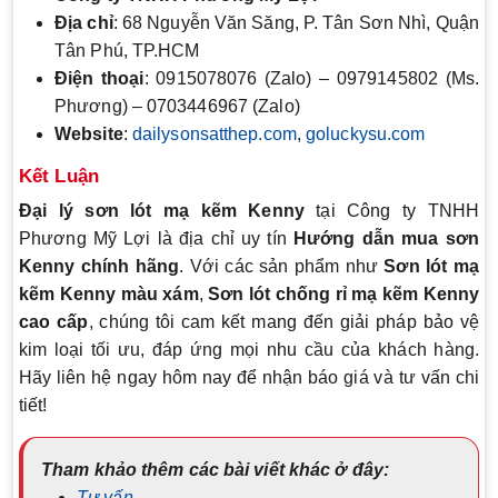
Địa chỉ
: 68 Nguyễn Văn Săng, P. Tân Sơn Nhì, Quận
Tân Phú, TP.HCM
Điện thoại
: 0915078076 (Zalo) – 0979145802 (Ms.
Phương) – 0703446967 (Zalo)
Website
:
dailysonsatthep.com
,
goluckysu.com
Kết Luận
Đại lý sơn lót mạ kẽm Kenny
tại Công ty TNHH
Phương Mỹ Lợi là địa chỉ uy tín
Hướng dẫn mua sơn
Kenny chính hãng
. Với các sản phẩm như
Sơn lót mạ
kẽm Kenny màu xám
,
Sơn lót chống rỉ mạ kẽm Kenny
cao cấp
, chúng tôi cam kết mang đến giải pháp bảo vệ
kim loại tối ưu, đáp ứng mọi nhu cầu của khách hàng.
Hãy liên hệ ngay hôm nay để nhận báo giá và tư vấn chi
tiết!
Tham khảo thêm các bài viết khác ở đây:
Tư vấn