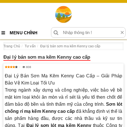
×
MENU CHÍNH
Trang Chủ
Tư vấn
Đại lý bán sơn ma kẽm Kenny cao cấp
Đại lý bán sơn ma kẽm Kenny cao cấp
808
Đại Lý Bán Sơn Mạ Kẽm Kenny Cao Cấp – Giải Pháp
Bảo Vệ Kim Loại Tối Ưu
Trong ngành xây dựng và công nghiệp, việc bảo vệ bề
mặt kim loại khỏi ăn mòn và rỉ sét là yếu tố then chốt để
đảm bảo độ bền và tính thẩm mỹ của công trình.
Sơn lót
chống rỉ mạ kẽm Kenny cao cấp
đã khẳng định vị thế là
sản phẩm hàng đầu, được các nhà thầu và kỹ sư tin
dùng. Tại
Đại lý sơn lót mạ kẽm Kenny
thuộc Công ty