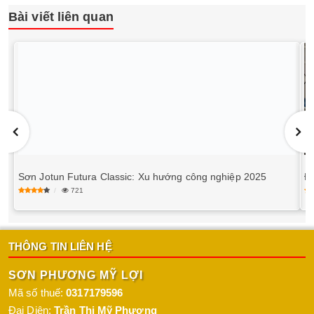
Bài viết liên quan
Sơn Jotun Futura Classic: Xu hướng công nghiệp 2025
Đ
721
THÔNG TIN LIÊN HỆ
SƠN PHƯƠNG MỸ LỢI
Mã số thuế:
0317179596
Đại Diện:
Trần Thị Mỹ Phương