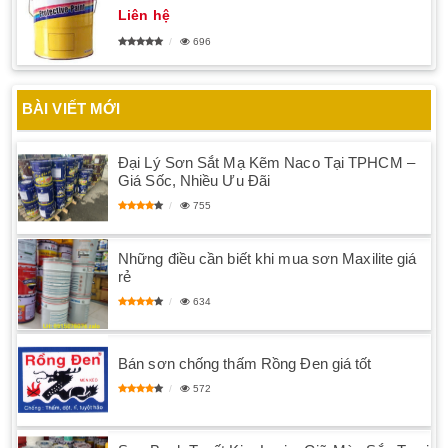
Liên hệ
696
BÀI VIẾT MỚI
Đại Lý Sơn Sắt Mạ Kẽm Naco Tại TPHCM –
Giá Sốc, Nhiều Ưu Đãi
755
Những điều cần biết khi mua sơn Maxilite giá
rẻ
634
Bán sơn chống thấm Rồng Đen giá tốt
572