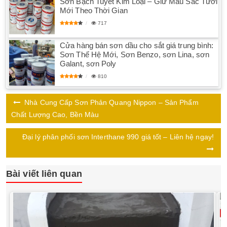
Sơn Bạch Tuyết Kim Loại – Giữ Màu Sắc Tươi
Mới Theo Thời Gian
717
Cửa hàng bán sơn dầu cho sắt giá trung bình:
Sơn Thế Hệ Mới, Sơn Benzo, sơn Lina, sơn
Galant, sơn Poly
810
Nhà Cung Cấp Sơn Phản Quang Nippon – Sản Phẩm
Chất Lượng Cao, Bền Màu
Đại lý phân phối sơn Interthane 990 giá tốt – Liên hệ ngay!
Bài viết liên quan