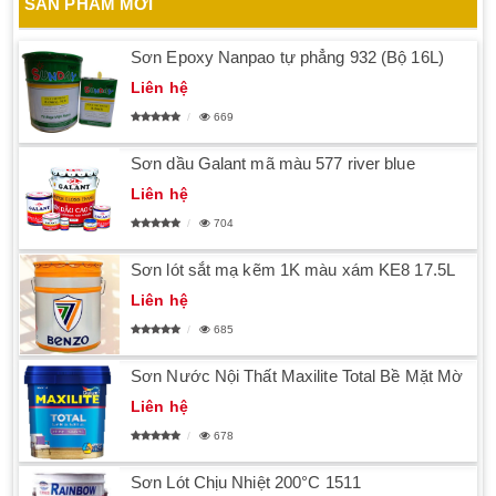
SẢN PHẨM MỚI
Sơn Epoxy Nanpao tự phẳng 932 (Bộ 16L)
Liên hệ
669
Sơn dầu Galant mã màu 577 river blue
Liên hệ
704
Sơn lót sắt mạ kẽm 1K màu xám KE8 17.5L
Liên hệ
685
Sơn Nước Nội Thất Maxilite Total Bề Mặt Mờ
Liên hệ
678
Sơn Lót Chịu Nhiệt 200°C 1511