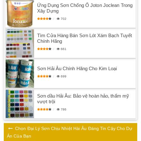
Ứng Dụng Sơn Chống Ố Joton Joclean Trong
Xây Dựng
702
Tìm Cửa Hàng Bán Sơn Lót Xám Bạch Tuyết
Chính Hãng
661
Sơn Hải Âu Chính Hãng Cho Kim Loại
699
Sơn dầu Hải Âu: Bảo vệ hoàn hảo, thẩm mỹ
vượt trội
786
Chọn Đại Lý Sơn Chịu Nhiệt Hải Âu Đáng Tin Cậy Cho Dự
Án Của Bạn