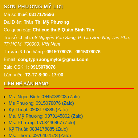
SƠN PHƯƠNG MỸ LỢI
Mã số thuế:
0317179596
Đại Diện:
Trần Thị Mỹ Phương
Cơ quan cấp:
Chi cục thuế Quận Bình Tân
Trụ sở chính:
68 Nguyễn Văn Săng, P. Tân Sơn Nhì
,
Tân Phú
,
TP HCM
,
700000
,
Việt Nam
Tư vấn & bán hàng :
0915078076
-
0915078076
Email:
congtyphuongmyloi@gmail.com
Zalo CSKH :
0915078076
Làm việc:
T2-T7 8:00 - 17:00
LIÊN HỆ BÁN HÀNG
Ms. Ngọc Bích: 0945038203 (Zalo)
Ms Phương: 0915078076 (Zalo)
Kỹ Thuật: 0903179885 (Zalo)
Ms. Mỹ Phương: 0979145802 (Zalo)
Ms. Phương: 0703446967 (Zalo)
Kỹ Thuật: 0834179885 (Zalo)
Ms. Thơm: 0976407578 (Zalo)