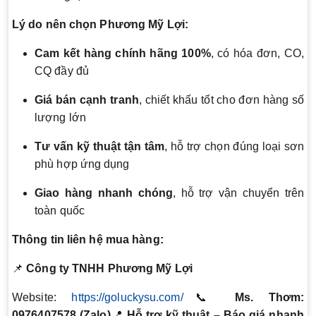
Lý do nên chọn Phương Mỹ Lợi:
Cam kết hàng chính hãng 100%
, có hóa đơn, CO,
CQ đầy đủ
Giá bán cạnh tranh
, chiết khấu tốt cho đơn hàng số
lượng lớn
Tư vấn kỹ thuật tận tâm
, hỗ trợ chọn đúng loại sơn
phù hợp ứng dụng
Giao hàng nhanh chóng
, hỗ trợ vận chuyển trên
toàn quốc
Thông tin liên hệ mua hàng:
📌
Công ty TNHH Phương Mỹ Lợi
Website:
https://goluckysu.com/
📞
Ms. Thơm:
0976407578 (Zalo)
📍
Hỗ trợ kỹ thuật – Báo giá nhanh