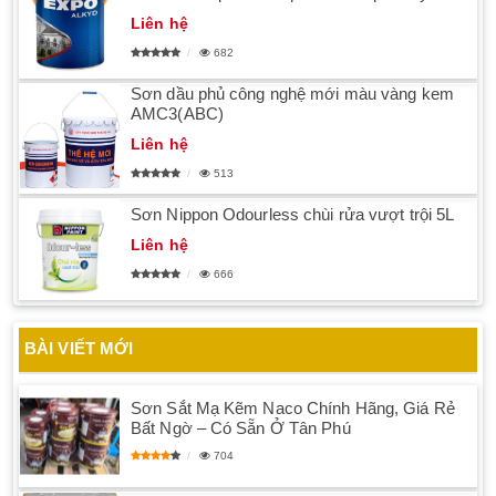
Liên hệ
682
Sơn dầu phủ công nghệ mới màu vàng kem
AMC3(ABC)
Liên hệ
513
Sơn Nippon Odourless chùi rửa vượt trội 5L
Liên hệ
666
BÀI VIẾT MỚI
Sơn Sắt Mạ Kẽm Naco Chính Hãng, Giá Rẻ
Bất Ngờ – Có Sẵn Ở Tân Phú
704