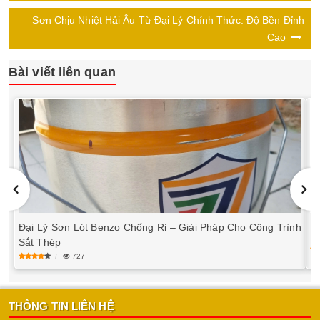
Sơn Chịu Nhiệt Hải Âu Từ Đại Lý Chính Thức: Độ Bền Đỉnh
Cao
Bài viết liên quan
Đại Lý Sơn Lót Benzo Chống Rỉ – Giải Pháp Cho Công Trình
Bả
Sắt Thép
727
THÔNG TIN LIÊN HỆ