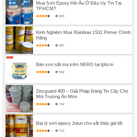
Mua Sơn Epoxy Hải Âu Ở Đâu Uy Tín Tại
TP.HCM?
695
Kinh Nghiệm Mua Rainbow 1531 Primer Chính
Hãng
587
Bán sơn sắt mạ kẽm NERO tại tphcm
564
Zincguard 400 – Giải Pháp Đáng Tin Cậy Cho
Môi Trường Ăn Mòn
704
Đại lý sơn epoxy Jotun cho sắt thép giá tốt
723