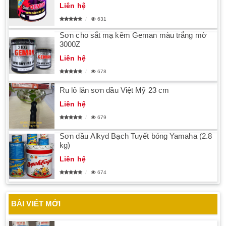
Liên hệ
631
Sơn cho sắt mạ kẽm Geman màu trắng mờ
3000Z
Liên hệ
678
Ru lô lăn sơn dầu Việt Mỹ 23 cm
Liên hệ
679
Sơn dầu Alkyd Bạch Tuyết bóng Yamaha (2.8
kg)
Liên hệ
674
BÀI VIẾT MỚI