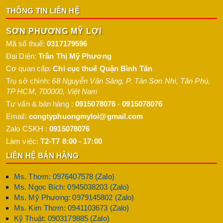
THÔNG TIN LIÊN HỆ
SƠN PHƯƠNG MỸ LỢI
Mã số thuế:
0317179596
Đại Diện:
Trần Thị Mỹ Phương
Cơ quan cấp:
Chi cục thuế Quận Bình Tân
Trụ sở chính:
68 Nguyễn Văn Săng, P. Tân Sơn Nhì
,
Tân Phú
,
TP HCM
,
700000
,
Việt Nam
Tư vấn & bán hàng :
0915078076
-
0915078076
Email:
congtyphuongmyloi@gmail.com
Zalo CSKH :
0915078076
Làm việc:
T2-T7 8:00 - 17:00
LIÊN HỆ BÁN HÀNG
Ms. Thơm: 0976407578 (Zalo)
Ms. Ngọc Bích: 0945038203 (Zalo)
Ms. Mỹ Phương: 0979145802 (Zalo)
Ms. Kim Thơm: 0941103673 (Zalo)
Kỹ Thuật: 0903179885 (Zalo)