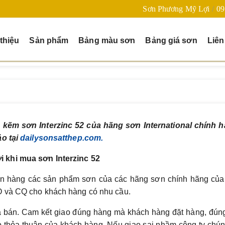
Sơn Phương Mỹ Lợi
09
 thiệu
Sản phẩm
Bảng màu sơn
Bảng giá sơn
Liên
kẽm sơn Interzinc 52 của hãng sơn International chính h
ảo tại
dailysonsatthep.com.
 khi mua sơn Interzinc 52
n hàng các sản phẩm sơn của các hãng sơn chính hãng của
O và CQ cho khách hàng có nhu cầu.
mua bán. Cam kết giao đúng hàng mà khách hàng đặt hàng, đú
 thỏa thuận của khách hàng. Nếu giao sai nhầm công ty chún