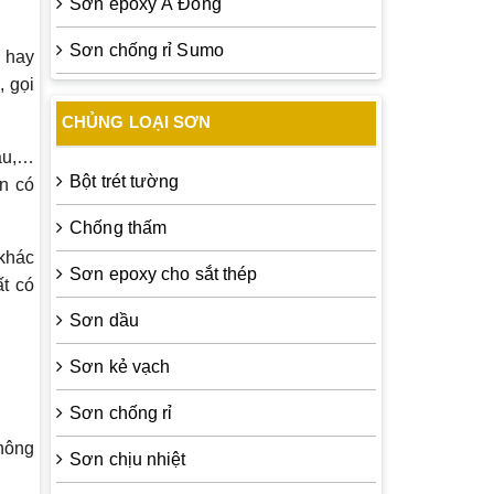
Sơn epoxy Á Đông
Sơn chống rỉ Sumo
m hay
, gọi
CHỦNG LOẠI SƠN
đâu,…
Bột trét tường
an có
Chống thấm
 khác
Sơn epoxy cho sắt thép
ất có
Sơn dầu
Sơn kẻ vạch
Sơn chống rỉ
không
Sơn chịu nhiệt