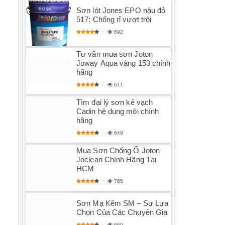
Sơn lót Jones EPO nâu đỏ
517: Chống rỉ vượt trội
692
Tư vấn mua sơn Joton
Joway Aqua vàng 153 chính
hãng
611
Tìm đại lý sơn kẻ vạch
Cadin hệ dung môi chính
hãng
649
Mua Sơn Chống Ố Joton
Joclean Chính Hãng Tại
HCM
765
Sơn Mạ Kẽm SM – Sự Lựa
Chọn Của Các Chuyên Gia
660