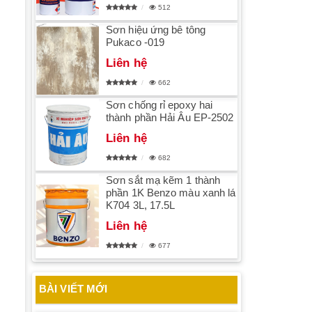
512
Sơn hiệu ứng bê tông
Pukaco -019
Liên hệ
662
Sơn chống rỉ epoxy hai
thành phần Hải Âu EP-2502
Liên hệ
682
Sơn sắt mạ kẽm 1 thành
phần 1K Benzo màu xanh lá
K704 3L, 17.5L
Liên hệ
677
BÀI VIẾT MỚI