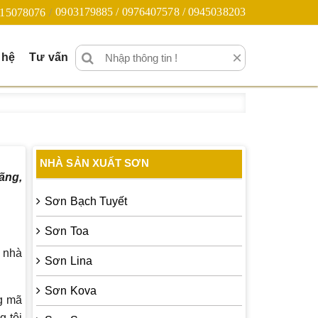
0903179885 / 0976407578 / 0945038203
15078076
×
 hệ
Tư vấn
NHÀ SẢN XUẤT SƠN
ãng,
Sơn Bạch Tuyết
Sơn Toa
 nhà
Sơn Lina
Sơn Kova
ng mã
g tôi